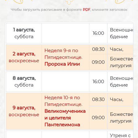
Чтобы загрузить расписание в формате
PDF
, кликните заголовок
1 августа,
Всенощно
16:00
суббота
бдение
08:30
Часы,
Неделя 9-я по
2 августа,
Пятидесятнице.
Божествен
воскресенье
09:00
Пророка Илии
литургия
8 августа,
Всенощно
16:00
суббота
бдение
Неделя 10-я по
08:30
Часы,
Пятидесятнице.
9 августа,
Великомученика
Божествен
воскресенье
09:00
и целителя
литургия
Пантелеимона
Утреня с