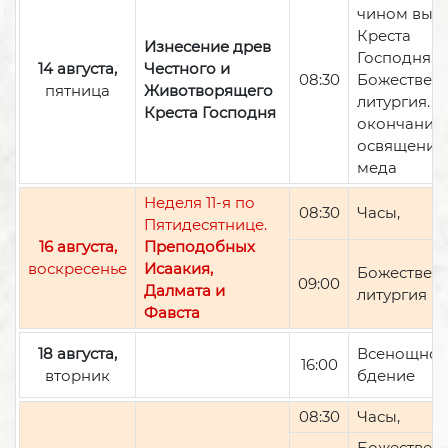
чином вын
Креста
Изнесение древ
Господня,
14 августа,
Честного и
08:30
Божествен
пятница
Животворящего
литургия. П
Креста Господня
окончании 
освящение
меда
Неделя 11-я по
08:30
Часы,
Пятидесятнице.
16 августа,
Преподобных
воскресенье
Исаакия,
Божествен
09:00
Далмата и
литургия
Фавста
18 августа,
Всенощно
16:00
вторник
бдение
08:30
Часы,
Божествен