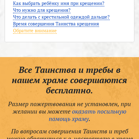
Как выбрать ребёнку имя при крещении?
Что нужно для крещения?
Что делать с крестильной одеждой дальше?
Время совершения Таинства крещения
Обратите внимание
Все Таинства и требы в
нашем храме совершаются
бесплатно.
Размер пожертвования не установлен, при
желании вы можете
оказать посильную
помощь храму
.
По вопросам совершения Таинств и треб
можно обратиться к о. настоятелю в храме