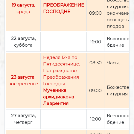
19 августа,
ПРЕОБРАЖЕНИЕ
литургия. П
среда
ГОСПОДНЕ
09:00
окончании 
освящение
плодов
22 августа,
Всенощно
16:00
суббота
бдение
Неделя 12-я по
08:30
Часы,
Пятидесятнице.
Попразднство
23 августа,
Преображения
воскресенье
Господня
Божествен
Мученика
09:00
литургия
архидиакона
Лаврентия
27 августа,
Всенощно
16:00
четверг
бдение