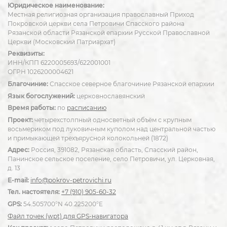
Юридическое наименование:
Местная религиозная организация православный Приход
Покровской церкви села Петровичи Спасского района
Рязанской области Рязанской епархии Русской Православной
Церкви (Московский Патриархат)
Реквизиты:
ИНН/КПП 6220005693/622001001
ОГРН 1026200004621
Благочиние:
Спасское северное благочиние Рязанской епархии
Язык богослужений:
церковнославянский
Время работы:
по
расписанию
Проект:
четырехстолпный односветный объём с крупным
восьмериком под луковичным куполом над центральной частью
и примыкающей трехъярусной колокольней (1872)
Адрес:
Россия, 391082, Рязанская область, Спасский район,
Панинское сельское поселение, село Петровичи, ул. Церковная,
д. 13
E-mail:
info@pokrov-petrovichi.ru
Тел. настоятеля:
+7 (910) 905-60-32
GPS:
54.505700°N 40.225200°E
Файл точек (wpt) для GPS-навигатора