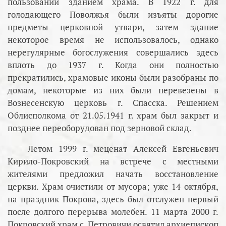
пользовании зданием храма. В 1922 г. для
голодающего Поволжья были изъяты дорогие
предметы церковной утвари, затем здание
некоторое время не использовалось, однако
нерегулярные богослужения совершались здесь
вплоть до 1937 г. Когда они полностью
прекратились, храмовые иконы были разобраны по
домам, некоторые из них были перевезены в
Вознесенскую церковь г. Спасска. Решением
Облисполкома от 21.05.1941 г. храм был закрыт и
позднее переоборудован под зерновой склад.
Летом 1999 г. меценат Алексей Евгеньевич
Кирило-Покровский на встрече с местными
жителями предложил начать восстановление
церкви. Храм очистили от мусора; уже 14 октября,
на праздник Покрова, здесь был отслужен первый
после долгого перерыва молебен. 11 марта 2000 г.
Покровский храм с. Петровичи освятил архиепископ