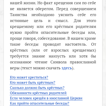
нашей жизни. Но факт крещения сам по себе
не является оберегом. Перед совершением
Таинства необходимо уяснить себе его
истинные цель и смысл. Для этого
крещаемому или его крёстным родителям
нужно пройти огласительные беседы или,
проще говоря, собеседование. В нашем храме
такие беседы проводит настоятель. От
крёстных (или от взрослых крещаемых)
требуется знание наизусть или хотя бы
осознанное чтение Символа православной
веры (текст можно скачать
здесь
).
Кто может креститься?
Кто может быть крёстным?
Сколько должно быть крёстных?
Обязанности крёстных родителей
Если человек крещён в инославной Церкви
Как пройти огласительные беседы?