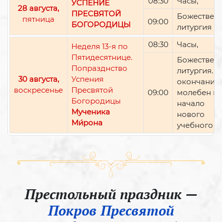
08:30
Часы,
УСПЕНИЕ
28 августа,
ПРЕСВЯТОЙ
Божествен
пятница
09:00
БОГОРОДИЦЫ
литургия
08:30
Часы,
Неделя 13-я по
Пятидесятнице.
Божествен
Попразднство
литургия. П
30 августа,
Успения
окончании 
воскресенье
Пресвятой
09:00
молебен н
Богородицы
начало
Мученика
нового
Ми́рона
учебного г
Престольный праздник —
Покров Пресвятой