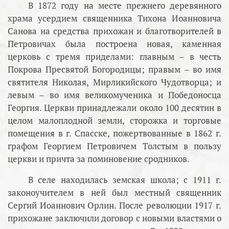
В 1872 году на месте прежнего деревянного
храма усердием священника Тихона Иоанновича
Санова на средства прихожан и благотворителей в
Петровичах была построена новая, каменная
церковь с тремя приделами: главным – в честь
Покрова Пресвятой Богородицы; правым – во имя
святителя Николая, Мирликийского Чудотворца; и
левым – во имя великомученика и Победоносца
Георгия. Церкви принадлежали около 100 десятин в
целом малоплодной земли, сторожка и торговые
помещения в г. Спасске, пожертвованные в 1862 г.
графом Георгием Петровичем Толстым в пользу
церкви и причта за поминовение сродников.
В селе находилась земская школа; с 1911 г.
законоучителем в ней был местный священник
Сергий Иоаннович Орлин. После революции 1917 г.
прихожане заключили договор с новыми властями о