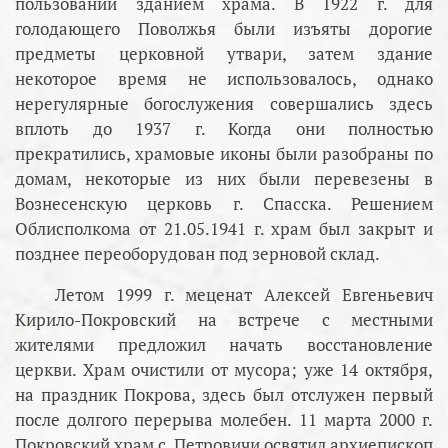
пользовании зданием храма. В 1922 г. для
голодающего Поволжья были изъяты дорогие
предметы церковной утвари, затем здание
некоторое время не использовалось, однако
нерегулярные богослужения совершались здесь
вплоть до 1937 г. Когда они полностью
прекратились, храмовые иконы были разобраны по
домам, некоторые из них были перевезены в
Вознесенскую церковь г. Спасска. Решением
Облисполкома от 21.05.1941 г. храм был закрыт и
позднее переоборудован под зерновой склад.
Летом 1999 г. меценат Алексей Евгеньевич
Кирило-Покровский на встрече с местными
жителями предложил начать восстановление
церкви. Храм очистили от мусора; уже 14 октября,
на праздник Покрова, здесь был отслужен первый
после долгого перерыва молебен. 11 марта 2000 г.
Покровский храм с. Петровичи освятил архиепископ