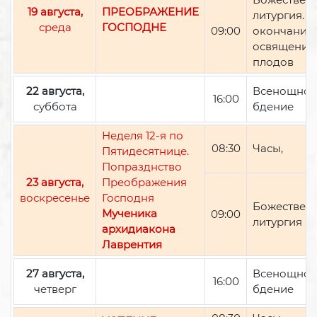
19 августа,
ПРЕОБРАЖЕНИЕ
литургия. П
среда
ГОСПОДНЕ
09:00
окончании 
освящение
плодов
22 августа,
Всенощно
16:00
суббота
бдение
Неделя 12-я по
08:30
Часы,
Пятидесятнице.
Попразднство
23 августа,
Преображения
воскресенье
Господня
Божествен
Мученика
09:00
литургия
архидиакона
Лаврентия
27 августа,
Всенощно
16:00
четверг
бдение