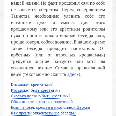
нашей жизни. Но факт крещения сам по себе
не является оберегом. Перед совершением
Таинства необходимо уяснить себе его
истинные цель и смысл. Для этого
крещаемому или его крёстным родителям
нужно пройти огласительные беседы или,
проще говоря, собеседование. В нашем храме
такие беседы проводит настоятель. От
крёстных (или от взрослых крещаемых)
требуется знание наизусть или хотя бы
осознанное чтение Символа православной
веры (текст можно скачать
здесь
).
Кто может креститься?
Кто может быть крёстным?
Сколько должно быть крёстных?
Обязанности крёстных родителей
Если человек крещён в инославной Церкви
Как пройти огласительные беседы?