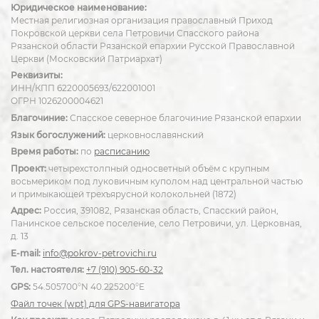
Юридическое наименование:
Местная религиозная организация православный Приход
Покровской церкви села Петровичи Спасского района
Рязанской области Рязанской епархии Русской Православной
Церкви (Московский Патриархат)
Реквизиты:
ИНН/КПП 6220005693/622001001
ОГРН 1026200004621
Благочиние:
Спасское северное благочиние Рязанской епархии
Язык богослужений:
церковнославянский
Время работы:
по
расписанию
Проект:
четырехстолпный односветный объём с крупным
восьмериком под луковичным куполом над центральной частью
и примыкающей трехъярусной колокольней (1872)
Адрес:
Россия, 391082, Рязанская область, Спасский район,
Панинское сельское поселение, село Петровичи, ул. Церковная,
д. 13
E-mail:
info@pokrov-petrovichi.ru
Тел. настоятеля:
+7 (910) 905-60-32
GPS:
54.505700°N 40.225200°E
Файл точек (wpt) для GPS-навигатора