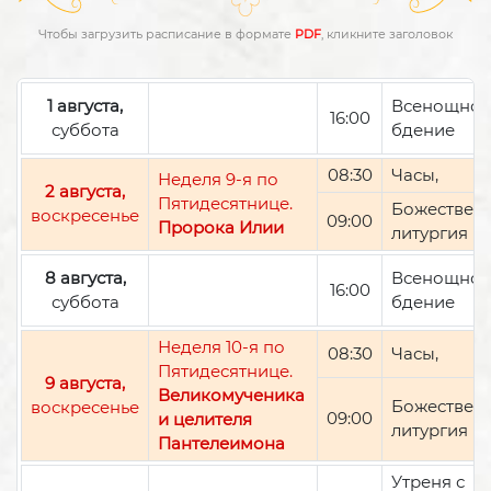
Чтобы загрузить расписание в формате
PDF
, кликните заголовок
1 августа,
Всенощно
16:00
суббота
бдение
08:30
Часы,
Неделя 9-я по
2 августа,
Пятидесятнице.
Божествен
воскресенье
09:00
Пророка Илии
литургия
8 августа,
Всенощно
16:00
суббота
бдение
Неделя 10-я по
08:30
Часы,
Пятидесятнице.
9 августа,
Великомученика
Божествен
воскресенье
09:00
и целителя
литургия
Пантелеимона
Утреня с