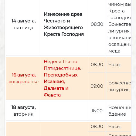
чином вын
Креста
Изнесение древ
Господня,
14 августа,
Честного и
08:30
Божествен
пятница
Животворящего
литургия. П
Креста Господня
окончании 
освящение
меда
Неделя 11-я по
08:30
Часы,
Пятидесятнице.
16 августа,
Преподобных
воскресенье
Исаакия,
Божествен
09:00
Далмата и
литургия
Фавста
18 августа,
Всенощно
16:00
вторник
бдение
08:30
Часы,
Божествен