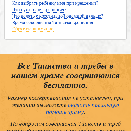
Как выбрать ребёнку имя при крещении?
Что нужно для крещения?
Что делать с крестильной одеждой дальше?
Время совершения Таинства крещения
Обратите внимание
Все Таинства и требы в
нашем храме совершаются
бесплатно.
Размер пожертвования не установлен, при
желании вы можете
оказать посильную
помощь храму
.
По вопросам совершения Таинств и треб
можно обратиться к о. настоятелю в храме