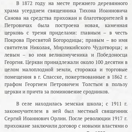
В 1872 году на месте прежнего деревянного
храма усердием священника Тихона Иоанновича
Санова на средства прихожан и благотворителей в
Петровичах была построена новая, каменная
церковь с тремя приделами: главным – в честь
Покрова Пресвятой Богородицы; правым – во имя
святителя Николая, Мирликийского Чудотворца; и
левым – во имя великомученика и Победоносца
Георгия. Церкви принадлежали около 100 десятин в
целом малоплодной земли, сторожка и торговые
помещения в г. Спасске, пожертвованные в 1862 г.
графом Георгием Петровичем Толстым в пользу
церкви и причта за поминовение сродников.
В селе находилась земская школа; с 1911 г.
законоучителем в ней был местный священник
Сергий Иоаннович Орлин. После революции 1917 г.
прихожане заключили договор с новыми властями о