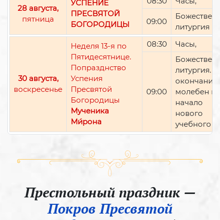
08:30
Часы,
УСПЕНИЕ
28 августа,
ПРЕСВЯТОЙ
Божествен
пятница
09:00
БОГОРОДИЦЫ
литургия
08:30
Часы,
Неделя 13-я по
Пятидесятнице.
Божествен
Попразднство
литургия. П
30 августа,
Успения
окончании 
воскресенье
Пресвятой
09:00
молебен н
Богородицы
начало
Мученика
нового
Ми́рона
учебного г
Престольный праздник —
Покров Пресвятой