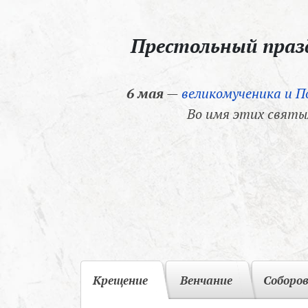
Престольный пра
6 мая
—
великомученика и П
Во имя этих святы
Крещение
Венчание
Соборо