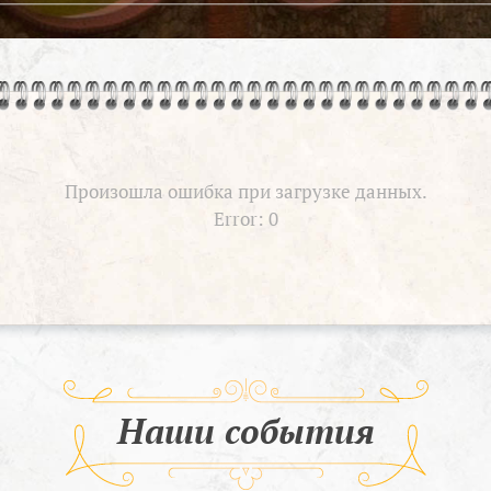
Произошла ошибка при загрузке данных.
Error: 0
Наши события