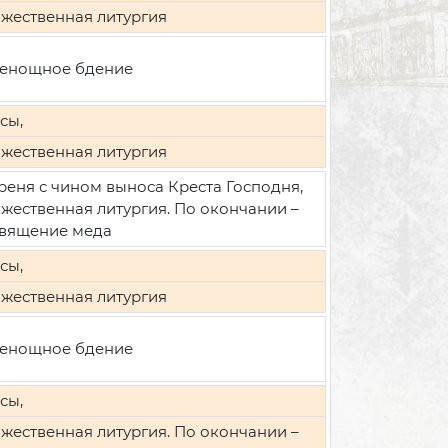
жественная литургия
енощное бдение
сы,
жественная литургия
реня с чином выноса Креста Господня,
жественная литургия. По окончании –
вящение меда
сы,
жественная литургия
енощное бдение
сы,
жественная литургия. По окончании –