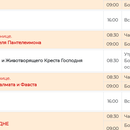
09:00
Бо
16:00
Вс
08:30
Ча
нице.
еля Пантелеимона
09:00
Бо
Ут
о и Животворящего Креста Господня
08:30
Бо
ос
08:30
Ча
нице.
алмата и Фавста
09:00
Бо
16:00
Вс
08:30
Ча
ДНЕ
Бо
09:00