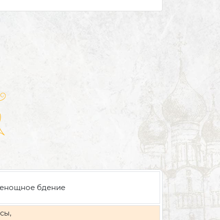
енощное бдение
сы,