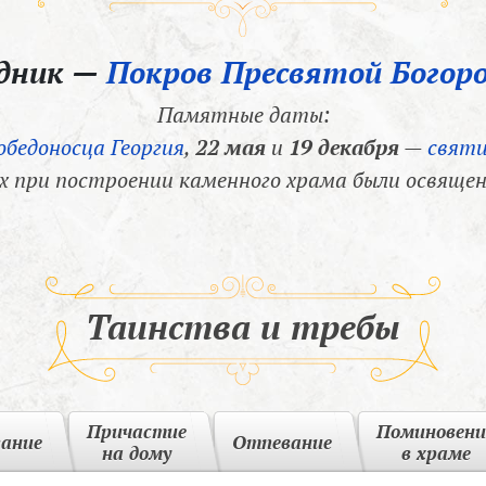
здник —
Покров Пресвятой Богор
Памятные даты:
обедоносца Георгия
,
22 мая
и
19 декабря
—
святи
х при построении каменного храма были освящен
Таинства и требы
Причастие
Поминовени
вание
Отпевание
на дому
в храме