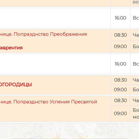
ос
16:00
Вс
ятнице. Попразднство Преображения
08:30
Ча
09:00
Бо
аврентия
16:00
Вс
08:30
Ча
БОГОРОДИЦЫ
09:00
Бо
08:30
Ча
тнице. Попразднство Успения Пресвятой
Бо
09:00
мо