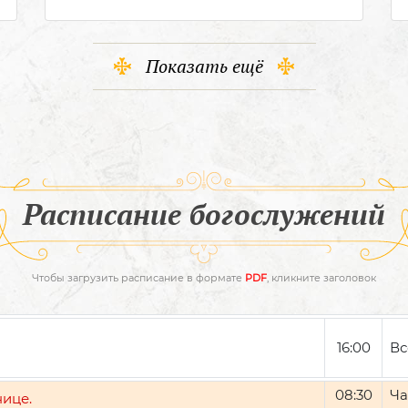
Показать ещё
Расписание богослужений
Чтобы загрузить расписание в формате
PDF
, кликните заголовок
16:00
Вс
08:30
Ча
нице.