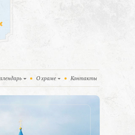
алендарь
О храме
Контакты