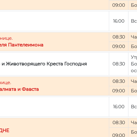
09:00
Бо
16:00
Вс
08:30
Ча
нице.
еля Пантелеимона
09:00
Бо
Ут
о и Животворящего Креста Господня
08:30
Бо
ос
08:30
Ча
нице.
алмата и Фавста
09:00
Бо
16:00
Вс
08:30
Ча
ДНЕ
Бо
09:00