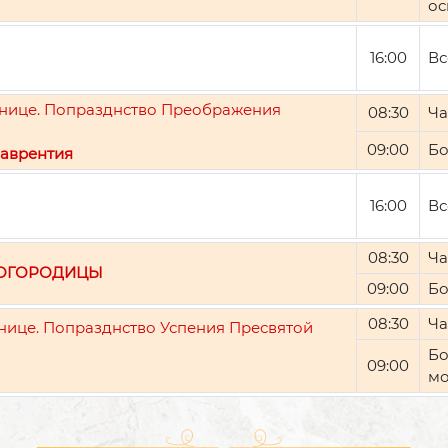
ос
16:00
Вс
ятнице. Попразднство Преображения
08:30
Ча
09:00
Бо
аврентия
16:00
Вс
08:30
Ча
БОГОРОДИЦЫ
09:00
Бо
08:30
Ча
тнице. Попразднство Успения Пресвятой
Бо
09:00
мо