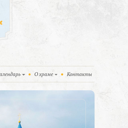
алендарь
О храме
Контакты