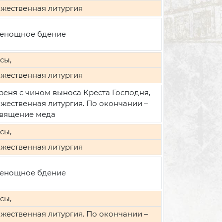
жественная литургия
енощное бдение
сы,
жественная литургия
реня с чином выноса Креста Господня,
жественная литургия. По окончании –
вящение меда
сы,
жественная литургия
енощное бдение
сы,
жественная литургия. По окончании –