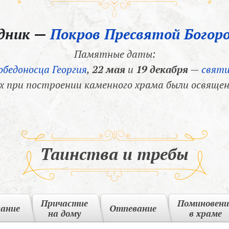
здник —
Покров Пресвятой Богор
Памятные даты:
обедоносца Георгия
,
22 мая
и
19 декабря
—
святи
х при построении каменного храма были освящен
Таинства и требы
Причастие
Поминовени
вание
Отпевание
на дому
в храме