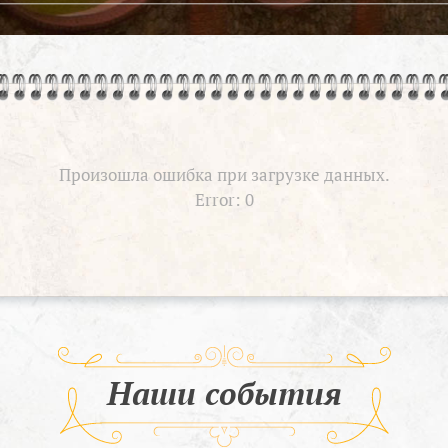
Произошла ошибка при загрузке данных.
Error: 0
Наши события