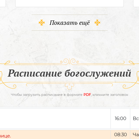
Показать ещё
Расписание богослужений
Чтобы загрузить расписание в формате
PDF
, кликните заголовок
16:00
Вс
08:30
Ча
нице.