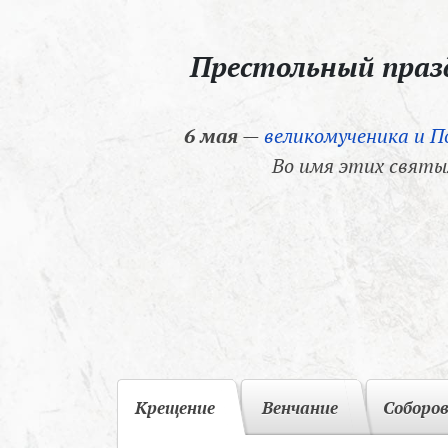
Престольный пра
6 мая
—
великомученика и П
Во имя этих святы
Крещение
Венчание
Соборо