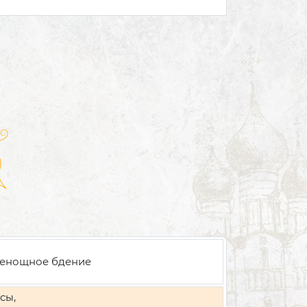
енощное бдение
сы,