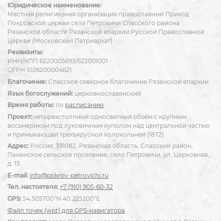
Юридическое наименование:
Местная религиозная организация православный Приход
Покровской церкви села Петровичи Спасского района
Рязанской области Рязанской епархии Русской Православной
Церкви (Московский Патриархат)
Реквизиты:
ИНН/КПП 6220005693/622001001
ОГРН 1026200004621
Благочиние:
Спасское северное благочиние Рязанской епархии
Язык богослужений:
церковнославянский
Время работы:
по
расписанию
Проект:
четырехстолпный односветный объём с крупным
восьмериком под луковичным куполом над центральной частью
и примыкающей трехъярусной колокольней (1872)
Адрес:
Россия, 391082, Рязанская область, Спасский район,
Панинское сельское поселение, село Петровичи, ул. Церковная,
д. 13
E-mail:
info@pokrov-petrovichi.ru
Тел. настоятеля:
+7 (910) 905-60-32
GPS:
54.505700°N 40.225200°E
Файл точек (wpt) для GPS-навигатора