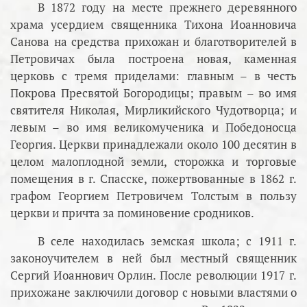
В 1872 году на месте прежнего деревянного
храма усердием священника Тихона Иоанновича
Санова на средства прихожан и благотворителей в
Петровичах была построена новая, каменная
церковь с тремя приделами: главным – в честь
Покрова Пресвятой Богородицы; правым – во имя
святителя Николая, Мирликийского Чудотворца; и
левым – во имя великомученика и Победоносца
Георгия. Церкви принадлежали около 100 десятин в
целом малоплодной земли, сторожка и торговые
помещения в г. Спасске, пожертвованные в 1862 г.
графом Георгием Петровичем Толстым в пользу
церкви и причта за поминовение сродников.
В селе находилась земская школа; с 1911 г.
законоучителем в ней был местный священник
Сергий Иоаннович Орлин. После революции 1917 г.
прихожане заключили договор с новыми властями о