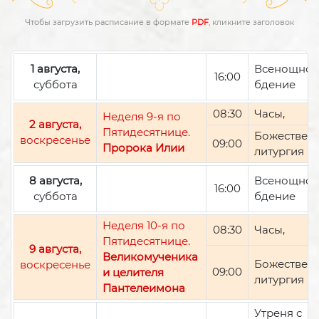
Чтобы загрузить расписание в формате
PDF
, кликните заголовок
1 августа,
Всенощно
16:00
суббота
бдение
08:30
Часы,
Неделя 9-я по
2 августа,
Пятидесятнице.
Божествен
воскресенье
09:00
Пророка Илии
литургия
8 августа,
Всенощно
16:00
суббота
бдение
Неделя 10-я по
08:30
Часы,
Пятидесятнице.
9 августа,
Великомученика
Божествен
воскресенье
09:00
и целителя
литургия
Пантелеимона
Утреня с