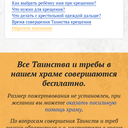
Как выбрать ребёнку имя при крещении?
Что нужно для крещения?
Что делать с крестильной одеждой дальше?
Время совершения Таинства крещения
Обратите внимание
Все Таинства и требы в
нашем храме совершаются
бесплатно.
Размер пожертвования не установлен, при
желании вы можете
оказать посильную
помощь храму
.
По вопросам совершения Таинств и треб
можно обратиться к о. настоятелю в храме