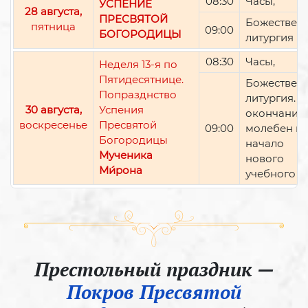
08:30
Часы,
УСПЕНИЕ
28 августа,
ПРЕСВЯТОЙ
Божествен
пятница
09:00
БОГОРОДИЦЫ
литургия
08:30
Часы,
Неделя 13-я по
Пятидесятнице.
Божествен
Попразднство
литургия. П
30 августа,
Успения
окончании 
воскресенье
Пресвятой
09:00
молебен н
Богородицы
начало
Мученика
нового
Ми́рона
учебного г
Престольный праздник —
Покров Пресвятой