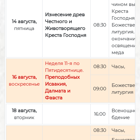
чином вын
Креста
Изнесение древ
Господня,
14 августа,
Честного и
08:30
Божествен
пятница
Животворящего
литургия. П
Креста Господня
окончании 
освящение
меда
Неделя 11-я по
08:30
Часы,
Пятидесятнице.
16 августа,
Преподобных
воскресенье
Исаакия,
Божествен
09:00
Далмата и
литургия
Фавста
18 августа,
Всенощно
16:00
вторник
бдение
08:30
Часы,
Божествен