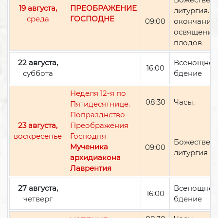
19 августа,
ПРЕОБРАЖЕНИЕ
литургия. П
среда
ГОСПОДНЕ
09:00
окончании 
освящение
плодов
22 августа,
Всенощно
16:00
суббота
бдение
Неделя 12-я по
08:30
Часы,
Пятидесятнице.
Попразднство
23 августа,
Преображения
воскресенье
Господня
Божествен
Мученика
09:00
литургия
архидиакона
Лаврентия
27 августа,
Всенощно
16:00
четверг
бдение