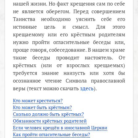
нашей жизни. Но факт крещения сам по себе
не является оберегом. Перед совершением
Таинства необходимо уяснить себе его
истинные цель и смысл. Для этого
крещаемому или его крёстным родителям
нужно пройти огласительные беседы или,
проще говоря, собеседование. В нашем храме
такие беседы проводит настоятель. От
крёстных (или от взрослых крещаемых)
требуется знание наизусть или хотя бы
осознанное чтение Символа православной
веры (текст можно скачать
здесь
).
Кто может креститься?
Кто может быть крёстным?
Сколько должно быть крёстных?
Обязанности крёстных родителей
Если человек крещён в инославной Церкви
Как пройти огласительные беседы?