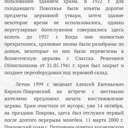
пользовании зданием храма. В 1922 г. для
голодающего Поволжья были изъяты дорогие
предметы церковной утвари, затем здание
некоторое время не использовалось, однако
нерегулярные богослужения совершались здесь
вплоть до 1937 г. Когда они полностью
прекратились, храмовые иконы были разобраны по
домам, некоторые из них были перевезены в
Вознесенскую церковь г. Спасска. Решением
Облисполкома от 21.05.1941 г. храм был закрыт и
позднее переоборудован под зерновой склад.
Летом 1999 г. меценат Алексей Евгеньевич
Кирило-Покровский на встрече с местными
жителями предложил начать восстановление
церкви. Храм очистили от мусора; уже 14 октября,
на праздник Покрова, здесь был отслужен первый
после долгого перерыва молебен. 11 марта 2000 г.
Покровский храм с. Петровичи освятил архиепископ