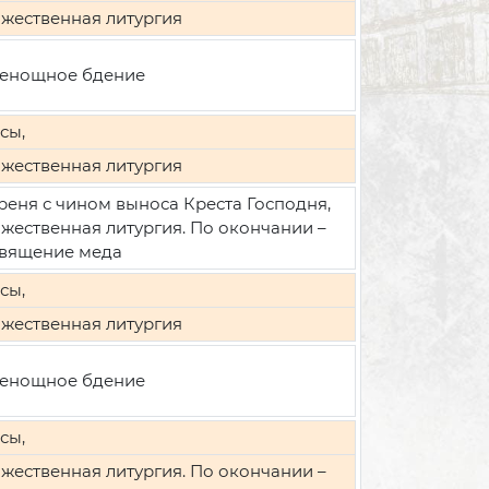
жественная литургия
енощное бдение
сы,
жественная литургия
реня с чином выноса Креста Господня,
жественная литургия. По окончании –
вящение меда
сы,
жественная литургия
енощное бдение
сы,
жественная литургия. По окончании –