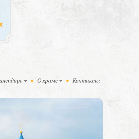
алендарь
О храме
Контакты