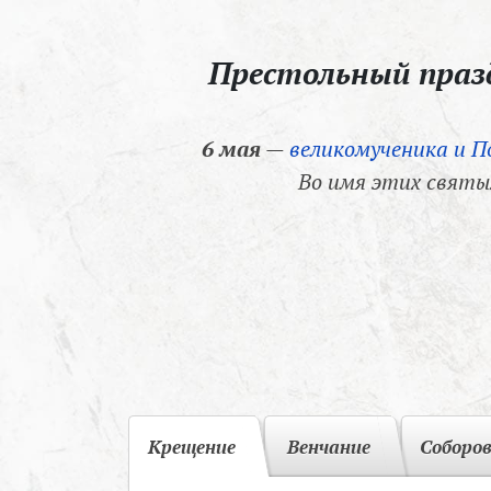
Престольный пра
6 мая
—
великомученика и П
Во имя этих святы
Крещение
Венчание
Соборо