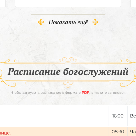
Показать ещё
Расписание богослужений
Чтобы загрузить расписание в формате
PDF
, кликните заголовок
16:00
Вс
08:30
Ча
нице.