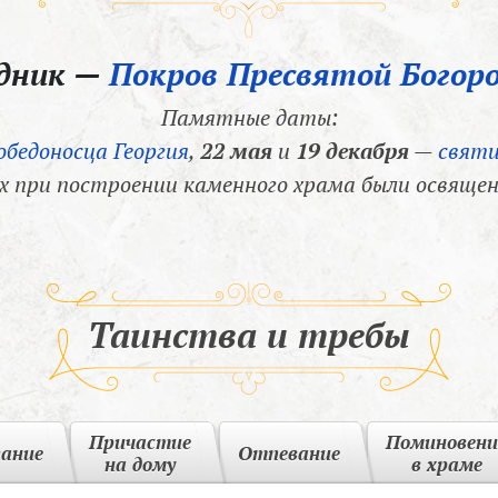
здник —
Покров Пресвятой Богор
Памятные даты:
обедоносца Георгия
,
22 мая
и
19 декабря
—
святи
х при построении каменного храма были освящен
Таинства и требы
Причастие
Поминовени
вание
Отпевание
на дому
в храме