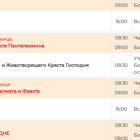
09:00
Бо
16:00
Вс
08:30
Ча
нице.
еля Пантелеимона
09:00
Бо
Ут
о и Животворящего Креста Господня
08:30
Бо
ос
08:30
Ча
нице.
алмата и Фавста
09:00
Бо
16:00
Вс
08:30
Ча
ДНЕ
Бо
09:00