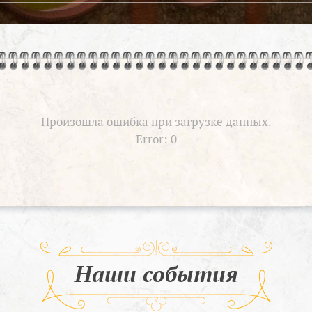
Произошла ошибка при загрузке данных.
Error: 0
Наши события