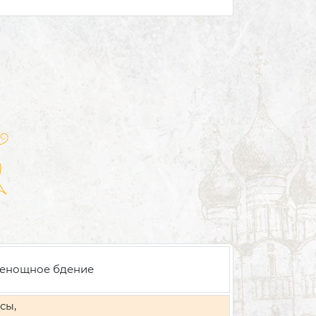
енощное бдение
сы,