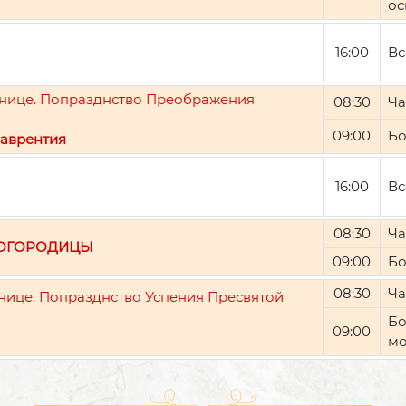
ос
16:00
Вс
ятнице. Попразднство Преображения
08:30
Ча
09:00
Бо
аврентия
16:00
Вс
08:30
Ча
БОГОРОДИЦЫ
09:00
Бо
08:30
Ча
тнице. Попразднство Успения Пресвятой
Бо
09:00
мо