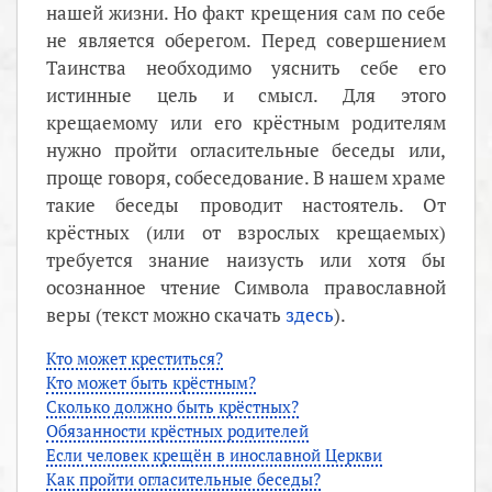
нашей жизни. Но факт крещения сам по себе
не является оберегом. Перед совершением
Таинства необходимо уяснить себе его
истинные цель и смысл. Для этого
крещаемому или его крёстным родителям
нужно пройти огласительные беседы или,
проще говоря, собеседование. В нашем храме
такие беседы проводит настоятель. От
крёстных (или от взрослых крещаемых)
требуется знание наизусть или хотя бы
осознанное чтение Символа православной
веры (текст можно скачать
здесь
).
Кто может креститься?
Кто может быть крёстным?
Сколько должно быть крёстных?
Обязанности крёстных родителей
Если человек крещён в инославной Церкви
Как пройти огласительные беседы?