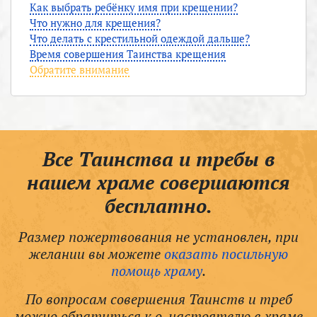
Как выбрать ребёнку имя при крещении?
Что нужно для крещения?
Что делать с крестильной одеждой дальше?
Время совершения Таинства крещения
Обратите внимание
Все Таинства и требы в
нашем храме совершаются
бесплатно.
Размер пожертвования не установлен, при
желании вы можете
оказать посильную
помощь храму
.
По вопросам совершения Таинств и треб
можно обратиться к о. настоятелю в храме