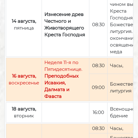
чином вын
Креста
Изнесение древ
Господня,
14 августа,
Честного и
08:30
Божествен
пятница
Животворящего
литургия. П
Креста Господня
окончании 
освящение
меда
Неделя 11-я по
08:30
Часы,
Пятидесятнице.
16 августа,
Преподобных
воскресенье
Исаакия,
Божествен
09:00
Далмата и
литургия
Фавста
18 августа,
Всенощно
16:00
вторник
бдение
08:30
Часы,
Божествен