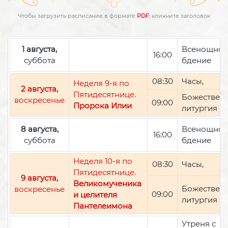
Чтобы загрузить расписание в формате
PDF
, кликните заголовок
1 августа,
Всенощно
16:00
суббота
бдение
08:30
Часы,
Неделя 9-я по
2 августа,
Пятидесятнице.
Божествен
воскресенье
09:00
Пророка Илии
литургия
8 августа,
Всенощно
16:00
суббота
бдение
Неделя 10-я по
08:30
Часы,
Пятидесятнице.
9 августа,
Великомученика
Божествен
воскресенье
09:00
и целителя
литургия
Пантелеимона
Утреня с