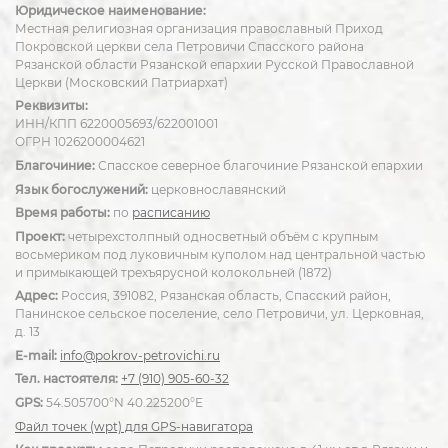
Юридическое наименование:
Местная религиозная организация православный Приход
Покровской церкви села Петровичи Спасского района
Рязанской области Рязанской епархии Русской Православной
Церкви (Московский Патриархат)
Реквизиты:
ИНН/КПП 6220005693/622001001
ОГРН 1026200004621
Благочиние:
Спасское северное благочиние Рязанской епархии
Язык богослужений:
церковнославянский
Время работы:
по
расписанию
Проект:
четырехстолпный односветный объём с крупным
восьмериком под луковичным куполом над центральной частью
и примыкающей трехъярусной колокольней (1872)
Адрес:
Россия, 391082, Рязанская область, Спасский район,
Панинское сельское поселение, село Петровичи, ул. Церковная,
д. 13
E-mail:
info@pokrov-petrovichi.ru
Тел. настоятеля:
+7 (910) 905-60-32
GPS:
54.505700°N 40.225200°E
Файл точек (wpt) для GPS-навигатора