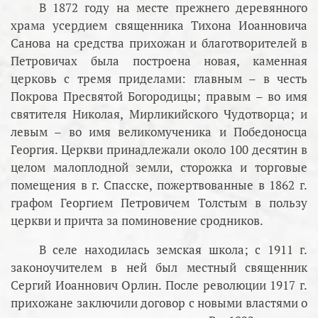
В 1872 году на месте прежнего деревянного
храма усердием священника Тихона Иоанновича
Санова на средства прихожан и благотворителей в
Петровичах была построена новая, каменная
церковь с тремя приделами: главным – в честь
Покрова Пресвятой Богородицы; правым – во имя
святителя Николая, Мирликийского Чудотворца; и
левым – во имя великомученика и Победоносца
Георгия. Церкви принадлежали около 100 десятин в
целом малоплодной земли, сторожка и торговые
помещения в г. Спасске, пожертвованные в 1862 г.
графом Георгием Петровичем Толстым в пользу
церкви и причта за поминовение сродников.
В селе находилась земская школа; с 1911 г.
законоучителем в ней был местный священник
Сергий Иоаннович Орлин. После революции 1917 г.
прихожане заключили договор с новыми властями о