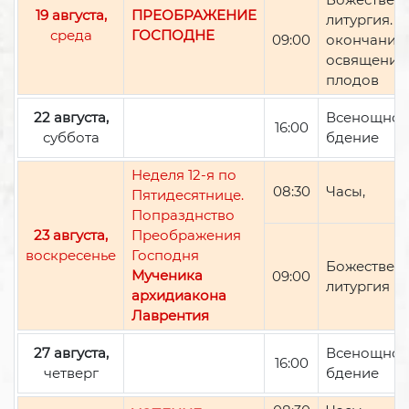
19 августа,
ПРЕОБРАЖЕНИЕ
литургия. П
среда
ГОСПОДНЕ
09:00
окончании 
освящение
плодов
22 августа,
Всенощно
16:00
суббота
бдение
Неделя 12-я по
08:30
Часы,
Пятидесятнице.
Попразднство
23 августа,
Преображения
воскресенье
Господня
Божествен
Мученика
09:00
литургия
архидиакона
Лаврентия
27 августа,
Всенощно
16:00
четверг
бдение