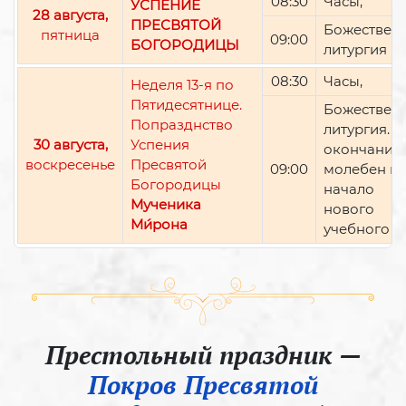
08:30
Часы,
УСПЕНИЕ
28 августа,
ПРЕСВЯТОЙ
Божествен
пятница
09:00
БОГОРОДИЦЫ
литургия
08:30
Часы,
Неделя 13-я по
Пятидесятнице.
Божествен
Попразднство
литургия. П
30 августа,
Успения
окончании 
воскресенье
Пресвятой
09:00
молебен н
Богородицы
начало
Мученика
нового
Ми́рона
учебного г
Престольный праздник —
Покров Пресвятой