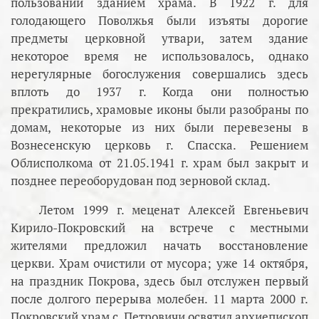
пользовании зданием храма. В 1922 г. для
голодающего Поволжья были изъяты дорогие
предметы церковной утвари, затем здание
некоторое время не использовалось, однако
нерегулярные богослужения совершались здесь
вплоть до 1937 г. Когда они полностью
прекратились, храмовые иконы были разобраны по
домам, некоторые из них были перевезены в
Вознесенскую церковь г. Спасска. Решением
Облисполкома от 21.05.1941 г. храм был закрыт и
позднее переоборудован под зерновой склад.
Летом 1999 г. меценат Алексей Евгеньевич
Кирило-Покровский на встрече с местными
жителями предложил начать восстановление
церкви. Храм очистили от мусора; уже 14 октября,
на праздник Покрова, здесь был отслужен первый
после долгого перерыва молебен. 11 марта 2000 г.
Покровский храм с. Петровичи освятил архиепископ