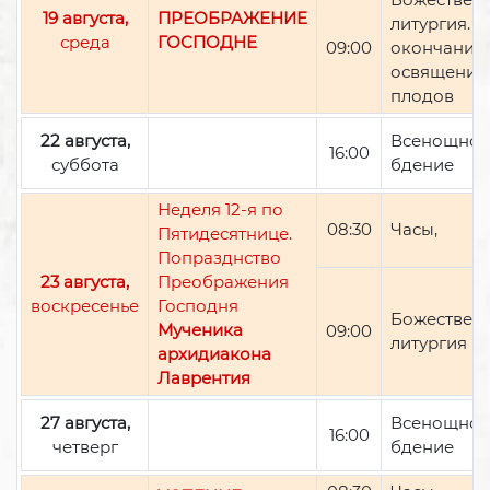
19 августа,
ПРЕОБРАЖЕНИЕ
литургия. П
среда
ГОСПОДНЕ
09:00
окончании 
освящение
плодов
22 августа,
Всенощно
16:00
суббота
бдение
Неделя 12-я по
08:30
Часы,
Пятидесятнице.
Попразднство
23 августа,
Преображения
воскресенье
Господня
Божествен
Мученика
09:00
литургия
архидиакона
Лаврентия
27 августа,
Всенощно
16:00
четверг
бдение