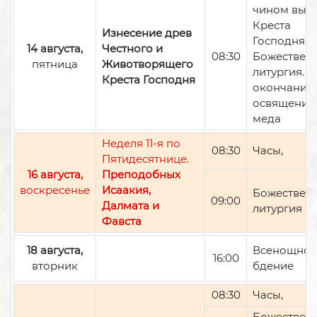
чином вын
Креста
Изнесение древ
Господня,
14 августа,
Честного и
08:30
Божествен
пятница
Животворящего
литургия. П
Креста Господня
окончании 
освящение
меда
Неделя 11-я по
08:30
Часы,
Пятидесятнице.
16 августа,
Преподобных
воскресенье
Исаакия,
Божествен
09:00
Далмата и
литургия
Фавста
18 августа,
Всенощно
16:00
вторник
бдение
08:30
Часы,
Божествен