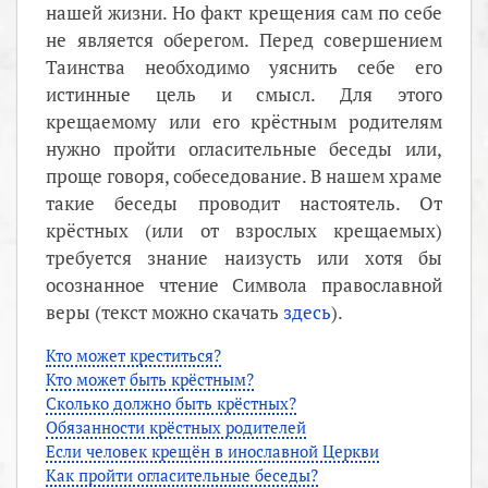
нашей жизни. Но факт крещения сам по себе
не является оберегом. Перед совершением
Таинства необходимо уяснить себе его
истинные цель и смысл. Для этого
крещаемому или его крёстным родителям
нужно пройти огласительные беседы или,
проще говоря, собеседование. В нашем храме
такие беседы проводит настоятель. От
крёстных (или от взрослых крещаемых)
требуется знание наизусть или хотя бы
осознанное чтение Символа православной
веры (текст можно скачать
здесь
).
Кто может креститься?
Кто может быть крёстным?
Сколько должно быть крёстных?
Обязанности крёстных родителей
Если человек крещён в инославной Церкви
Как пройти огласительные беседы?