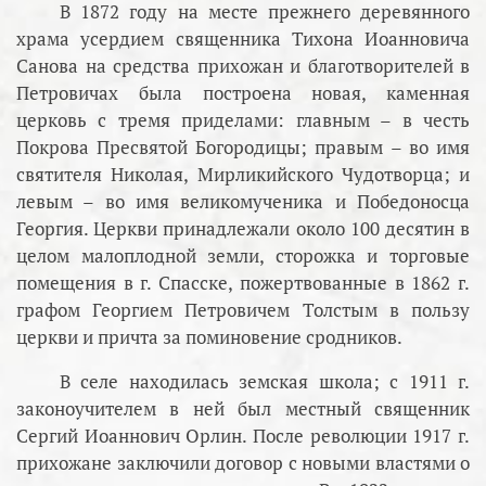
В 1872 году на месте прежнего деревянного
храма усердием священника Тихона Иоанновича
Санова на средства прихожан и благотворителей в
Петровичах была построена новая, каменная
церковь с тремя приделами: главным – в честь
Покрова Пресвятой Богородицы; правым – во имя
святителя Николая, Мирликийского Чудотворца; и
левым – во имя великомученика и Победоносца
Георгия. Церкви принадлежали около 100 десятин в
целом малоплодной земли, сторожка и торговые
помещения в г. Спасске, пожертвованные в 1862 г.
графом Георгием Петровичем Толстым в пользу
церкви и причта за поминовение сродников.
В селе находилась земская школа; с 1911 г.
законоучителем в ней был местный священник
Сергий Иоаннович Орлин. После революции 1917 г.
прихожане заключили договор с новыми властями о