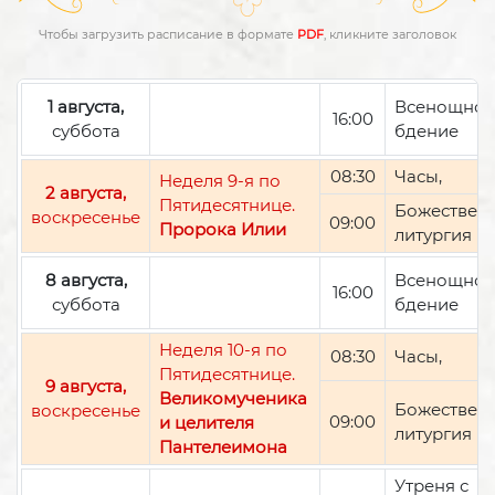
Чтобы загрузить расписание в формате
PDF
, кликните заголовок
1 августа,
Всенощно
16:00
суббота
бдение
08:30
Часы,
Неделя 9-я по
2 августа,
Пятидесятнице.
Божествен
воскресенье
09:00
Пророка Илии
литургия
8 августа,
Всенощно
16:00
суббота
бдение
Неделя 10-я по
08:30
Часы,
Пятидесятнице.
9 августа,
Великомученика
Божествен
воскресенье
09:00
и целителя
литургия
Пантелеимона
Утреня с