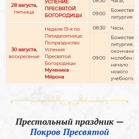
08:30
Часы,
УСПЕНИЕ
28 августа,
ПРЕСВЯТОЙ
Божествен
пятница
09:00
БОГОРОДИЦЫ
литургия
08:30
Часы,
Неделя 13-я по
Пятидесятнице.
Божествен
Попразднство
литургия. П
30 августа,
Успения
окончании 
воскресенье
Пресвятой
09:00
молебен н
Богородицы
начало
Мученика
нового
Ми́рона
учебного г
Престольный праздник —
Покров Пресвятой