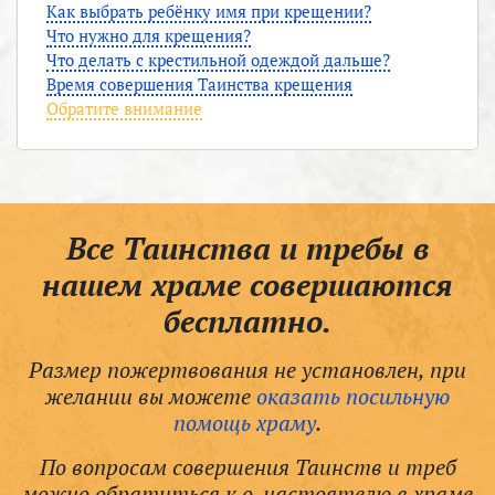
Как выбрать ребёнку имя при крещении?
Что нужно для крещения?
Что делать с крестильной одеждой дальше?
Время совершения Таинства крещения
Обратите внимание
Все Таинства и требы в
нашем храме совершаются
бесплатно.
Размер пожертвования не установлен, при
желании вы можете
оказать посильную
помощь храму
.
По вопросам совершения Таинств и треб
можно обратиться к о. настоятелю в храме