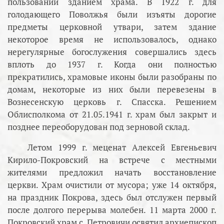
пользовании зданием храма. В 1922 г. для
голодающего Поволжья были изъяты дорогие
предметы церковной утвари, затем здание
некоторое время не использовалось, однако
нерегулярные богослужения совершались здесь
вплоть до 1937 г. Когда они полностью
прекратились, храмовые иконы были разобраны по
домам, некоторые из них были перевезены в
Вознесенскую церковь г. Спасска. Решением
Облисполкома от 21.05.1941 г. храм был закрыт и
позднее переоборудован под зерновой склад.
Летом 1999 г. меценат Алексей Евгеньевич
Кирило-Покровский на встрече с местными
жителями предложил начать восстановление
церкви. Храм очистили от мусора; уже 14 октября,
на праздник Покрова, здесь был отслужен первый
после долгого перерыва молебен. 11 марта 2000 г.
Покровский храм с. Петровичи освятил архиепископ