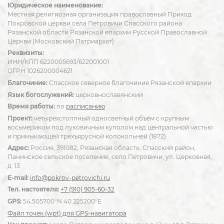
Юридическое наименование:
Местная религиозная организация православный Приход
Покровской церкви села Петровичи Спасского района
Рязанской области Рязанской епархии Русской Православной
Церкви (Московский Патриархат)
Реквизиты:
ИНН/КПП 6220005693/622001001
ОГРН 1026200004621
Благочиние:
Спасское северное благочиние Рязанской епархии
Язык богослужений:
церковнославянский
Время работы:
по
расписанию
Проект:
четырехстолпный односветный объём с крупным
восьмериком под луковичным куполом над центральной частью
и примыкающей трехъярусной колокольней (1872)
Адрес:
Россия, 391082, Рязанская область, Спасский район,
Панинское сельское поселение, село Петровичи, ул. Церковная,
д. 13
E-mail:
info@pokrov-petrovichi.ru
Тел. настоятеля:
+7 (910) 905-60-32
GPS:
54.505700°N 40.225200°E
Файл точек (wpt) для GPS-навигатора