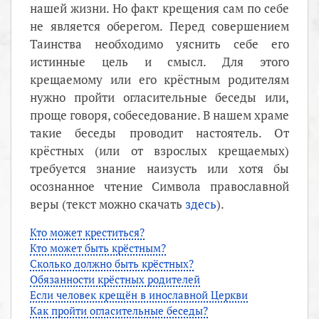
нашей жизни. Но факт крещения сам по себе
не является оберегом. Перед совершением
Таинства необходимо уяснить себе его
истинные цель и смысл. Для этого
крещаемому или его крёстным родителям
нужно пройти огласительные беседы или,
проще говоря, собеседование. В нашем храме
такие беседы проводит настоятель. От
крёстных (или от взрослых крещаемых)
требуется знание наизусть или хотя бы
осознанное чтение Символа православной
веры (текст можно скачать
здесь
).
Кто может креститься?
Кто может быть крёстным?
Сколько должно быть крёстных?
Обязанности крёстных родителей
Если человек крещён в инославной Церкви
Как пройти огласительные беседы?