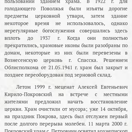
пользовании зданием храма. В 1922 г. для
голодающего Поволжья были изъяты дорогие
предметы церковной утвари, затем здание
некоторое время не использовалось, однако
нерегулярные богослужения совершались здесь
вплоть до 1937 г. Когда они полностью
прекратились, храмовые иконы были разобраны по
домам, некоторые из них были перевезены в
Вознесенскую церковь г. Спасска. Решением
Облисполкома от 21.05.1941 г. храм был закрыт и
позднее переоборудован под зерновой склад.
Летом 1999 г. меценат Алексей Евгеньевич
Кирило-Покровский на встрече с местными
жителями предложил начать восстановление
церкви. Храм очистили от мусора; уже 14 октября,
на праздник Покрова, здесь был отслужен первый
после долгого перерыва молебен. 11 марта 2000 г.
Покровский храм с. Петровичи освятил архиепископ