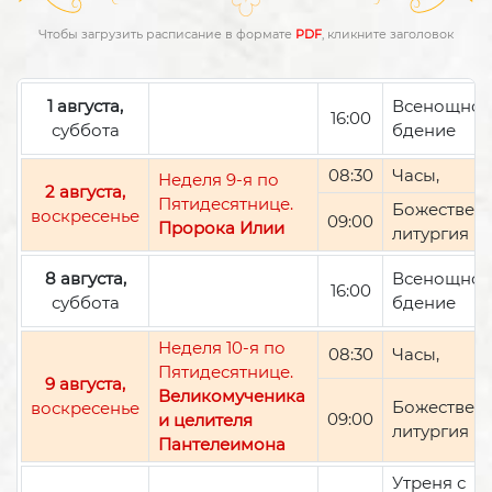
Чтобы загрузить расписание в формате
PDF
, кликните заголовок
1 августа,
Всенощно
16:00
суббота
бдение
08:30
Часы,
Неделя 9-я по
2 августа,
Пятидесятнице.
Божествен
воскресенье
09:00
Пророка Илии
литургия
8 августа,
Всенощно
16:00
суббота
бдение
Неделя 10-я по
08:30
Часы,
Пятидесятнице.
9 августа,
Великомученика
Божествен
воскресенье
09:00
и целителя
литургия
Пантелеимона
Утреня с