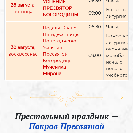
08:30
Часы,
УСПЕНИЕ
28 августа,
ПРЕСВЯТОЙ
Божествен
пятница
09:00
БОГОРОДИЦЫ
литургия
08:30
Часы,
Неделя 13-я по
Пятидесятнице.
Божествен
Попразднство
литургия. П
30 августа,
Успения
окончании 
воскресенье
Пресвятой
09:00
молебен н
Богородицы
начало
Мученика
нового
Ми́рона
учебного г
Престольный праздник —
Покров Пресвятой