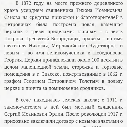
В 1872 году на месте прежнего деревянного
храма усердием священника Тихона Иоанновича
Санова на средства прихожан и благотворителей в
Петровичах была построена новая, каменная
церковь с тремя приделами: главным – в честь
Покрова Пресвятой Богородицы; правым – во имя
святителя Николая, Мирликийского Чудотворца; и
левым – во имя великомученика и Победоносца
Георгия. Церкви принадлежали около 100 десятин в
целом малоплодной земли, сторожка и торговые
помещения в г. Спасске, пожертвованные в 1862 г.
графом Георгием Петровичем Толстым в пользу
церкви и причта за поминовение сродников.
В селе находилась земская школа; с 1911 г.
законоучителем в ней был местный священник
Сергий Иоаннович Орлин. После революции 1917 г.
прихожане заключили договор с новыми властями о