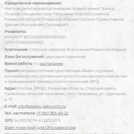
Юридическое наименование:
Местная религиозная организация православный Приход
Покровской церкви села Петровичи Спасского района
Рязанской области Рязанской епархии Русской Православной
Церкви (Московский Патриархат)
Реквизиты:
ИНН/КПП 6220005693/622001001
ОГРН 1026200004621
Благочиние:
Спасское северное благочиние Рязанской епархии
Язык богослужений:
церковнославянский
Время работы:
по
расписанию
Проект:
четырехстолпный односветный объём с крупным
восьмериком под луковичным куполом над центральной частью
и примыкающей трехъярусной колокольней (1872)
Адрес:
Россия, 391082, Рязанская область, Спасский район,
Панинское сельское поселение, село Петровичи, ул. Церковная,
д. 13
E-mail:
info@pokrov-petrovichi.ru
Тел. настоятеля:
+7 (910) 905-60-32
GPS:
54.505700°N 40.225200°E
Файл точек (wpt) для GPS-навигатора