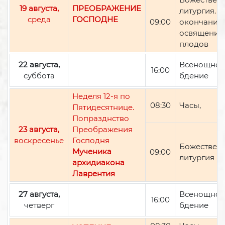
19 августа,
ПРЕОБРАЖЕНИЕ
литургия. П
среда
ГОСПОДНЕ
09:00
окончании 
освящение
плодов
22 августа,
Всенощно
16:00
суббота
бдение
Неделя 12-я по
08:30
Часы,
Пятидесятнице.
Попразднство
23 августа,
Преображения
воскресенье
Господня
Божествен
Мученика
09:00
литургия
архидиакона
Лаврентия
27 августа,
Всенощно
16:00
четверг
бдение