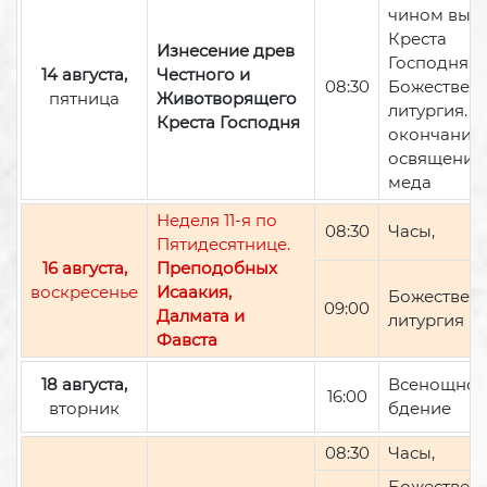
чином вын
Креста
Изнесение древ
Господня,
14 августа,
Честного и
08:30
Божествен
пятница
Животворящего
литургия. П
Креста Господня
окончании 
освящение
меда
Неделя 11-я по
08:30
Часы,
Пятидесятнице.
16 августа,
Преподобных
воскресенье
Исаакия,
Божествен
09:00
Далмата и
литургия
Фавста
18 августа,
Всенощно
16:00
вторник
бдение
08:30
Часы,
Божествен