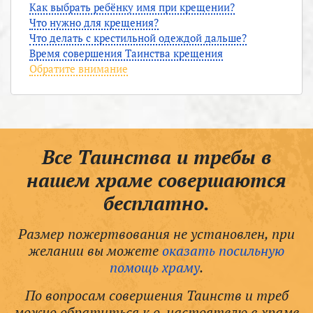
Как выбрать ребёнку имя при крещении?
Что нужно для крещения?
Что делать с крестильной одеждой дальше?
Время совершения Таинства крещения
Обратите внимание
Все Таинства и требы в
нашем храме совершаются
бесплатно.
Размер пожертвования не установлен, при
желании вы можете
оказать посильную
помощь храму
.
По вопросам совершения Таинств и треб
можно обратиться к о. настоятелю в храме