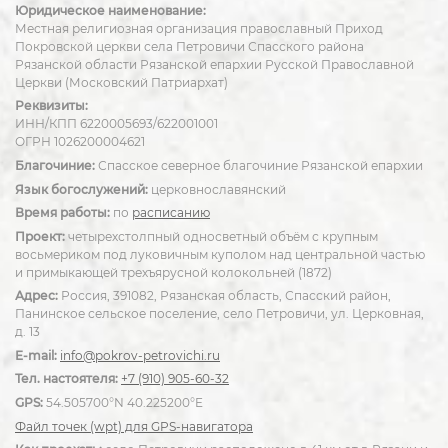
Юридическое наименование:
Местная религиозная организация православный Приход
Покровской церкви села Петровичи Спасского района
Рязанской области Рязанской епархии Русской Православной
Церкви (Московский Патриархат)
Реквизиты:
ИНН/КПП 6220005693/622001001
ОГРН 1026200004621
Благочиние:
Спасское северное благочиние Рязанской епархии
Язык богослужений:
церковнославянский
Время работы:
по
расписанию
Проект:
четырехстолпный односветный объём с крупным
восьмериком под луковичным куполом над центральной частью
и примыкающей трехъярусной колокольней (1872)
Адрес:
Россия, 391082, Рязанская область, Спасский район,
Панинское сельское поселение, село Петровичи, ул. Церковная,
д. 13
E-mail:
info@pokrov-petrovichi.ru
Тел. настоятеля:
+7 (910) 905-60-32
GPS:
54.505700°N 40.225200°E
Файл точек (wpt) для GPS-навигатора