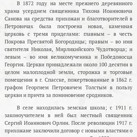
В 1872 году на месте прежнего деревянного
храма усердием священника Тихона Иоанновича
Санова на средства прихожан и благотворителей в
Петровичах была построена новая, каменная
церковь с тремя приделами: главным – в честь
Покрова Пресвятой Богородицы; правым – во имя
святителя Николая, Мирликийского Чудотворца; и
левым – во имя великомученика и Победоносца
Георгия. Церкви принадлежали около 100 десятин в
целом малоплодной земли, сторожка и торговые
помещения в г. Спасске, пожертвованные в 1862 г.
графом Георгием Петровичем Толстым в пользу
церкви и причта за поминовение сродников.
В селе находилась земская школа; с 1911 г.
законоучителем в ней был местный священник
Сергий Иоаннович Орлин. После революции 1917 г.
прихожане заключили договор с новыми властями о