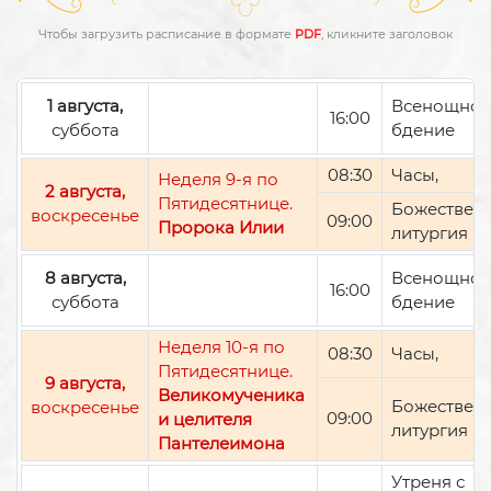
Чтобы загрузить расписание в формате
PDF
, кликните заголовок
1 августа,
Всенощно
16:00
суббота
бдение
08:30
Часы,
Неделя 9-я по
2 августа,
Пятидесятнице.
Божествен
воскресенье
09:00
Пророка Илии
литургия
8 августа,
Всенощно
16:00
суббота
бдение
Неделя 10-я по
08:30
Часы,
Пятидесятнице.
9 августа,
Великомученика
Божествен
воскресенье
09:00
и целителя
литургия
Пантелеимона
Утреня с