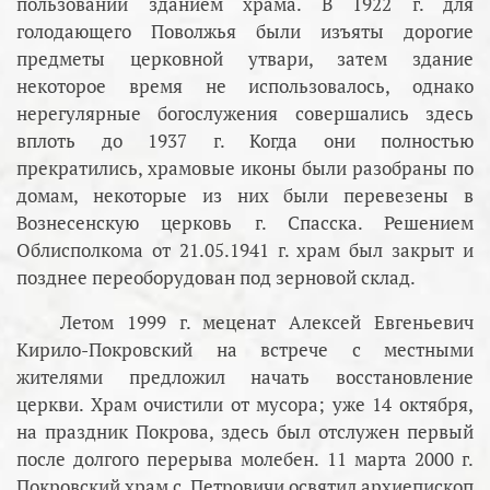
пользовании зданием храма. В 1922 г. для
голодающего Поволжья были изъяты дорогие
предметы церковной утвари, затем здание
некоторое время не использовалось, однако
нерегулярные богослужения совершались здесь
вплоть до 1937 г. Когда они полностью
прекратились, храмовые иконы были разобраны по
домам, некоторые из них были перевезены в
Вознесенскую церковь г. Спасска. Решением
Облисполкома от 21.05.1941 г. храм был закрыт и
позднее переоборудован под зерновой склад.
Летом 1999 г. меценат Алексей Евгеньевич
Кирило-Покровский на встрече с местными
жителями предложил начать восстановление
церкви. Храм очистили от мусора; уже 14 октября,
на праздник Покрова, здесь был отслужен первый
после долгого перерыва молебен. 11 марта 2000 г.
Покровский храм с. Петровичи освятил архиепископ