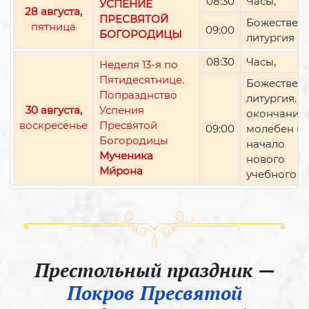
08:30
Часы,
УСПЕНИЕ
28 августа,
ПРЕСВЯТОЙ
Божествен
пятница
09:00
БОГОРОДИЦЫ
литургия
08:30
Часы,
Неделя 13-я по
Пятидесятнице.
Божествен
Попразднство
литургия. П
30 августа,
Успения
окончании 
воскресенье
Пресвятой
09:00
молебен н
Богородицы
начало
Мученика
нового
Ми́рона
учебного г
Престольный праздник —
Покров Пресвятой