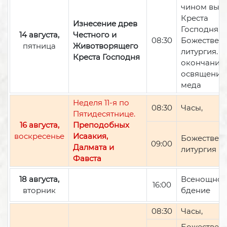
чином вын
Креста
Изнесение древ
Господня,
14 августа,
Честного и
08:30
Божествен
пятница
Животворящего
литургия. П
Креста Господня
окончании 
освящение
меда
Неделя 11-я по
08:30
Часы,
Пятидесятнице.
16 августа,
Преподобных
воскресенье
Исаакия,
Божествен
09:00
Далмата и
литургия
Фавста
18 августа,
Всенощно
16:00
вторник
бдение
08:30
Часы,
Божествен