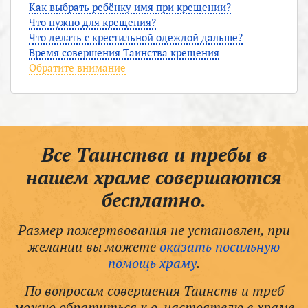
Как выбрать ребёнку имя при крещении?
Что нужно для крещения?
Что делать с крестильной одеждой дальше?
Время совершения Таинства крещения
Обратите внимание
Все Таинства и требы в
нашем храме совершаются
бесплатно.
Размер пожертвования не установлен, при
желании вы можете
оказать посильную
помощь храму
.
По вопросам совершения Таинств и треб
можно обратиться к о. настоятелю в храме