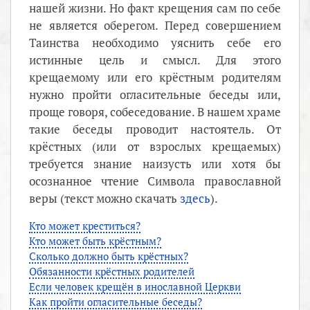
нашей жизни. Но факт крещения сам по себе
не является оберегом. Перед совершением
Таинства необходимо уяснить себе его
истинные цель и смысл. Для этого
крещаемому или его крёстным родителям
нужно пройти огласительные беседы или,
проще говоря, собеседование. В нашем храме
такие беседы проводит настоятель. От
крёстных (или от взрослых крещаемых)
требуется знание наизусть или хотя бы
осознанное чтение Символа православной
веры (текст можно скачать
здесь
).
Кто может креститься?
Кто может быть крёстным?
Сколько должно быть крёстных?
Обязанности крёстных родителей
Если человек крещён в инославной Церкви
Как пройти огласительные беседы?