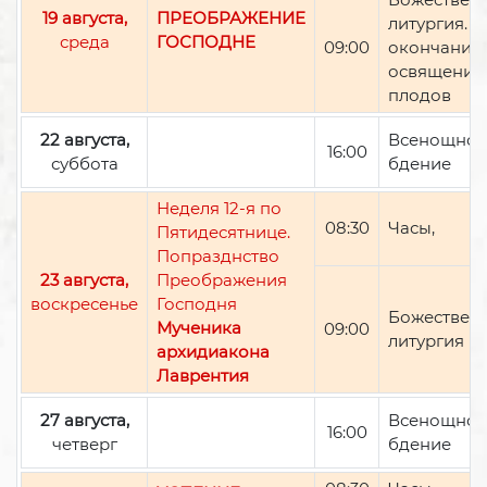
19 августа,
ПРЕОБРАЖЕНИЕ
литургия. П
среда
ГОСПОДНЕ
09:00
окончании 
освящение
плодов
22 августа,
Всенощно
16:00
суббота
бдение
Неделя 12-я по
08:30
Часы,
Пятидесятнице.
Попразднство
23 августа,
Преображения
воскресенье
Господня
Божествен
Мученика
09:00
литургия
архидиакона
Лаврентия
27 августа,
Всенощно
16:00
четверг
бдение