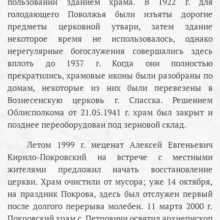
пользовании зданием храма. В 1922 г. для
голодающего Поволжья были изъяты дорогие
предметы церковной утвари, затем здание
некоторое время не использовалось, однако
нерегулярные богослужения совершались здесь
вплоть до 1937 г. Когда они полностью
прекратились, храмовые иконы были разобраны по
домам, некоторые из них были перевезены в
Вознесенскую церковь г. Спасска. Решением
Облисполкома от 21.05.1941 г. храм был закрыт и
позднее переоборудован под зерновой склад.
Летом 1999 г. меценат Алексей Евгеньевич
Кирило-Покровский на встрече с местными
жителями предложил начать восстановление
церкви. Храм очистили от мусора; уже 14 октября,
на праздник Покрова, здесь был отслужен первый
после долгого перерыва молебен. 11 марта 2000 г.
Покровский храм с. Петровичи освятил архиепископ