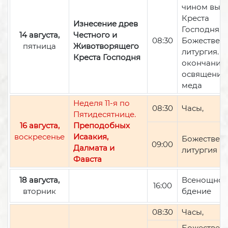
чином вын
Креста
Изнесение древ
Господня,
14 августа,
Честного и
08:30
Божествен
пятница
Животворящего
литургия. П
Креста Господня
окончании 
освящение
меда
Неделя 11-я по
08:30
Часы,
Пятидесятнице.
16 августа,
Преподобных
воскресенье
Исаакия,
Божествен
09:00
Далмата и
литургия
Фавста
18 августа,
Всенощно
16:00
вторник
бдение
08:30
Часы,
Божествен