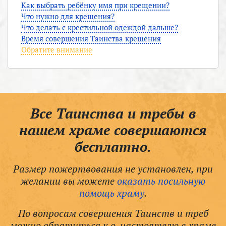
Как выбрать ребёнку имя при крещении?
Что нужно для крещения?
Что делать с крестильной одеждой дальше?
Время совершения Таинства крещения
Обратите внимание
Все Таинства и требы в
нашем храме совершаются
бесплатно.
Размер пожертвования не установлен, при
желании вы можете
оказать посильную
помощь храму
.
По вопросам совершения Таинств и треб
можно обратиться к о. настоятелю в храме