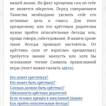
нашей жизни. Но факт крещения сам по себе
не является оберегом. Перед совершением
Таинства необходимо уяснить себе его
истинные цель и смысл. Для этого
крещаемому или его крёстным родителям
нужно пройти огласительные беседы или,
проще говоря, собеседование. В нашем храме
такие беседы проводит настоятель. От
крёстных (или от взрослых крещаемых)
требуется знание наизусть или хотя бы
осознанное чтение Символа православной
веры (текст можно скачать
здесь
).
Кто может креститься?
Кто может быть крёстным?
Сколько должно быть крёстных?
Обязанности крёстных родителей
Если человек крещён в инославной Церкви
Как пройти огласительные беседы?