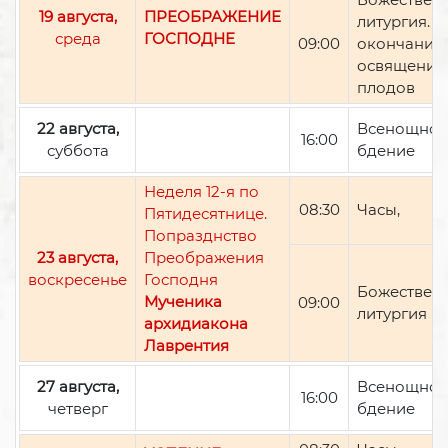
19 августа,
ПРЕОБРАЖЕНИЕ
литургия. П
среда
ГОСПОДНЕ
09:00
окончании 
освящение
плодов
22 августа,
Всенощно
16:00
суббота
бдение
Неделя 12-я по
08:30
Часы,
Пятидесятнице.
Попразднство
23 августа,
Преображения
воскресенье
Господня
Божествен
Мученика
09:00
литургия
архидиакона
Лаврентия
27 августа,
Всенощно
16:00
четверг
бдение