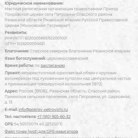
Юридическое наименование:
Местная религиозная организация православный Приход
Покровской церкви села Петровичи Спасского района
Рязанской области Рязанской епархии Русской Православной
Церкви (Московский Патриархат)
Реквизиты:
ИНН/КПП 6220005693/622001001
ОГРН 1026200004621
Благочиние:
Спасское северное благочиние Рязанской епархии
Язык богослужений:
церковнославянский
Время работы:
по
расписанию
Проект:
четырехстолпный односветный объём с крупным
восьмериком под луковичным куполом над центральной частью
и примыкающей трехъярусной колокольней (1872)
Адрес:
Россия, 391082, Рязанская область, Спасский район,
Панинское сельское поселение, село Петровичи, ул. Церковная,
д. 13
E-mail:
info@pokrov-petrovichi.ru
Тел. настоятеля:
+7 (910) 905-60-32
GPS:
54.505700°N 40.225200°E
Файл точек (wpt) для GPS-навигатора