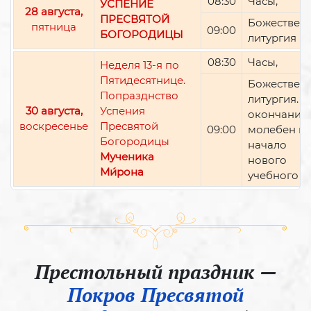
08:30
Часы,
УСПЕНИЕ
28 августа,
ПРЕСВЯТОЙ
Божествен
пятница
09:00
БОГОРОДИЦЫ
литургия
08:30
Часы,
Неделя 13-я по
Пятидесятнице.
Божествен
Попразднство
литургия. П
30 августа,
Успения
окончании 
воскресенье
Пресвятой
09:00
молебен н
Богородицы
начало
Мученика
нового
Ми́рона
учебного г
Престольный праздник —
Покров Пресвятой