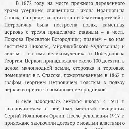
В 1872 году на месте прежнего деревянного
храма усердием священника Тихона Иоанновича
Санова на средства прихожан и благотворителей в
Петровичах была построена новая, каменная
церковь с тремя приделами: главным – в честь
Покрова Пресвятой Богородицы; правым – во имя
святителя Николая, Мирликийского Чудотворца; и
левым – во имя великомученика и Победоносца
Георгия. Церкви принадлежали около 100 десятин в
целом малоплодной земли, сторожка и торговые
помещения в г. Спасске, пожертвованные в 1862 г.
графом Георгием Петровичем Толстым в пользу
церкви и причта за поминовение сродников.
В селе находилась земская школа; с 1911 г.
законоучителем в ней был местный священник
Сергий Иоаннович Орлин. После революции 1917 г.
прихожане заключили договор с новыми властями о