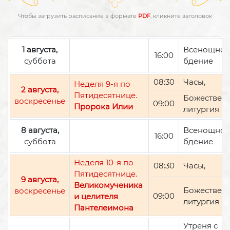
Чтобы загрузить расписание в формате
PDF
, кликните заголовок
1 августа,
Всенощно
16:00
суббота
бдение
08:30
Часы,
Неделя 9-я по
2 августа,
Пятидесятнице.
Божествен
воскресенье
09:00
Пророка Илии
литургия
8 августа,
Всенощно
16:00
суббота
бдение
Неделя 10-я по
08:30
Часы,
Пятидесятнице.
9 августа,
Великомученика
Божествен
воскресенье
09:00
и целителя
литургия
Пантелеимона
Утреня с