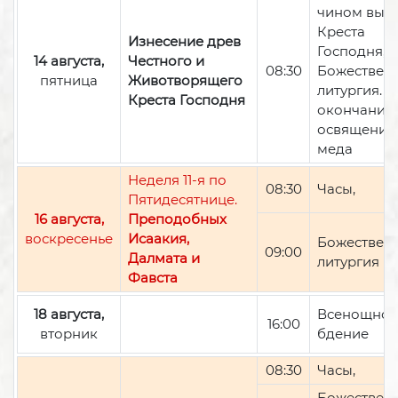
чином вын
Креста
Изнесение древ
Господня,
14 августа,
Честного и
08:30
Божествен
пятница
Животворящего
литургия. П
Креста Господня
окончании 
освящение
меда
Неделя 11-я по
08:30
Часы,
Пятидесятнице.
16 августа,
Преподобных
воскресенье
Исаакия,
Божествен
09:00
Далмата и
литургия
Фавста
18 августа,
Всенощно
16:00
вторник
бдение
08:30
Часы,
Божествен