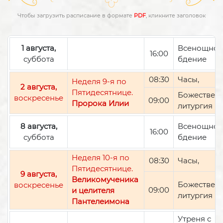
Чтобы загрузить расписание в формате
PDF
, кликните заголовок
1 августа,
Всенощно
16:00
суббота
бдение
08:30
Часы,
Неделя 9-я по
2 августа,
Пятидесятнице.
Божествен
воскресенье
09:00
Пророка Илии
литургия
8 августа,
Всенощно
16:00
суббота
бдение
Неделя 10-я по
08:30
Часы,
Пятидесятнице.
9 августа,
Великомученика
Божествен
воскресенье
09:00
и целителя
литургия
Пантелеимона
Утреня с