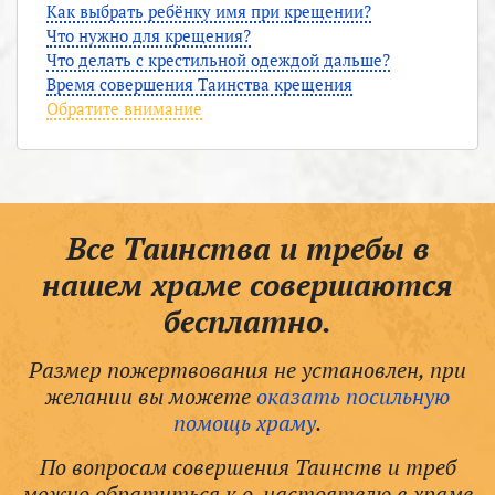
Как выбрать ребёнку имя при крещении?
Что нужно для крещения?
Что делать с крестильной одеждой дальше?
Время совершения Таинства крещения
Обратите внимание
Все Таинства и требы в
нашем храме совершаются
бесплатно.
Размер пожертвования не установлен, при
желании вы можете
оказать посильную
помощь храму
.
По вопросам совершения Таинств и треб
можно обратиться к о. настоятелю в храме