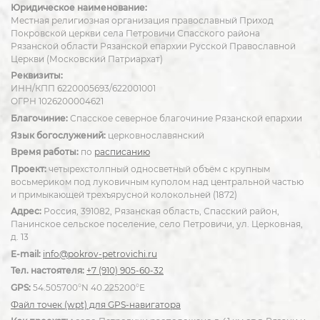
Юридическое наименование:
Местная религиозная организация православный Приход
Покровской церкви села Петровичи Спасского района
Рязанской области Рязанской епархии Русской Православной
Церкви (Московский Патриархат)
Реквизиты:
ИНН/КПП 6220005693/622001001
ОГРН 1026200004621
Благочиние:
Спасское северное благочиние Рязанской епархии
Язык богослужений:
церковнославянский
Время работы:
по
расписанию
Проект:
четырехстолпный односветный объём с крупным
восьмериком под луковичным куполом над центральной частью
и примыкающей трехъярусной колокольней (1872)
Адрес:
Россия, 391082, Рязанская область, Спасский район,
Панинское сельское поселение, село Петровичи, ул. Церковная,
д. 13
E-mail:
info@pokrov-petrovichi.ru
Тел. настоятеля:
+7 (910) 905-60-32
GPS:
54.505700°N 40.225200°E
Файл точек (wpt) для GPS-навигатора