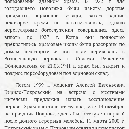
пользовании зданием храма. В 1922 г. для
голодающего Поволжья были изъяты дорогие
предметы церковной утвари, затем здание
некоторое время не использовалось, однако
нерегулярные богослужения совершались здесь
вплоть до 1937 г. Когда они полностью
прекратились, храмовые иконы были разобраны по
домам, некоторые из них были перевезены в
Вознесенскую церковь г. Спасска. Решением
Облисполкома от 21.05.1941 г. храм был закрыт и
позднее переоборудован под зерновой склад.
Летом 1999 г. меценат Алексей Евгеньевич
Кирило-Покровский на встрече с местными
жителями предложил начать восстановление
церкви. Храм очистили от мусора; уже 14 октября,
на праздник Покрова, здесь был отслужен первый
после долгого перерыва молебен. 11 марта 2000 г.
Покровский храм с. Петровичи освятил архиепископ