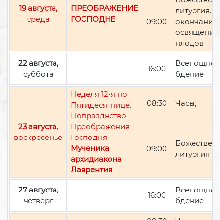
19 августа,
ПРЕОБРАЖЕНИЕ
литургия. П
среда
ГОСПОДНЕ
09:00
окончании 
освящение
плодов
22 августа,
Всенощно
16:00
суббота
бдение
Неделя 12-я по
08:30
Часы,
Пятидесятнице.
Попразднство
23 августа,
Преображения
воскресенье
Господня
Божествен
Мученика
09:00
литургия
архидиакона
Лаврентия
27 августа,
Всенощно
16:00
четверг
бдение