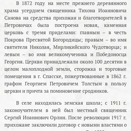
В 1872 году на месте прежнего деревянного
храма усердием священника Тихона Иоанновича
Санова на средства прихожан и благотворителей в
Петровичах была построена новая, каменная
церковь с тремя приделами: главным – в честь
Покрова Пресвятой Богородицы; правым – во имя
святителя Николая, Мирликийского Чудотворца; и
левым – во имя великомученика и Победоносца
Георгия. Церкви принадлежали около 100 десятин в
целом малоплодной земли, сторожка и торговые
помещения в г. Спасске, пожертвованные в 1862 г.
графом Георгием Петровичем Толстым в пользу
церкви и причта за поминовение сродников.
В селе находилась земская школа; с 1911 г.
законоучителем в ней был местный священник
Сергий Иоаннович Орлин. После революции 1917 г.
прихожане заключили договор с новыми властями о