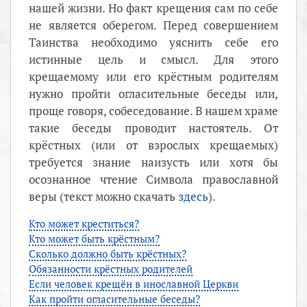
нашей жизни. Но факт крещения сам по себе
не является оберегом. Перед совершением
Таинства необходимо уяснить себе его
истинные цель и смысл. Для этого
крещаемому или его крёстным родителям
нужно пройти огласительные беседы или,
проще говоря, собеседование. В нашем храме
такие беседы проводит настоятель. От
крёстных (или от взрослых крещаемых)
требуется знание наизусть или хотя бы
осознанное чтение Символа православной
веры (текст можно скачать
здесь
).
Кто может креститься?
Кто может быть крёстным?
Сколько должно быть крёстных?
Обязанности крёстных родителей
Если человек крещён в инославной Церкви
Как пройти огласительные беседы?