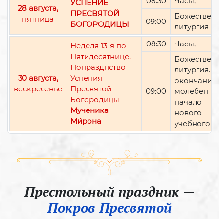
08:30
Часы,
УСПЕНИЕ
28 августа,
ПРЕСВЯТОЙ
Божествен
пятница
09:00
БОГОРОДИЦЫ
литургия
08:30
Часы,
Неделя 13-я по
Пятидесятнице.
Божествен
Попразднство
литургия. П
30 августа,
Успения
окончании 
воскресенье
Пресвятой
09:00
молебен н
Богородицы
начало
Мученика
нового
Ми́рона
учебного г
Престольный праздник —
Покров Пресвятой