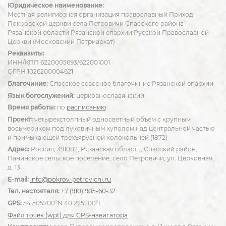
Юридическое наименование:
Местная религиозная организация православный Приход
Покровской церкви села Петровичи Спасского района
Рязанской области Рязанской епархии Русской Православной
Церкви (Московский Патриархат)
Реквизиты:
ИНН/КПП 6220005693/622001001
ОГРН 1026200004621
Благочиние:
Спасское северное благочиние Рязанской епархии
Язык богослужений:
церковнославянский
Время работы:
по
расписанию
Проект:
четырехстолпный односветный объём с крупным
восьмериком под луковичным куполом над центральной частью
и примыкающей трехъярусной колокольней (1872)
Адрес:
Россия, 391082, Рязанская область, Спасский район,
Панинское сельское поселение, село Петровичи, ул. Церковная,
д. 13
E-mail:
info@pokrov-petrovichi.ru
Тел. настоятеля:
+7 (910) 905-60-32
GPS:
54.505700°N 40.225200°E
Файл точек (wpt) для GPS-навигатора