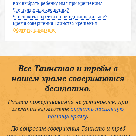
Как выбрать ребёнку имя при крещении?
Что нужно для крещения?
Что делать с крестильной одеждой дальше?
Время совершения Таинства крещения
Обратите внимание
Все Таинства и требы в
нашем храме совершаются
бесплатно.
Размер пожертвования не установлен, при
желании вы можете
оказать посильную
помощь храму
.
По вопросам совершения Таинств и треб
можно обратиться к о. настоятелю в храме