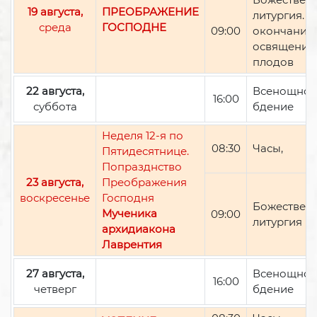
19 августа,
ПРЕОБРАЖЕНИЕ
литургия. П
среда
ГОСПОДНЕ
09:00
окончании 
освящение
плодов
22 августа,
Всенощно
16:00
суббота
бдение
Неделя 12-я по
08:30
Часы,
Пятидесятнице.
Попразднство
23 августа,
Преображения
воскресенье
Господня
Божествен
Мученика
09:00
литургия
архидиакона
Лаврентия
27 августа,
Всенощно
16:00
четверг
бдение