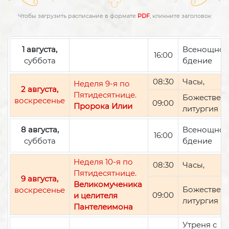
Чтобы загрузить расписание в формате
PDF
, кликните заголовок
1 августа,
Всенощно
16:00
суббота
бдение
08:30
Часы,
Неделя 9-я по
2 августа,
Пятидесятнице.
Божествен
воскресенье
09:00
Пророка Илии
литургия
8 августа,
Всенощно
16:00
суббота
бдение
Неделя 10-я по
08:30
Часы,
Пятидесятнице.
9 августа,
Великомученика
Божествен
воскресенье
09:00
и целителя
литургия
Пантелеимона
Утреня с