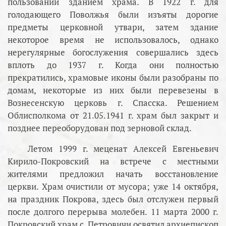
пользовании зданием храма. В 1922 г. для
голодающего Поволжья были изъяты дорогие
предметы церковной утвари, затем здание
некоторое время не использовалось, однако
нерегулярные богослужения совершались здесь
вплоть до 1937 г. Когда они полностью
прекратились, храмовые иконы были разобраны по
домам, некоторые из них были перевезены в
Вознесенскую церковь г. Спасска. Решением
Облисполкома от 21.05.1941 г. храм был закрыт и
позднее переоборудован под зерновой склад.
Летом 1999 г. меценат Алексей Евгеньевич
Кирило-Покровский на встрече с местными
жителями предложил начать восстановление
церкви. Храм очистили от мусора; уже 14 октября,
на праздник Покрова, здесь был отслужен первый
после долгого перерыва молебен. 11 марта 2000 г.
Покровский храм с. Петровичи освятил архиепископ