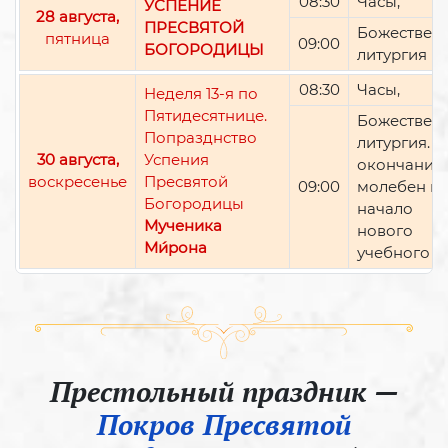
08:30
Часы,
УСПЕНИЕ
28 августа,
ПРЕСВЯТОЙ
Божествен
пятница
09:00
БОГОРОДИЦЫ
литургия
08:30
Часы,
Неделя 13-я по
Пятидесятнице.
Божествен
Попразднство
литургия. П
30 августа,
Успения
окончании 
воскресенье
Пресвятой
09:00
молебен н
Богородицы
начало
Мученика
нового
Ми́рона
учебного г
Престольный праздник —
Покров Пресвятой