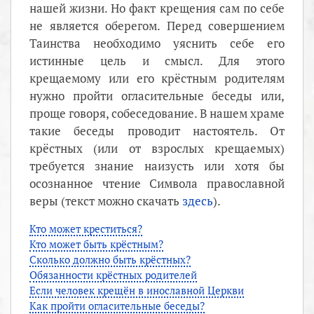
нашей жизни. Но факт крещения сам по себе
не является оберегом. Перед совершением
Таинства необходимо уяснить себе его
истинные цель и смысл. Для этого
крещаемому или его крёстным родителям
нужно пройти огласительные беседы или,
проще говоря, собеседование. В нашем храме
такие беседы проводит настоятель. От
крёстных (или от взрослых крещаемых)
требуется знание наизусть или хотя бы
осознанное чтение Символа православной
веры (текст можно скачать
здесь
).
Кто может креститься?
Кто может быть крёстным?
Сколько должно быть крёстных?
Обязанности крёстных родителей
Если человек крещён в инославной Церкви
Как пройти огласительные беседы?