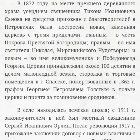
В 1872 году на месте прежнего деревянного
храма усердием священника Тихона Иоанновича
Санова на средства прихожан и благотворителей в
Петровичах была построена новая, каменная
церковь с тремя приделами: главным – в честь
Покрова Пресвятой Богородицы; правым – во имя
святителя Николая, Мирликийского Чудотворца; и
левым – во имя великомученика и Победоносца
Георгия. Церкви принадлежали около 100 десятин в
целом малоплодной земли, сторожка и торговые
помещения в г. Спасске, пожертвованные в 1862 г.
графом Георгием Петровичем Толстым в пользу
церкви и причта за поминовение сродников.
В селе находилась земская школа; с 1911 г.
законоучителем в ней был местный священник
Сергий Иоаннович Орлин. После революции 1917 г.
прихожане заключили договор с новыми властями о