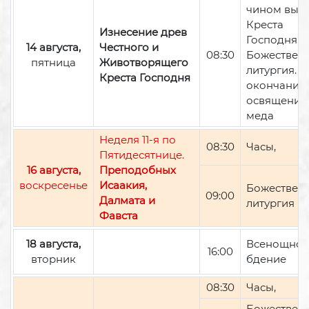
чином вын
Креста
Изнесение древ
Господня,
14 августа,
Честного и
08:30
Божествен
пятница
Животворящего
литургия. П
Креста Господня
окончании 
освящение
меда
Неделя 11-я по
08:30
Часы,
Пятидесятнице.
16 августа,
Преподобных
воскресенье
Исаакия,
Божествен
09:00
Далмата и
литургия
Фавста
18 августа,
Всенощно
16:00
вторник
бдение
08:30
Часы,
Божествен