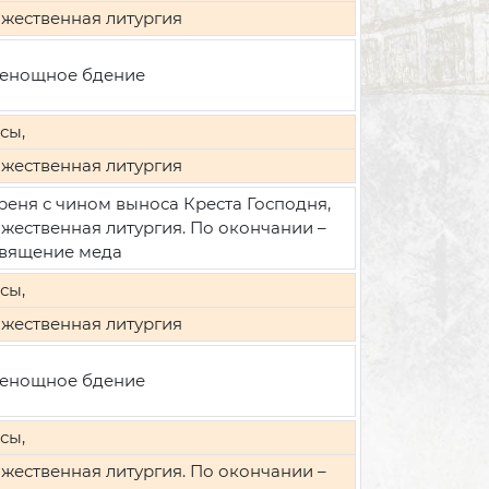
жественная литургия
енощное бдение
сы,
жественная литургия
реня с чином выноса Креста Господня,
жественная литургия. По окончании –
вящение меда
сы,
жественная литургия
енощное бдение
сы,
жественная литургия. По окончании –