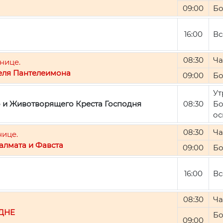
09:00
Бо
16:00
Вс
08:30
Ча
нице.
еля Пантелеимона
09:00
Бо
Ут
о и Животворящего Креста Господня
08:30
Бо
ос
08:30
Ча
нице.
алмата и Фавста
09:00
Бо
16:00
Вс
08:30
Ча
ДНЕ
Бо
09:00