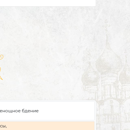
енощное бдение
сы,