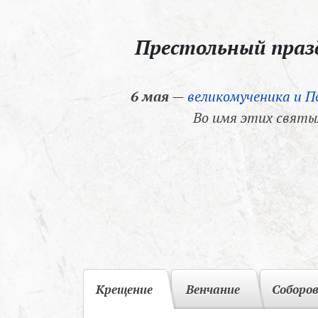
Престольный пра
6 мая
—
великомученика и П
Во имя этих святы
Крещение
Венчание
Соборо