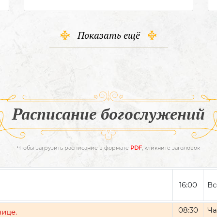
Показать ещё
Расписание богослужений
Чтобы загрузить расписание в формате
PDF
, кликните заголовок
16:00
Вс
08:30
Ча
нице.