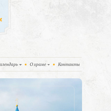
алендарь
О храме
Контакты