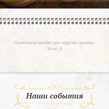
Произошла ошибка при загрузке данных.
Error: 0
Наши события