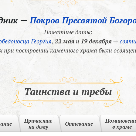
здник —
Покров Пресвятой Богор
Памятные даты:
обедоносца Георгия
,
22 мая
и
19 декабря
—
святи
х при построении каменного храма были освящен
Таинства и требы
Причастие
Поминовени
вание
Отпевание
на дому
в храме