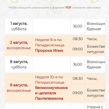
Чтобы загрузить расписание в формате
PDF
, кликните заголовок
1 августа,
Всенощно
16:00
суббота
бдение
08:30
Часы,
Неделя 9-я по
2 августа,
Пятидесятнице.
Божествен
воскресенье
09:00
Пророка Илии
литургия
8 августа,
Всенощно
16:00
суббота
бдение
Неделя 10-я по
08:30
Часы,
Пятидесятнице.
9 августа,
Великомученика
Божествен
воскресенье
09:00
и целителя
литургия
Пантелеимона
Утреня с