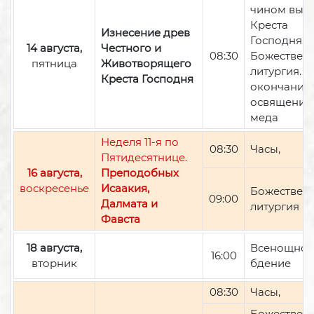
чином вын
Креста
Изнесение древ
Господня,
14 августа,
Честного и
08:30
Божествен
пятница
Животворящего
литургия. П
Креста Господня
окончании 
освящение
меда
Неделя 11-я по
08:30
Часы,
Пятидесятнице.
16 августа,
Преподобных
воскресенье
Исаакия,
Божествен
09:00
Далмата и
литургия
Фавста
18 августа,
Всенощно
16:00
вторник
бдение
08:30
Часы,
Божествен