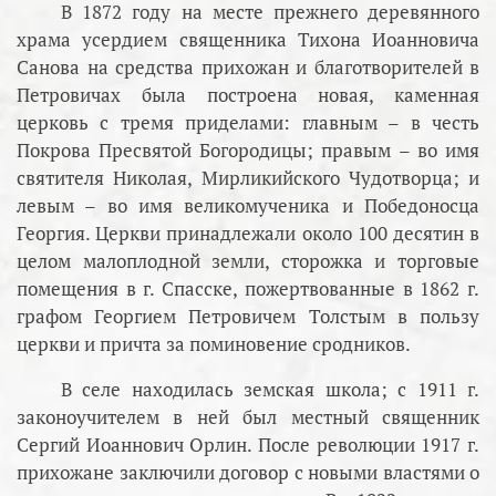
В 1872 году на месте прежнего деревянного
храма усердием священника Тихона Иоанновича
Санова на средства прихожан и благотворителей в
Петровичах была построена новая, каменная
церковь с тремя приделами: главным – в честь
Покрова Пресвятой Богородицы; правым – во имя
святителя Николая, Мирликийского Чудотворца; и
левым – во имя великомученика и Победоносца
Георгия. Церкви принадлежали около 100 десятин в
целом малоплодной земли, сторожка и торговые
помещения в г. Спасске, пожертвованные в 1862 г.
графом Георгием Петровичем Толстым в пользу
церкви и причта за поминовение сродников.
В селе находилась земская школа; с 1911 г.
законоучителем в ней был местный священник
Сергий Иоаннович Орлин. После революции 1917 г.
прихожане заключили договор с новыми властями о