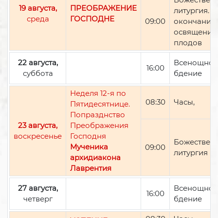
19 августа,
ПРЕОБРАЖЕНИЕ
литургия. П
среда
ГОСПОДНЕ
09:00
окончании 
освящение
плодов
22 августа,
Всенощно
16:00
суббота
бдение
Неделя 12-я по
08:30
Часы,
Пятидесятнице.
Попразднство
23 августа,
Преображения
воскресенье
Господня
Божествен
Мученика
09:00
литургия
архидиакона
Лаврентия
27 августа,
Всенощно
16:00
четверг
бдение