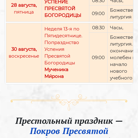
08:30
Часы,
УСПЕНИЕ
28 августа,
ПРЕСВЯТОЙ
Божествен
пятница
09:00
БОГОРОДИЦЫ
литургия
08:30
Часы,
Неделя 13-я по
Пятидесятнице.
Божествен
Попразднство
литургия. П
30 августа,
Успения
окончании 
воскресенье
Пресвятой
09:00
молебен н
Богородицы
начало
Мученика
нового
Ми́рона
учебного г
Престольный праздник —
Покров Пресвятой