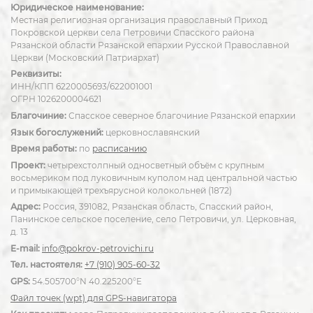
Юридическое наименование:
Местная религиозная организация православный Приход
Покровской церкви села Петровичи Спасского района
Рязанской области Рязанской епархии Русской Православной
Церкви (Московский Патриархат)
Реквизиты:
ИНН/КПП 6220005693/622001001
ОГРН 1026200004621
Благочиние:
Спасское северное благочиние Рязанской епархии
Язык богослужений:
церковнославянский
Время работы:
по
расписанию
Проект:
четырехстолпный односветный объём с крупным
восьмериком под луковичным куполом над центральной частью
и примыкающей трехъярусной колокольней (1872)
Адрес:
Россия, 391082, Рязанская область, Спасский район,
Панинское сельское поселение, село Петровичи, ул. Церковная,
д. 13
E-mail:
info@pokrov-petrovichi.ru
Тел. настоятеля:
+7 (910) 905-60-32
GPS:
54.505700°N 40.225200°E
Файл точек (wpt) для GPS-навигатора