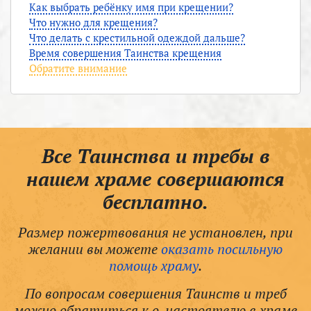
Как выбрать ребёнку имя при крещении?
Что нужно для крещения?
Что делать с крестильной одеждой дальше?
Время совершения Таинства крещения
Обратите внимание
Все Таинства и требы в
нашем храме совершаются
бесплатно.
Размер пожертвования не установлен, при
желании вы можете
оказать посильную
помощь храму
.
По вопросам совершения Таинств и треб
можно обратиться к о. настоятелю в храме