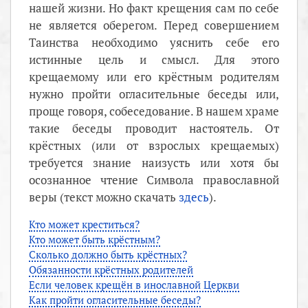
нашей жизни. Но факт крещения сам по себе
не является оберегом. Перед совершением
Таинства необходимо уяснить себе его
истинные цель и смысл. Для этого
крещаемому или его крёстным родителям
нужно пройти огласительные беседы или,
проще говоря, собеседование. В нашем храме
такие беседы проводит настоятель. От
крёстных (или от взрослых крещаемых)
требуется знание наизусть или хотя бы
осознанное чтение Символа православной
веры (текст можно скачать
здесь
).
Кто может креститься?
Кто может быть крёстным?
Сколько должно быть крёстных?
Обязанности крёстных родителей
Если человек крещён в инославной Церкви
Как пройти огласительные беседы?