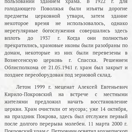
пользовании зданием храма. В 1922 г. для
голодающего Поволжья были изъяты дорогие
предметы церковной утвари, затем здание
некоторое время не использовалось, однако
нерегулярные богослужения совершались здесь
вплоть до 1937 г. Когда они полностью
прекратились, храмовые иконы были разобраны по
домам, некоторые из них были перевезены в
Вознесенскую церковь г. Спасска. Решением
Облисполкома от 21.05.1941 г. храм был закрыт и
позднее переоборудован под зерновой склад.
Летом 1999 г. меценат Алексей Евгеньевич
Кирило-Покровский на встрече с местными
жителями предложил начать восстановление
церкви. Храм очистили от мусора; уже 14 октября,
на праздник Покрова, здесь был отслужен первый
после долгого перерыва молебен. 11 марта 2000 г.
Покровский храм с. Петровичи освятил архиепископ