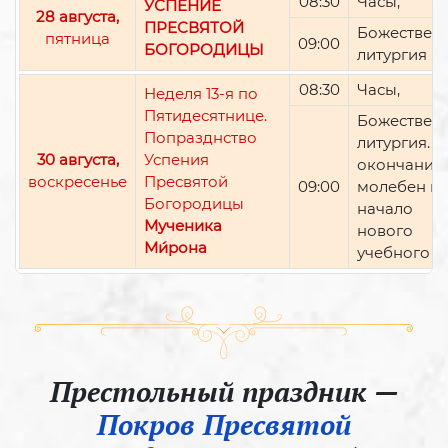
08:30
Часы,
УСПЕНИЕ
28 августа,
ПРЕСВЯТОЙ
Божествен
пятница
09:00
БОГОРОДИЦЫ
литургия
08:30
Часы,
Неделя 13-я по
Пятидесятнице.
Божествен
Попразднство
литургия. П
30 августа,
Успения
окончании 
воскресенье
Пресвятой
09:00
молебен н
Богородицы
начало
Мученика
нового
Ми́рона
учебного г
Престольный праздник —
Покров Пресвятой