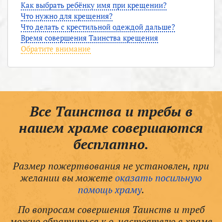
Как выбрать ребёнку имя при крещении?
Что нужно для крещения?
Что делать с крестильной одеждой дальше?
Время совершения Таинства крещения
Обратите внимание
Все Таинства и требы в
нашем храме совершаются
бесплатно.
Размер пожертвования не установлен, при
желании вы можете
оказать посильную
помощь храму
.
По вопросам совершения Таинств и треб
можно обратиться к о. настоятелю в храме