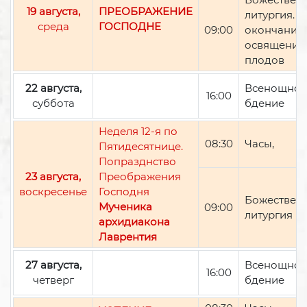
19 августа,
ПРЕОБРАЖЕНИЕ
литургия. П
среда
ГОСПОДНЕ
09:00
окончании 
освящение
плодов
22 августа,
Всенощно
16:00
суббота
бдение
Неделя 12-я по
08:30
Часы,
Пятидесятнице.
Попразднство
23 августа,
Преображения
воскресенье
Господня
Божествен
Мученика
09:00
литургия
архидиакона
Лаврентия
27 августа,
Всенощно
16:00
четверг
бдение