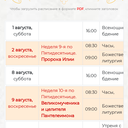
Чтобы загрузить расписание в формате
PDF
, кликните заголовок
1 августа,
Всенощно
16:00
суббота
бдение
08:30
Часы,
Неделя 9-я по
2 августа,
Пятидесятнице.
Божествен
воскресенье
09:00
Пророка Илии
литургия
8 августа,
Всенощно
16:00
суббота
бдение
Неделя 10-я по
08:30
Часы,
Пятидесятнице.
9 августа,
Великомученика
Божествен
воскресенье
09:00
и целителя
литургия
Пантелеимона
Утреня с