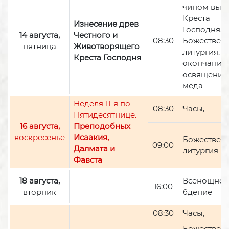
чином вын
Креста
Изнесение древ
Господня,
14 августа,
Честного и
08:30
Божествен
пятница
Животворящего
литургия. П
Креста Господня
окончании 
освящение
меда
Неделя 11-я по
08:30
Часы,
Пятидесятнице.
16 августа,
Преподобных
воскресенье
Исаакия,
Божествен
09:00
Далмата и
литургия
Фавста
18 августа,
Всенощно
16:00
вторник
бдение
08:30
Часы,
Божествен