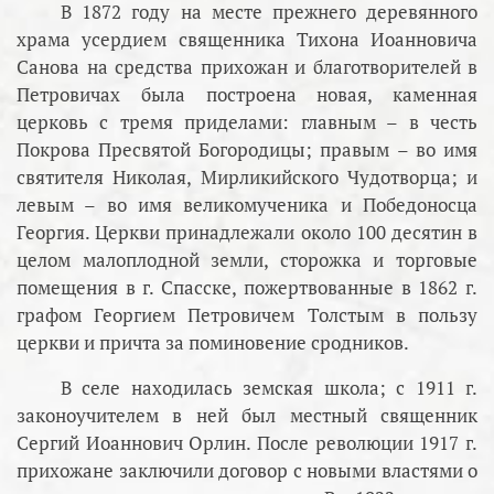
В 1872 году на месте прежнего деревянного
храма усердием священника Тихона Иоанновича
Санова на средства прихожан и благотворителей в
Петровичах была построена новая, каменная
церковь с тремя приделами: главным – в честь
Покрова Пресвятой Богородицы; правым – во имя
святителя Николая, Мирликийского Чудотворца; и
левым – во имя великомученика и Победоносца
Георгия. Церкви принадлежали около 100 десятин в
целом малоплодной земли, сторожка и торговые
помещения в г. Спасске, пожертвованные в 1862 г.
графом Георгием Петровичем Толстым в пользу
церкви и причта за поминовение сродников.
В селе находилась земская школа; с 1911 г.
законоучителем в ней был местный священник
Сергий Иоаннович Орлин. После революции 1917 г.
прихожане заключили договор с новыми властями о