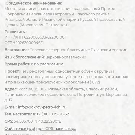
Юридическое наименование:
Местная религиозная организация православный Приход
Покровской церкви села Петровичи Спасского района
Рязанской области Рязанской епархии Русской Православной
Церкви (Московский Патриархат)
Реквизиты:
ИНН/КПП 6220005693/622001001
ОГРН 1026200004621
Благочиние:
Спасское северное благочиние Рязанской епархии
Язык богослужений:
церковнославянский
Время работы:
по
расписанию
Проект:
четырехстолпный односветный объём с крупным
восьмериком под луковичным куполом над центральной частью
и примыкающей трехъярусной колокольней (1872)
Адрес:
Россия, 391082, Рязанская область, Спасский район,
Панинское сельское поселение, село Петровичи, ул. Церковная,
д. 13
E-mail:
info@pokrov-petrovichi.ru
Тел. настоятеля:
+7 (910) 905-60-32
GPS:
54.505700°N 40.225200°E
Файл точек (wpt) для GPS-навигатора