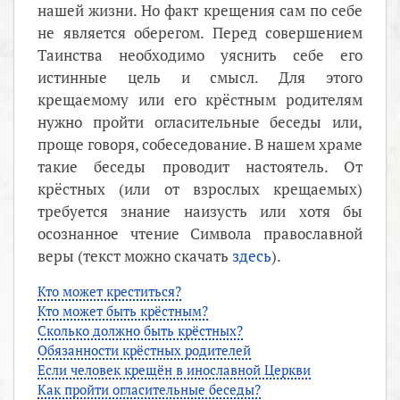
нашей жизни. Но факт крещения сам по себе
не является оберегом. Перед совершением
Таинства необходимо уяснить себе его
истинные цель и смысл. Для этого
крещаемому или его крёстным родителям
нужно пройти огласительные беседы или,
проще говоря, собеседование. В нашем храме
такие беседы проводит настоятель. От
крёстных (или от взрослых крещаемых)
требуется знание наизусть или хотя бы
осознанное чтение Символа православной
веры (текст можно скачать
здесь
).
Кто может креститься?
Кто может быть крёстным?
Сколько должно быть крёстных?
Обязанности крёстных родителей
Если человек крещён в инославной Церкви
Как пройти огласительные беседы?