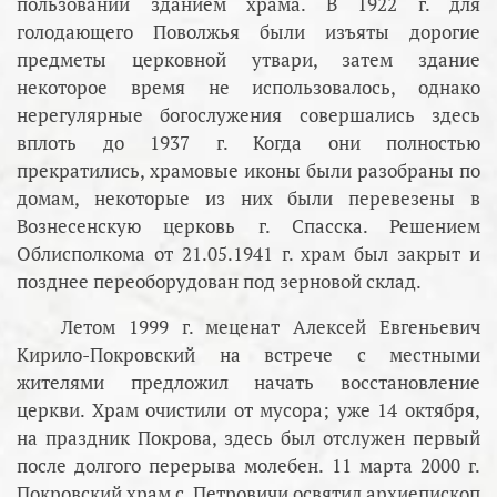
пользовании зданием храма. В 1922 г. для
голодающего Поволжья были изъяты дорогие
предметы церковной утвари, затем здание
некоторое время не использовалось, однако
нерегулярные богослужения совершались здесь
вплоть до 1937 г. Когда они полностью
прекратились, храмовые иконы были разобраны по
домам, некоторые из них были перевезены в
Вознесенскую церковь г. Спасска. Решением
Облисполкома от 21.05.1941 г. храм был закрыт и
позднее переоборудован под зерновой склад.
Летом 1999 г. меценат Алексей Евгеньевич
Кирило-Покровский на встрече с местными
жителями предложил начать восстановление
церкви. Храм очистили от мусора; уже 14 октября,
на праздник Покрова, здесь был отслужен первый
после долгого перерыва молебен. 11 марта 2000 г.
Покровский храм с. Петровичи освятил архиепископ