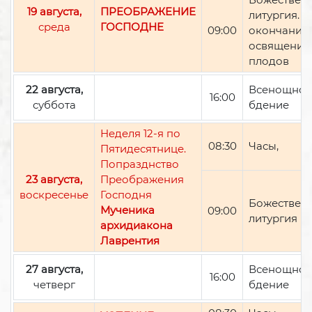
19 августа,
ПРЕОБРАЖЕНИЕ
литургия. П
среда
ГОСПОДНЕ
09:00
окончании 
освящение
плодов
22 августа,
Всенощно
16:00
суббота
бдение
Неделя 12-я по
08:30
Часы,
Пятидесятнице.
Попразднство
23 августа,
Преображения
воскресенье
Господня
Божествен
Мученика
09:00
литургия
архидиакона
Лаврентия
27 августа,
Всенощно
16:00
четверг
бдение