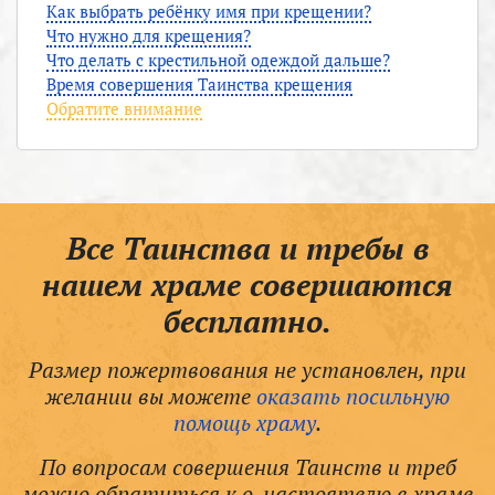
Как выбрать ребёнку имя при крещении?
Что нужно для крещения?
Что делать с крестильной одеждой дальше?
Время совершения Таинства крещения
Обратите внимание
Все Таинства и требы в
нашем храме совершаются
бесплатно.
Размер пожертвования не установлен, при
желании вы можете
оказать посильную
помощь храму
.
По вопросам совершения Таинств и треб
можно обратиться к о. настоятелю в храме