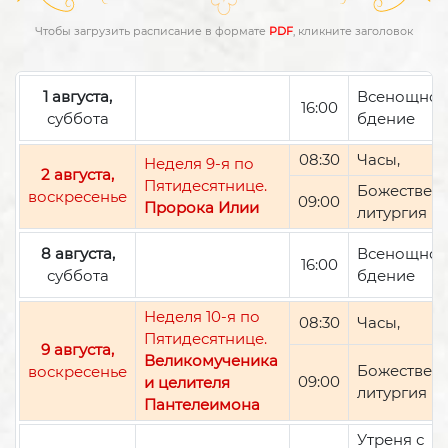
Чтобы загрузить расписание в формате
PDF
, кликните заголовок
1 августа,
Всенощно
16:00
суббота
бдение
08:30
Часы,
Неделя 9-я по
2 августа,
Пятидесятнице.
Божествен
воскресенье
09:00
Пророка Илии
литургия
8 августа,
Всенощно
16:00
суббота
бдение
Неделя 10-я по
08:30
Часы,
Пятидесятнице.
9 августа,
Великомученика
Божествен
воскресенье
09:00
и целителя
литургия
Пантелеимона
Утреня с