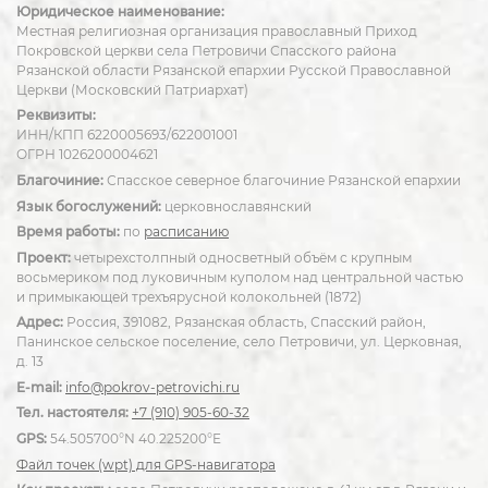
Юридическое наименование:
Местная религиозная организация православный Приход
Покровской церкви села Петровичи Спасского района
Рязанской области Рязанской епархии Русской Православной
Церкви (Московский Патриархат)
Реквизиты:
ИНН/КПП 6220005693/622001001
ОГРН 1026200004621
Благочиние:
Спасское северное благочиние Рязанской епархии
Язык богослужений:
церковнославянский
Время работы:
по
расписанию
Проект:
четырехстолпный односветный объём с крупным
восьмериком под луковичным куполом над центральной частью
и примыкающей трехъярусной колокольней (1872)
Адрес:
Россия, 391082, Рязанская область, Спасский район,
Панинское сельское поселение, село Петровичи, ул. Церковная,
д. 13
E-mail:
info@pokrov-petrovichi.ru
Тел. настоятеля:
+7 (910) 905-60-32
GPS:
54.505700°N 40.225200°E
Файл точек (wpt) для GPS-навигатора