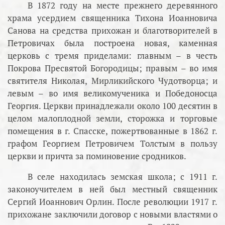
В 1872 году на месте прежнего деревянного
храма усердием священника Тихона Иоанновича
Санова на средства прихожан и благотворителей в
Петровичах была построена новая, каменная
церковь с тремя приделами: главным – в честь
Покрова Пресвятой Богородицы; правым – во имя
святителя Николая, Мирликийского Чудотворца; и
левым – во имя великомученика и Победоносца
Георгия. Церкви принадлежали около 100 десятин в
целом малоплодной земли, сторожка и торговые
помещения в г. Спасске, пожертвованные в 1862 г.
графом Георгием Петровичем Толстым в пользу
церкви и причта за поминовение сродников.
В селе находилась земская школа; с 1911 г.
законоучителем в ней был местный священник
Сергий Иоаннович Орлин. После революции 1917 г.
прихожане заключили договор с новыми властями о