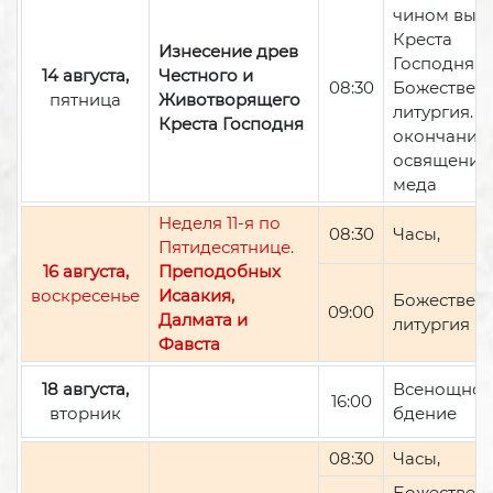
чином вын
Креста
Изнесение древ
Господня,
14 августа,
Честного и
08:30
Божествен
пятница
Животворящего
литургия. П
Креста Господня
окончании 
освящение
меда
Неделя 11-я по
08:30
Часы,
Пятидесятнице.
16 августа,
Преподобных
воскресенье
Исаакия,
Божествен
09:00
Далмата и
литургия
Фавста
18 августа,
Всенощно
16:00
вторник
бдение
08:30
Часы,
Божествен