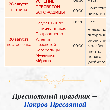
08:30
Часы,
УСПЕНИЕ
28 августа,
ПРЕСВЯТОЙ
Божествен
пятница
09:00
БОГОРОДИЦЫ
литургия
08:30
Часы,
Неделя 13-я по
Пятидесятнице.
Божествен
Попразднство
литургия. П
30 августа,
Успения
окончании 
воскресенье
Пресвятой
09:00
молебен н
Богородицы
начало
Мученика
нового
Ми́рона
учебного г
Престольный праздник —
Покров Пресвятой