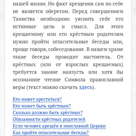
нашей жизни. Но факт крещения сам по себе
не является оберегом. Перед совершением
Таинства необходимо уяснить себе его
истинные цель и смысл. Для этого
крещаемому или его крёстным родителям
нужно пройти огласительные беседы или,
проще говоря, собеседование. В нашем храме
такие беседы проводит настоятель. От
крёстных (или от взрослых крещаемых)
требуется знание наизусть или хотя бы
осознанное чтение Символа православной
веры (текст можно скачать
здесь
).
Кто может креститься?
Кто может быть крёстным?
Сколько должно быть крёстных?
Обязанности крёстных родителей
Если человек крещён в инославной Церкви
Как пройти огласительные беседы?