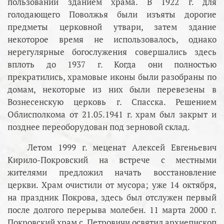
пользовании зданием храма. В 1922 г. для
голодающего Поволжья были изъяты дорогие
предметы церковной утвари, затем здание
некоторое время не использовалось, однако
нерегулярные богослужения совершались здесь
вплоть до 1937 г. Когда они полностью
прекратились, храмовые иконы были разобраны по
домам, некоторые из них были перевезены в
Вознесенскую церковь г. Спасска. Решением
Облисполкома от 21.05.1941 г. храм был закрыт и
позднее переоборудован под зерновой склад.
Летом 1999 г. меценат Алексей Евгеньевич
Кирило-Покровский на встрече с местными
жителями предложил начать восстановление
церкви. Храм очистили от мусора; уже 14 октября,
на праздник Покрова, здесь был отслужен первый
после долгого перерыва молебен. 11 марта 2000 г.
Покровский храм с. Петровичи освятил архиепископ