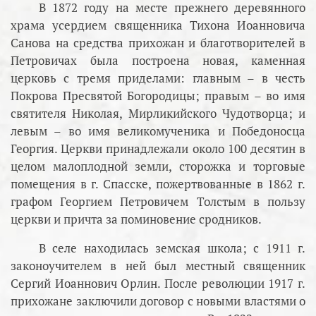
В 1872 году на месте прежнего деревянного
храма усердием священника Тихона Иоанновича
Санова на средства прихожан и благотворителей в
Петровичах была построена новая, каменная
церковь с тремя приделами: главным – в честь
Покрова Пресвятой Богородицы; правым – во имя
святителя Николая, Мирликийского Чудотворца; и
левым – во имя великомученика и Победоносца
Георгия. Церкви принадлежали около 100 десятин в
целом малоплодной земли, сторожка и торговые
помещения в г. Спасске, пожертвованные в 1862 г.
графом Георгием Петровичем Толстым в пользу
церкви и причта за поминовение сродников.
В селе находилась земская школа; с 1911 г.
законоучителем в ней был местный священник
Сергий Иоаннович Орлин. После революции 1917 г.
прихожане заключили договор с новыми властями о