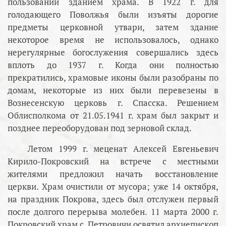
пользовании зданием храма. В 1922 г. для
голодающего Поволжья были изъяты дорогие
предметы церковной утвари, затем здание
некоторое время не использовалось, однако
нерегулярные богослужения совершались здесь
вплоть до 1937 г. Когда они полностью
прекратились, храмовые иконы были разобраны по
домам, некоторые из них были перевезены в
Вознесенскую церковь г. Спасска. Решением
Облисполкома от 21.05.1941 г. храм был закрыт и
позднее переоборудован под зерновой склад.
Летом 1999 г. меценат Алексей Евгеньевич
Кирило-Покровский на встрече с местными
жителями предложил начать восстановление
церкви. Храм очистили от мусора; уже 14 октября,
на праздник Покрова, здесь был отслужен первый
после долгого перерыва молебен. 11 марта 2000 г.
Покровский храм с. Петровичи освятил архиепископ