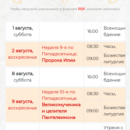
Чтобы загрузить расписание в формате
PDF
, кликните заголовок
1 августа,
Всенощно
16:00
суббота
бдение
08:30
Часы,
Неделя 9-я по
2 августа,
Пятидесятнице.
Божествен
воскресенье
09:00
Пророка Илии
литургия
8 августа,
Всенощно
16:00
суббота
бдение
Неделя 10-я по
08:30
Часы,
Пятидесятнице.
9 августа,
Великомученика
Божествен
воскресенье
09:00
и целителя
литургия
Пантелеимона
Утреня с