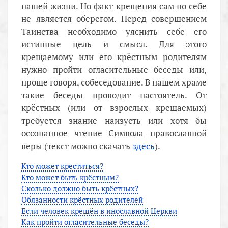
нашей жизни. Но факт крещения сам по себе
не является оберегом. Перед совершением
Таинства необходимо уяснить себе его
истинные цель и смысл. Для этого
крещаемому или его крёстным родителям
нужно пройти огласительные беседы или,
проще говоря, собеседование. В нашем храме
такие беседы проводит настоятель. От
крёстных (или от взрослых крещаемых)
требуется знание наизусть или хотя бы
осознанное чтение Символа православной
веры (текст можно скачать
здесь
).
Кто может креститься?
Кто может быть крёстным?
Сколько должно быть крёстных?
Обязанности крёстных родителей
Если человек крещён в инославной Церкви
Как пройти огласительные беседы?