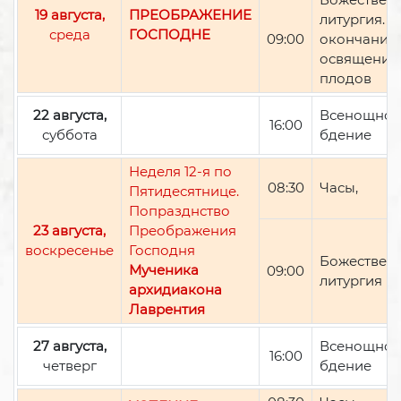
19 августа,
ПРЕОБРАЖЕНИЕ
литургия. П
среда
ГОСПОДНЕ
09:00
окончании 
освящение
плодов
22 августа,
Всенощно
16:00
суббота
бдение
Неделя 12-я по
08:30
Часы,
Пятидесятнице.
Попразднство
23 августа,
Преображения
воскресенье
Господня
Божествен
Мученика
09:00
литургия
архидиакона
Лаврентия
27 августа,
Всенощно
16:00
четверг
бдение