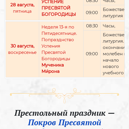
08:30
Часы,
УСПЕНИЕ
28 августа,
ПРЕСВЯТОЙ
Божествен
пятница
09:00
БОГОРОДИЦЫ
литургия
08:30
Часы,
Неделя 13-я по
Пятидесятнице.
Божествен
Попразднство
литургия. П
30 августа,
Успения
окончании 
воскресенье
Пресвятой
09:00
молебен н
Богородицы
начало
Мученика
нового
Ми́рона
учебного г
Престольный праздник —
Покров Пресвятой