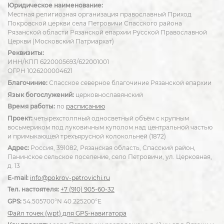
Юридическое наименование:
Местная религиозная организация православный Приход
Покровской церкви села Петровичи Спасского района
Рязанской области Рязанской епархии Русской Православной
Церкви (Московский Патриархат)
Реквизиты:
ИНН/КПП 6220005693/622001001
ОГРН 1026200004621
Благочиние:
Спасское северное благочиние Рязанской епархии
Язык богослужений:
церковнославянский
Время работы:
по
расписанию
Проект:
четырехстолпный односветный объём с крупным
восьмериком под луковичным куполом над центральной частью
и примыкающей трехъярусной колокольней (1872)
Адрес:
Россия, 391082, Рязанская область, Спасский район,
Панинское сельское поселение, село Петровичи, ул. Церковная,
д. 13
E-mail:
info@pokrov-petrovichi.ru
Тел. настоятеля:
+7 (910) 905-60-32
GPS:
54.505700°N 40.225200°E
Файл точек (wpt) для GPS-навигатора