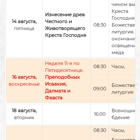
чином вын
Креста
Изнесение древ
Господня,
14 августа,
Честного и
08:30
Божествен
пятница
Животворящего
литургия. П
Креста Господня
окончании 
освящение
меда
Неделя 11-я по
08:30
Часы,
Пятидесятнице.
16 августа,
Преподобных
воскресенье
Исаакия,
Божествен
09:00
Далмата и
литургия
Фавста
18 августа,
Всенощно
16:00
вторник
бдение
08:30
Часы,
Божествен