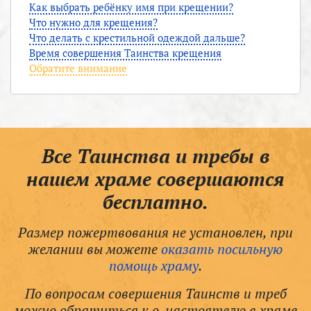
Как выбрать ребёнку имя при крещении?
Что нужно для крещения?
Что делать с крестильной одеждой дальше?
Время совершения Таинства крещения
Обратите внимание
Все Таинства и требы в
нашем храме совершаются
бесплатно.
Размер пожертвования не установлен, при
желании вы можете
оказать посильную
помощь храму
.
По вопросам совершения Таинств и треб
можно обратиться к о. настоятелю в храме