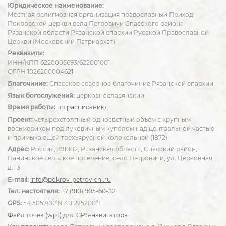
Юридическое наименование:
Местная религиозная организация православный Приход
Покровской церкви села Петровичи Спасского района
Рязанской области Рязанской епархии Русской Православной
Церкви (Московский Патриархат)
Реквизиты:
ИНН/КПП 6220005693/622001001
ОГРН 1026200004621
Благочиние:
Спасское северное благочиние Рязанской епархии
Язык богослужений:
церковнославянский
Время работы:
по
расписанию
Проект:
четырехстолпный односветный объём с крупным
восьмериком под луковичным куполом над центральной частью
и примыкающей трехъярусной колокольней (1872)
Адрес:
Россия, 391082, Рязанская область, Спасский район,
Панинское сельское поселение, село Петровичи, ул. Церковная,
д. 13
E-mail:
info@pokrov-petrovichi.ru
Тел. настоятеля:
+7 (910) 905-60-32
GPS:
54.505700°N 40.225200°E
Файл точек (wpt) для GPS-навигатора