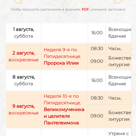
Чтобы загрузить расписание в формате
PDF
, кликните заголовок
1 августа,
Всенощно
16:00
суббота
бдение
08:30
Часы,
Неделя 9-я по
2 августа,
Пятидесятнице.
Божествен
воскресенье
09:00
Пророка Илии
литургия
8 августа,
Всенощно
16:00
суббота
бдение
Неделя 10-я по
08:30
Часы,
Пятидесятнице.
9 августа,
Великомученика
Божествен
воскресенье
09:00
и целителя
литургия
Пантелеимона
Утреня с