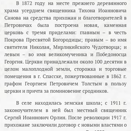
В 1872 году на месте прежнего деревянного
храма усердием священника Тихона Иоанновича
Санова на средства прихожан и благотворителей в
Петровичах была построена новая, каменная
церковь с тремя приделами: главным – в честь
Покрова Пресвятой Богородицы; правым – во имя
святителя Николая, Мирликийского Чудотворца; и
левым – во имя великомученика и Победоносца
Георгия. Церкви принадлежали около 100 десятин в
целом малоплодной земли, сторожка и торговые
помещения в г. Спасске, пожертвованные в 1862 г.
графом Георгием Петровичем Толстым в пользу
церкви и причта за поминовение сродников.
В селе находилась земская школа; с 1911 г.
законоучителем в ней был местный священник
Сергий Иоаннович Орлин. После революции 1917 г.
прихожане заключили договор с новыми властями о