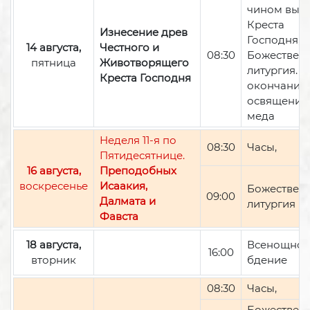
чином вын
Креста
Изнесение древ
Господня,
14 августа,
Честного и
08:30
Божествен
пятница
Животворящего
литургия. П
Креста Господня
окончании 
освящение
меда
Неделя 11-я по
08:30
Часы,
Пятидесятнице.
16 августа,
Преподобных
воскресенье
Исаакия,
Божествен
09:00
Далмата и
литургия
Фавста
18 августа,
Всенощно
16:00
вторник
бдение
08:30
Часы,
Божествен