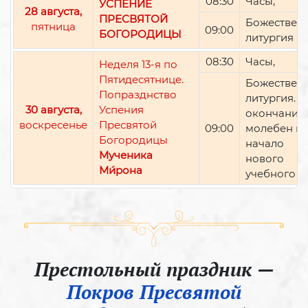
08:30
Часы,
УСПЕНИЕ
28 августа,
ПРЕСВЯТОЙ
Божествен
пятница
09:00
БОГОРОДИЦЫ
литургия
08:30
Часы,
Неделя 13-я по
Пятидесятнице.
Божествен
Попразднство
литургия. П
30 августа,
Успения
окончании 
воскресенье
Пресвятой
09:00
молебен н
Богородицы
начало
Мученика
нового
Ми́рона
учебного г
Престольный праздник —
Покров Пресвятой