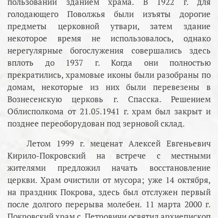
пользовании зданием храма. В 1922 г. для
голодающего Поволжья были изъяты дорогие
предметы церковной утвари, затем здание
некоторое время не использовалось, однако
нерегулярные богослужения совершались здесь
вплоть до 1937 г. Когда они полностью
прекратились, храмовые иконы были разобраны по
домам, некоторые из них были перевезены в
Вознесенскую церковь г. Спасска. Решением
Облисполкома от 21.05.1941 г. храм был закрыт и
позднее переоборудован под зерновой склад.
Летом 1999 г. меценат Алексей Евгеньевич
Кирило-Покровский на встрече с местными
жителями предложил начать восстановление
церкви. Храм очистили от мусора; уже 14 октября,
на праздник Покрова, здесь был отслужен первый
после долгого перерыва молебен. 11 марта 2000 г.
Покровский храм с. Петровичи освятил архиепископ