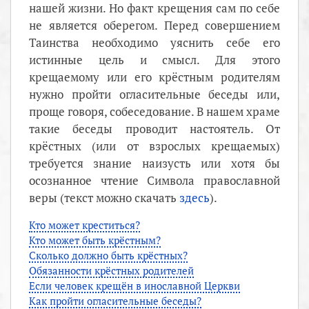
нашей жизни. Но факт крещения сам по себе
не является оберегом. Перед совершением
Таинства необходимо уяснить себе его
истинные цель и смысл. Для этого
крещаемому или его крёстным родителям
нужно пройти огласительные беседы или,
проще говоря, собеседование. В нашем храме
такие беседы проводит настоятель. От
крёстных (или от взрослых крещаемых)
требуется знание наизусть или хотя бы
осознанное чтение Символа православной
веры (текст можно скачать
здесь
).
Кто может креститься?
Кто может быть крёстным?
Сколько должно быть крёстных?
Обязанности крёстных родителей
Если человек крещён в инославной Церкви
Как пройти огласительные беседы?