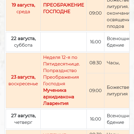
19 августа,
ПРЕОБРАЖЕНИЕ
литургия. П
среда
ГОСПОДНЕ
09:00
окончании 
освящение
плодов
22 августа,
Всенощно
16:00
суббота
бдение
Неделя 12-я по
08:30
Часы,
Пятидесятнице.
Попразднство
23 августа,
Преображения
воскресенье
Господня
Божествен
Мученика
09:00
литургия
архидиакона
Лаврентия
27 августа,
Всенощно
16:00
четверг
бдение