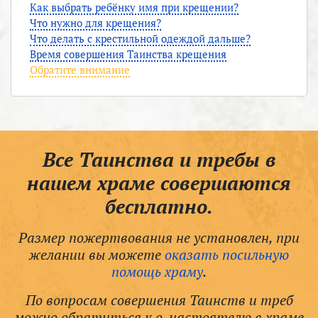
Как выбрать ребёнку имя при крещении?
Что нужно для крещения?
Что делать с крестильной одеждой дальше?
Время совершения Таинства крещения
Обратите внимание
Все Таинства и требы в
нашем храме совершаются
бесплатно.
Размер пожертвования не установлен, при
желании вы можете
оказать посильную
помощь храму
.
По вопросам совершения Таинств и треб
можно обратиться к о. настоятелю в храме