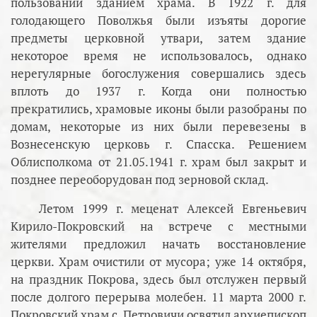
пользовании зданием храма. В 1922 г. для
голодающего Поволжья были изъяты дорогие
предметы церковной утвари, затем здание
некоторое время не использовалось, однако
нерегулярные богослужения совершались здесь
вплоть до 1937 г. Когда они полностью
прекратились, храмовые иконы были разобраны по
домам, некоторые из них были перевезены в
Вознесенскую церковь г. Спасска. Решением
Облисполкома от 21.05.1941 г. храм был закрыт и
позднее переоборудован под зерновой склад.
Летом 1999 г. меценат Алексей Евгеньевич
Кирило-Покровский на встрече с местными
жителями предложил начать восстановление
церкви. Храм очистили от мусора; уже 14 октября,
на праздник Покрова, здесь был отслужен первый
после долгого перерыва молебен. 11 марта 2000 г.
Покровский храм с. Петровичи освятил архиепископ