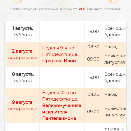
Чтобы загрузить расписание в формате
PDF
, кликните заголовок
1 августа,
Всенощно
16:00
суббота
бдение
08:30
Часы,
Неделя 9-я по
2 августа,
Пятидесятнице.
Божествен
воскресенье
09:00
Пророка Илии
литургия
8 августа,
Всенощно
16:00
суббота
бдение
Неделя 10-я по
08:30
Часы,
Пятидесятнице.
9 августа,
Великомученика
Божествен
воскресенье
09:00
и целителя
литургия
Пантелеимона
Утреня с