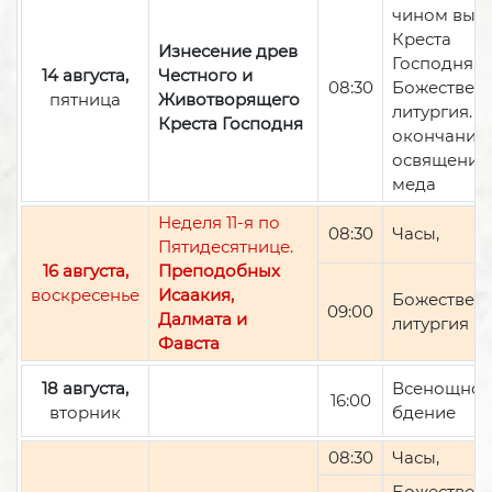
чином вын
Креста
Изнесение древ
Господня,
14 августа,
Честного и
08:30
Божествен
пятница
Животворящего
литургия. П
Креста Господня
окончании 
освящение
меда
Неделя 11-я по
08:30
Часы,
Пятидесятнице.
16 августа,
Преподобных
воскресенье
Исаакия,
Божествен
09:00
Далмата и
литургия
Фавста
18 августа,
Всенощно
16:00
вторник
бдение
08:30
Часы,
Божествен