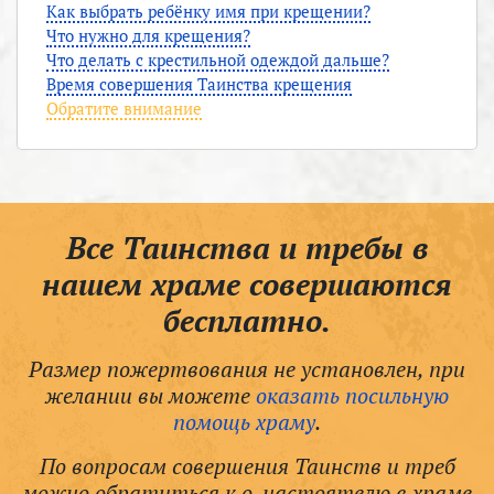
Как выбрать ребёнку имя при крещении?
Что нужно для крещения?
Что делать с крестильной одеждой дальше?
Время совершения Таинства крещения
Обратите внимание
Все Таинства и требы в
нашем храме совершаются
бесплатно.
Размер пожертвования не установлен, при
желании вы можете
оказать посильную
помощь храму
.
По вопросам совершения Таинств и треб
можно обратиться к о. настоятелю в храме