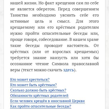
нашей жизни. Но факт крещения сам по себе
не является оберегом. Перед совершением
Таинства необходимо уяснить себе его
истинные цель и смысл. Для этого
крещаемому или его крёстным родителям
нужно пройти огласительные беседы или,
проще говоря, собеседование. В нашем храме
такие беседы проводит настоятель. От
крёстных (или от взрослых крещаемых)
требуется знание наизусть или хотя бы
осознанное чтение Символа православной
веры (текст можно скачать
здесь
).
Кто может креститься?
Кто может быть крёстным?
Сколько должно быть крёстных?
Обязанности крёстных родителей
Если человек крещён в инославной Церкви
Как пройти огласительные беседы?