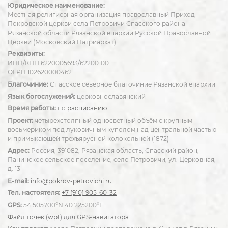
Юридическое наименование:
Местная религиозная организация православный Приход
Покровской церкви села Петровичи Спасского района
Рязанской области Рязанской епархии Русской Православной
Церкви (Московский Патриархат)
Реквизиты:
ИНН/КПП 6220005693/622001001
ОГРН 1026200004621
Благочиние:
Спасское северное благочиние Рязанской епархии
Язык богослужений:
церковнославянский
Время работы:
по
расписанию
Проект:
четырехстолпный односветный объём с крупным
восьмериком под луковичным куполом над центральной частью
и примыкающей трехъярусной колокольней (1872)
Адрес:
Россия, 391082, Рязанская область, Спасский район,
Панинское сельское поселение, село Петровичи, ул. Церковная,
д. 13
E-mail:
info@pokrov-petrovichi.ru
Тел. настоятеля:
+7 (910) 905-60-32
GPS:
54.505700°N 40.225200°E
Файл точек (wpt) для GPS-навигатора