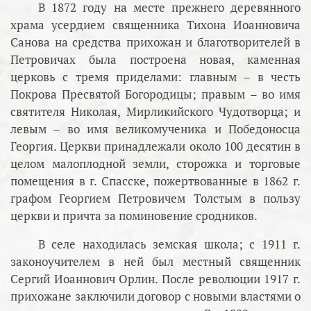
В 1872 году на месте прежнего деревянного
храма усердием священника Тихона Иоанновича
Санова на средства прихожан и благотворителей в
Петровичах была построена новая, каменная
церковь с тремя приделами: главным – в честь
Покрова Пресвятой Богородицы; правым – во имя
святителя Николая, Мирликийского Чудотворца; и
левым – во имя великомученика и Победоносца
Георгия. Церкви принадлежали около 100 десятин в
целом малоплодной земли, сторожка и торговые
помещения в г. Спасске, пожертвованные в 1862 г.
графом Георгием Петровичем Толстым в пользу
церкви и причта за поминовение сродников.
В селе находилась земская школа; с 1911 г.
законоучителем в ней был местный священник
Сергий Иоаннович Орлин. После революции 1917 г.
прихожане заключили договор с новыми властями о