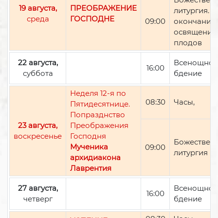
19 августа,
ПРЕОБРАЖЕНИЕ
литургия. П
среда
ГОСПОДНЕ
09:00
окончании 
освящение
плодов
22 августа,
Всенощно
16:00
суббота
бдение
Неделя 12-я по
08:30
Часы,
Пятидесятнице.
Попразднство
23 августа,
Преображения
воскресенье
Господня
Божествен
Мученика
09:00
литургия
архидиакона
Лаврентия
27 августа,
Всенощно
16:00
четверг
бдение