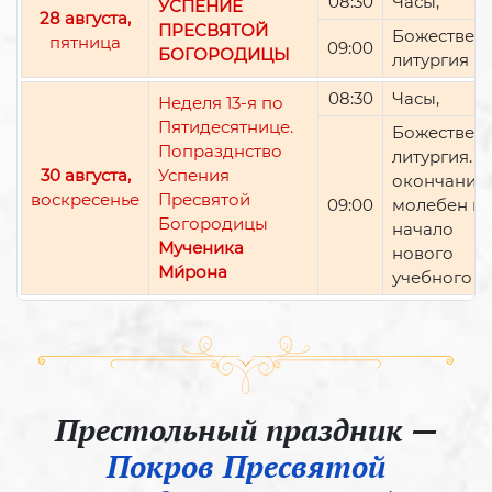
08:30
Часы,
УСПЕНИЕ
28 августа,
ПРЕСВЯТОЙ
Божествен
пятница
09:00
БОГОРОДИЦЫ
литургия
08:30
Часы,
Неделя 13-я по
Пятидесятнице.
Божествен
Попразднство
литургия. П
30 августа,
Успения
окончании 
воскресенье
Пресвятой
09:00
молебен н
Богородицы
начало
Мученика
нового
Ми́рона
учебного г
Престольный праздник —
Покров Пресвятой