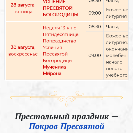
08:30
Часы,
УСПЕНИЕ
28 августа,
ПРЕСВЯТОЙ
Божествен
пятница
09:00
БОГОРОДИЦЫ
литургия
08:30
Часы,
Неделя 13-я по
Пятидесятнице.
Божествен
Попразднство
литургия. П
30 августа,
Успения
окончании 
воскресенье
Пресвятой
09:00
молебен н
Богородицы
начало
Мученика
нового
Ми́рона
учебного г
Престольный праздник —
Покров Пресвятой