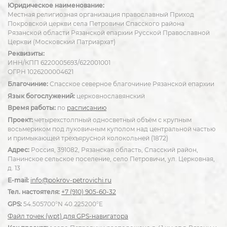
Юридическое наименование:
Местная религиозная организация православный Приход
Покровской церкви села Петровичи Спасского района
Рязанской области Рязанской епархии Русской Православной
Церкви (Московский Патриархат)
Реквизиты:
ИНН/КПП 6220005693/622001001
ОГРН 1026200004621
Благочиние:
Спасское северное благочиние Рязанской епархии
Язык богослужений:
церковнославянский
Время работы:
по
расписанию
Проект:
четырехстолпный односветный объём с крупным
восьмериком под луковичным куполом над центральной частью
и примыкающей трехъярусной колокольней (1872)
Адрес:
Россия, 391082, Рязанская область, Спасский район,
Панинское сельское поселение, село Петровичи, ул. Церковная,
д. 13
E-mail:
info@pokrov-petrovichi.ru
Тел. настоятеля:
+7 (910) 905-60-32
GPS:
54.505700°N 40.225200°E
Файл точек (wpt) для GPS-навигатора