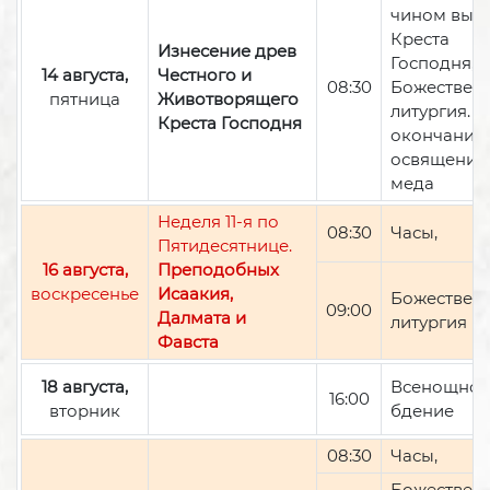
чином вын
Креста
Изнесение древ
Господня,
14 августа,
Честного и
08:30
Божествен
пятница
Животворящего
литургия. П
Креста Господня
окончании 
освящение
меда
Неделя 11-я по
08:30
Часы,
Пятидесятнице.
16 августа,
Преподобных
воскресенье
Исаакия,
Божествен
09:00
Далмата и
литургия
Фавста
18 августа,
Всенощно
16:00
вторник
бдение
08:30
Часы,
Божествен