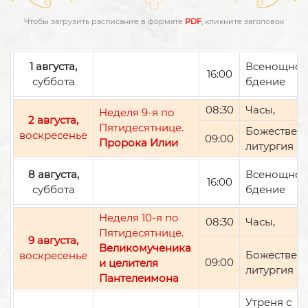
Чтобы загрузить расписание в формате
PDF
, кликните заголовок
1 августа,
Всенощно
16:00
суббота
бдение
08:30
Часы,
Неделя 9-я по
2 августа,
Пятидесятнице.
Божествен
воскресенье
09:00
Пророка Илии
литургия
8 августа,
Всенощно
16:00
суббота
бдение
Неделя 10-я по
08:30
Часы,
Пятидесятнице.
9 августа,
Великомученика
Божествен
воскресенье
09:00
и целителя
литургия
Пантелеимона
Утреня с