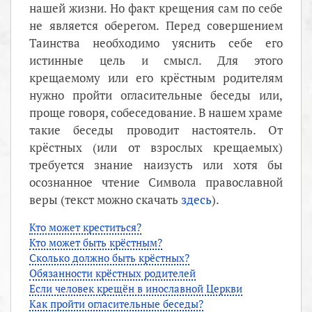
нашей жизни. Но факт крещения сам по себе
не является оберегом. Перед совершением
Таинства необходимо уяснить себе его
истинные цель и смысл. Для этого
крещаемому или его крёстным родителям
нужно пройти огласительные беседы или,
проще говоря, собеседование. В нашем храме
такие беседы проводит настоятель. От
крёстных (или от взрослых крещаемых)
требуется знание наизусть или хотя бы
осознанное чтение Символа православной
веры (текст можно скачать
здесь
).
Кто может креститься?
Кто может быть крёстным?
Сколько должно быть крёстных?
Обязанности крёстных родителей
Если человек крещён в инославной Церкви
Как пройти огласительные беседы?