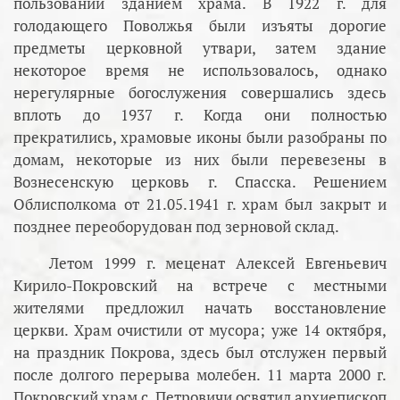
пользовании зданием храма. В 1922 г. для
голодающего Поволжья были изъяты дорогие
предметы церковной утвари, затем здание
некоторое время не использовалось, однако
нерегулярные богослужения совершались здесь
вплоть до 1937 г. Когда они полностью
прекратились, храмовые иконы были разобраны по
домам, некоторые из них были перевезены в
Вознесенскую церковь г. Спасска. Решением
Облисполкома от 21.05.1941 г. храм был закрыт и
позднее переоборудован под зерновой склад.
Летом 1999 г. меценат Алексей Евгеньевич
Кирило-Покровский на встрече с местными
жителями предложил начать восстановление
церкви. Храм очистили от мусора; уже 14 октября,
на праздник Покрова, здесь был отслужен первый
после долгого перерыва молебен. 11 марта 2000 г.
Покровский храм с. Петровичи освятил архиепископ