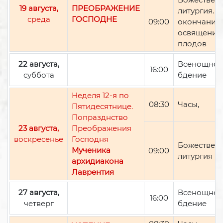
19 августа,
ПРЕОБРАЖЕНИЕ
литургия. П
среда
ГОСПОДНЕ
09:00
окончании 
освящение
плодов
22 августа,
Всенощно
16:00
суббота
бдение
Неделя 12-я по
08:30
Часы,
Пятидесятнице.
Попразднство
23 августа,
Преображения
воскресенье
Господня
Божествен
Мученика
09:00
литургия
архидиакона
Лаврентия
27 августа,
Всенощно
16:00
четверг
бдение