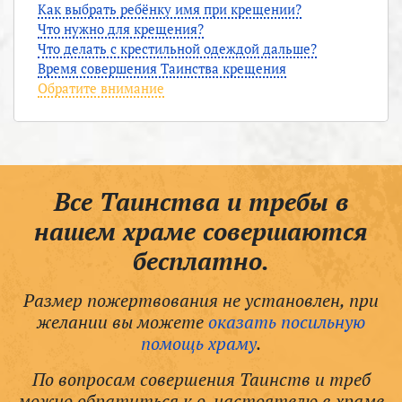
Как выбрать ребёнку имя при крещении?
Что нужно для крещения?
Что делать с крестильной одеждой дальше?
Время совершения Таинства крещения
Обратите внимание
Все Таинства и требы в
нашем храме совершаются
бесплатно.
Размер пожертвования не установлен, при
желании вы можете
оказать посильную
помощь храму
.
По вопросам совершения Таинств и треб
можно обратиться к о. настоятелю в храме