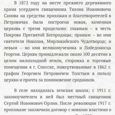
В 1872 году на месте прежнего деревянного
храма усердием священника Тихона Иоанновича
Санова на средства прихожан и благотворителей в
Петровичах была построена новая, каменная
церковь с тремя приделами: главным – в честь
Покрова Пресвятой Богородицы; правым – во имя
святителя Николая, Мирликийского Чудотворца; и
левым – во имя великомученика и Победоносца
Георгия. Церкви принадлежали около 100 десятин в
целом малоплодной земли, сторожка и торговые
помещения в г. Спасске, пожертвованные в 1862 г.
графом Георгием Петровичем Толстым в пользу
церкви и причта за поминовение сродников.
В селе находилась земская школа; с 1911 г.
законоучителем в ней был местный священник
Сергий Иоаннович Орлин. После революции 1917 г.
прихожане заключили договор с новыми властями о