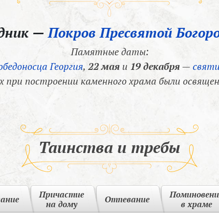
здник —
Покров Пресвятой Богор
Памятные даты:
обедоносца Георгия
,
22 мая
и
19 декабря
—
святи
х при построении каменного храма были освящен
Таинства и требы
Причастие
Поминовени
вание
Отпевание
на дому
в храме