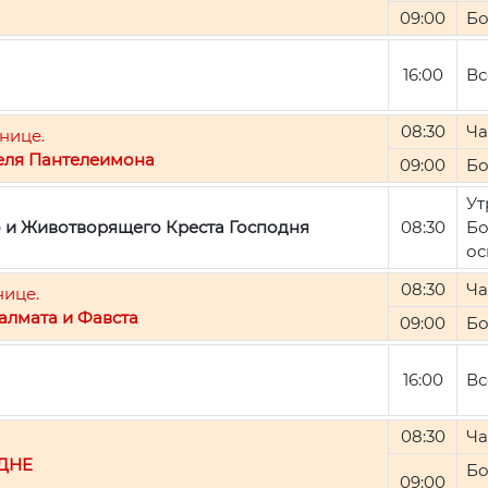
09:00
Бо
16:00
Вс
08:30
Ча
нице.
еля Пантелеимона
09:00
Бо
Ут
о и Животворящего Креста Господня
08:30
Бо
ос
08:30
Ча
нице.
алмата и Фавста
09:00
Бо
16:00
Вс
08:30
Ча
ДНЕ
Бо
09:00