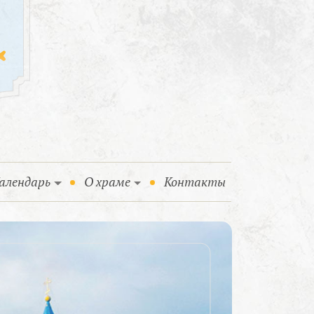
алендарь
О храме
Контакты