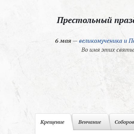
Престольный пра
6 мая
—
великомученика и П
Во имя этих святы
Крещение
Венчание
Соборо