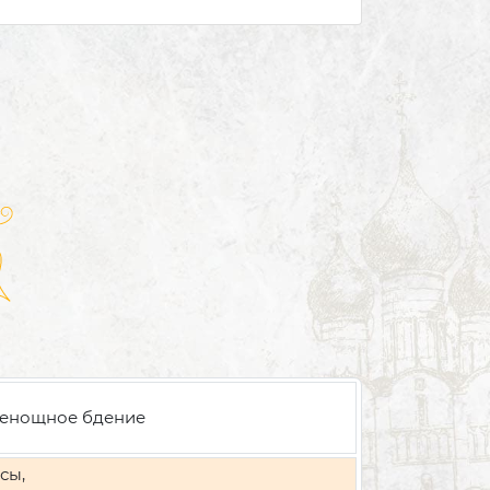
енощное бдение
сы,