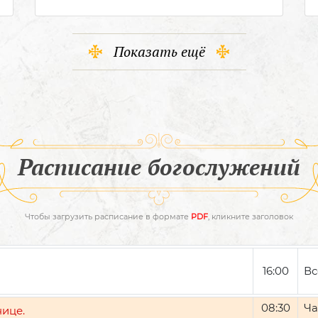
Показать ещё
Расписание богослужений
Чтобы загрузить расписание в формате
PDF
, кликните заголовок
16:00
Вс
08:30
Ча
нице.