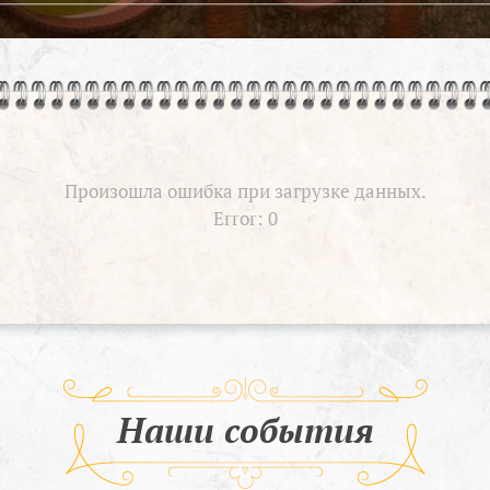
Произошла ошибка при загрузке данных.
Error: 0
Наши события