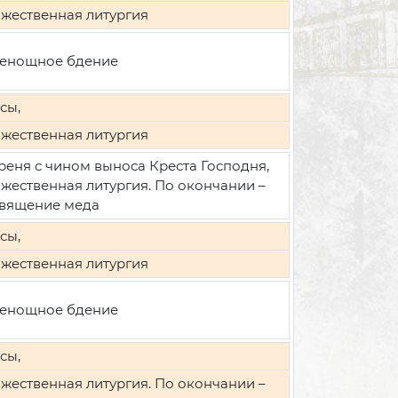
жественная литургия
енощное бдение
сы,
жественная литургия
реня с чином выноса Креста Господня,
жественная литургия. По окончании –
вящение меда
сы,
жественная литургия
енощное бдение
сы,
жественная литургия. По окончании –