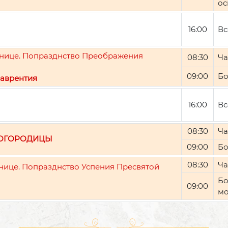
ос
16:00
Вс
ятнице. Попразднство Преображения
08:30
Ча
09:00
Бо
аврентия
16:00
Вс
08:30
Ча
БОГОРОДИЦЫ
09:00
Бо
08:30
Ча
тнице. Попразднство Успения Пресвятой
Бо
09:00
мо