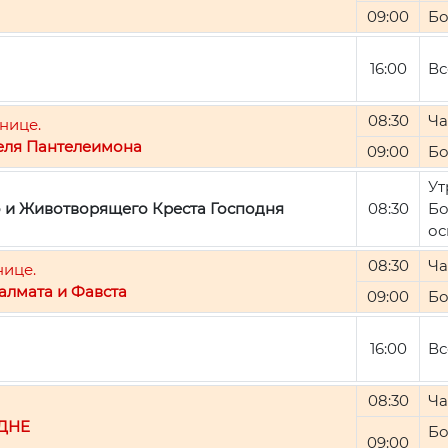
09:00
Бо
16:00
Вс
08:30
Ча
нице.
еля Пантелеимона
09:00
Бо
Ут
о и Животворящего Креста Господня
08:30
Бо
ос
08:30
Ча
нице.
алмата и Фавста
09:00
Бо
16:00
Вс
08:30
Ча
ДНЕ
Бо
09:00