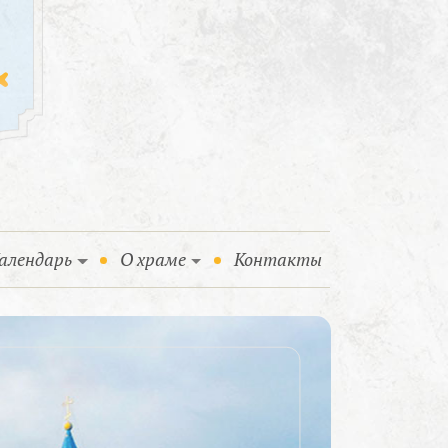
алендарь
О храме
Контакты