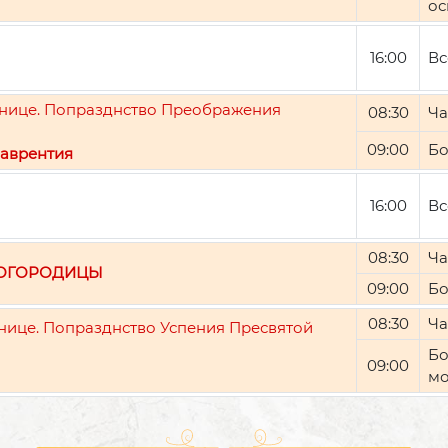
ос
16:00
Вс
ятнице. Попразднство Преображения
08:30
Ча
09:00
Бо
аврентия
16:00
Вс
08:30
Ча
БОГОРОДИЦЫ
09:00
Бо
08:30
Ча
тнице. Попразднство Успения Пресвятой
Бо
09:00
мо