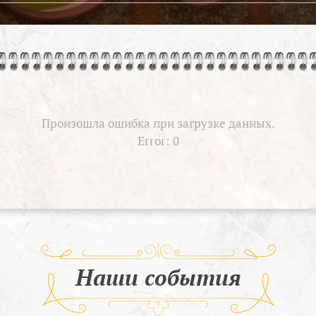
Произошла ошибка при загрузке данных.
Error: 0
Наши события