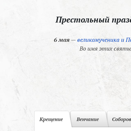
Престольный пра
6 мая
—
великомученика и П
Во имя этих святы
Крещение
Венчание
Соборо