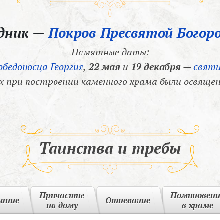
здник —
Покров Пресвятой Богор
Памятные даты:
обедоносца Георгия
,
22 мая
и
19 декабря
—
святи
х при построении каменного храма были освящен
Таинства и требы
Причастие
Поминовени
вание
Отпевание
на дому
в храме