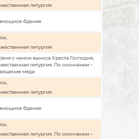
жественная литургия
енощное бдение
сы,
жественная литургия
реня с чином выноса Креста Господня,
жественная литургия. По окончании –
вящение меда
сы,
жественная литургия
енощное бдение
сы,
жественная литургия. По окончании –