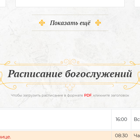
Показать ещё
Расписание богослужений
Чтобы загрузить расписание в формате
PDF
, кликните заголовок
16:00
Вс
08:30
Ча
нице.