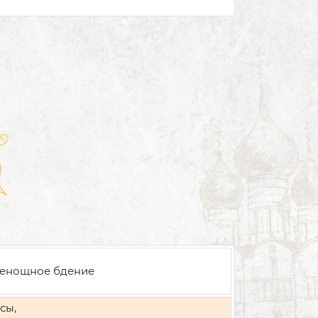
енощное бдение
сы,