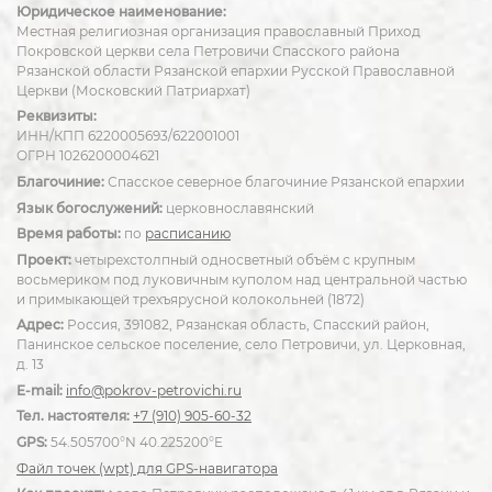
Юридическое наименование:
Местная религиозная организация православный Приход
Покровской церкви села Петровичи Спасского района
Рязанской области Рязанской епархии Русской Православной
Церкви (Московский Патриархат)
Реквизиты:
ИНН/КПП 6220005693/622001001
ОГРН 1026200004621
Благочиние:
Спасское северное благочиние Рязанской епархии
Язык богослужений:
церковнославянский
Время работы:
по
расписанию
Проект:
четырехстолпный односветный объём с крупным
восьмериком под луковичным куполом над центральной частью
и примыкающей трехъярусной колокольней (1872)
Адрес:
Россия, 391082, Рязанская область, Спасский район,
Панинское сельское поселение, село Петровичи, ул. Церковная,
д. 13
E-mail:
info@pokrov-petrovichi.ru
Тел. настоятеля:
+7 (910) 905-60-32
GPS:
54.505700°N 40.225200°E
Файл точек (wpt) для GPS-навигатора