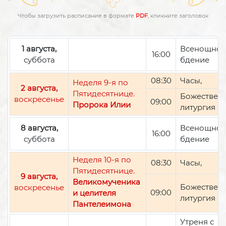
Чтобы загрузить расписание в формате
PDF
, кликните заголовок
1 августа,
Всенощно
16:00
суббота
бдение
08:30
Часы,
Неделя 9-я по
2 августа,
Пятидесятнице.
Божествен
воскресенье
09:00
Пророка Илии
литургия
8 августа,
Всенощно
16:00
суббота
бдение
Неделя 10-я по
08:30
Часы,
Пятидесятнице.
9 августа,
Великомученика
Божествен
воскресенье
09:00
и целителя
литургия
Пантелеимона
Утреня с