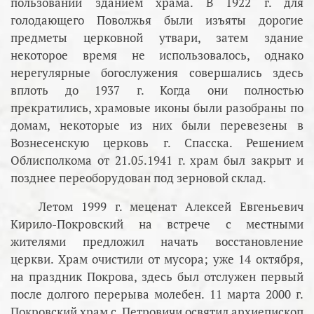
пользовании зданием храма. В 1922 г. для
голодающего Поволжья были изъяты дорогие
предметы церковной утвари, затем здание
некоторое время не использовалось, однако
нерегулярные богослужения совершались здесь
вплоть до 1937 г. Когда они полностью
прекратились, храмовые иконы были разобраны по
домам, некоторые из них были перевезены в
Вознесенскую церковь г. Спасска. Решением
Облисполкома от 21.05.1941 г. храм был закрыт и
позднее переоборудован под зерновой склад.
Летом 1999 г. меценат Алексей Евгеньевич
Кирило-Покровский на встрече с местными
жителями предложил начать восстановление
церкви. Храм очистили от мусора; уже 14 октября,
на праздник Покрова, здесь был отслужен первый
после долгого перерыва молебен. 11 марта 2000 г.
Покровский храм с. Петровичи освятил архиепископ