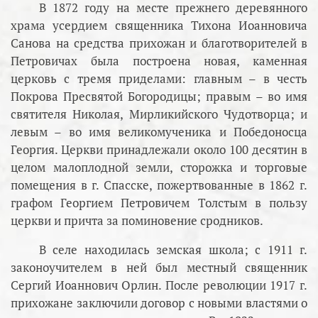
В 1872 году на месте прежнего деревянного
храма усердием священника Тихона Иоанновича
Санова на средства прихожан и благотворителей в
Петровичах была построена новая, каменная
церковь с тремя приделами: главным – в честь
Покрова Пресвятой Богородицы; правым – во имя
святителя Николая, Мирликийского Чудотворца; и
левым – во имя великомученика и Победоносца
Георгия. Церкви принадлежали около 100 десятин в
целом малоплодной земли, сторожка и торговые
помещения в г. Спасске, пожертвованные в 1862 г.
графом Георгием Петровичем Толстым в пользу
церкви и причта за поминовение сродников.
В селе находилась земская школа; с 1911 г.
законоучителем в ней был местный священник
Сергий Иоаннович Орлин. После революции 1917 г.
прихожане заключили договор с новыми властями о