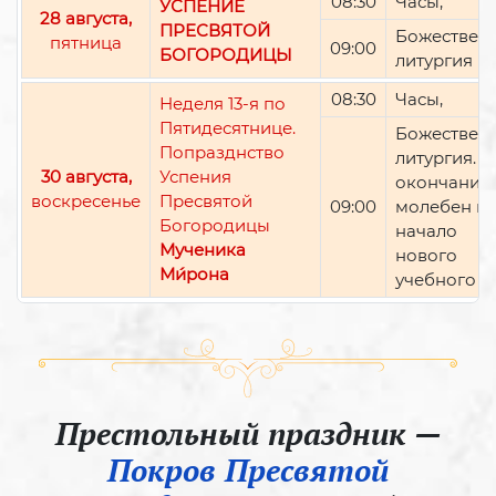
08:30
Часы,
УСПЕНИЕ
28 августа,
ПРЕСВЯТОЙ
Божествен
пятница
09:00
БОГОРОДИЦЫ
литургия
08:30
Часы,
Неделя 13-я по
Пятидесятнице.
Божествен
Попразднство
литургия. П
30 августа,
Успения
окончании 
воскресенье
Пресвятой
09:00
молебен н
Богородицы
начало
Мученика
нового
Ми́рона
учебного г
Престольный праздник —
Покров Пресвятой