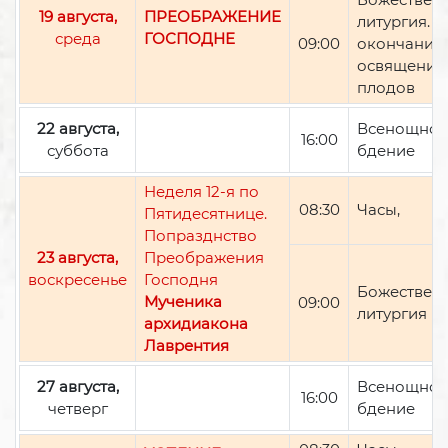
19 августа,
ПРЕОБРАЖЕНИЕ
литургия. П
среда
ГОСПОДНЕ
09:00
окончании 
освящение
плодов
22 августа,
Всенощно
16:00
суббота
бдение
Неделя 12-я по
08:30
Часы,
Пятидесятнице.
Попразднство
23 августа,
Преображения
воскресенье
Господня
Божествен
Мученика
09:00
литургия
архидиакона
Лаврентия
27 августа,
Всенощно
16:00
четверг
бдение