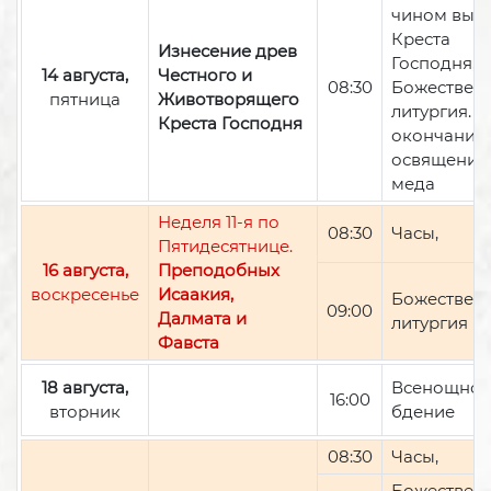
чином вын
Креста
Изнесение древ
Господня,
14 августа,
Честного и
08:30
Божествен
пятница
Животворящего
литургия. П
Креста Господня
окончании 
освящение
меда
Неделя 11-я по
08:30
Часы,
Пятидесятнице.
16 августа,
Преподобных
воскресенье
Исаакия,
Божествен
09:00
Далмата и
литургия
Фавста
18 августа,
Всенощно
16:00
вторник
бдение
08:30
Часы,
Божествен