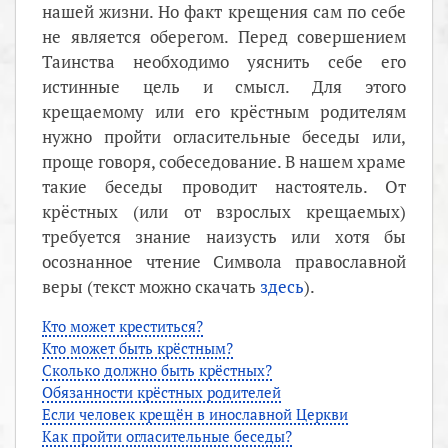
нашей жизни. Но факт крещения сам по себе
не является оберегом. Перед совершением
Таинства необходимо уяснить себе его
истинные цель и смысл. Для этого
крещаемому или его крёстным родителям
нужно пройти огласительные беседы или,
проще говоря, собеседование. В нашем храме
такие беседы проводит настоятель. От
крёстных (или от взрослых крещаемых)
требуется знание наизусть или хотя бы
осознанное чтение Символа православной
веры (текст можно скачать
здесь
).
Кто может креститься?
Кто может быть крёстным?
Сколько должно быть крёстных?
Обязанности крёстных родителей
Если человек крещён в инославной Церкви
Как пройти огласительные беседы?