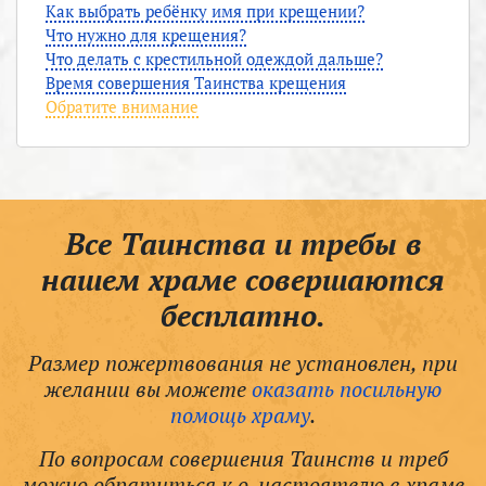
Как выбрать ребёнку имя при крещении?
Что нужно для крещения?
Что делать с крестильной одеждой дальше?
Время совершения Таинства крещения
Обратите внимание
Все Таинства и требы в
нашем храме совершаются
бесплатно.
Размер пожертвования не установлен, при
желании вы можете
оказать посильную
помощь храму
.
По вопросам совершения Таинств и треб
можно обратиться к о. настоятелю в храме