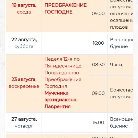
19 августа,
ПРЕОБРАЖЕНИЕ
литургия. П
среда
ГОСПОДНЕ
09:00
окончании 
освящение
плодов
22 августа,
Всенощно
16:00
суббота
бдение
Неделя 12-я по
08:30
Часы,
Пятидесятнице.
Попразднство
23 августа,
Преображения
воскресенье
Господня
Божествен
Мученика
09:00
литургия
архидиакона
Лаврентия
27 августа,
Всенощно
16:00
четверг
бдение