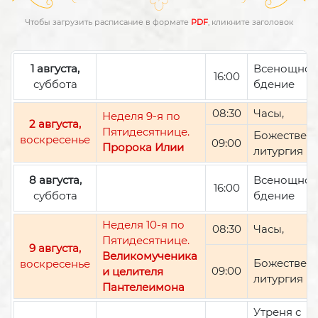
Чтобы загрузить расписание в формате
PDF
, кликните заголовок
1 августа,
Всенощно
16:00
суббота
бдение
08:30
Часы,
Неделя 9-я по
2 августа,
Пятидесятнице.
Божествен
воскресенье
09:00
Пророка Илии
литургия
8 августа,
Всенощно
16:00
суббота
бдение
Неделя 10-я по
08:30
Часы,
Пятидесятнице.
9 августа,
Великомученика
Божествен
воскресенье
09:00
и целителя
литургия
Пантелеимона
Утреня с