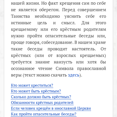
нашей жизни. Но факт крещения сам по себе
не является оберегом. Перед совершением
Таинства необходимо уяснить себе его
истинные цель и смысл. Для этого
крещаемому или его крёстным родителям
нужно пройти огласительные беседы или,
проще говоря, собеседование. В нашем храме
такие беседы проводит настоятель. От
крёстных (или от взрослых крещаемых)
требуется знание наизусть или хотя бы
осознанное чтение Символа православной
веры (текст можно скачать
здесь
).
Кто может креститься?
Кто может быть крёстным?
Сколько должно быть крёстных?
Обязанности крёстных родителей
Если человек крещён в инославной Церкви
Как пройти огласительные беседы?