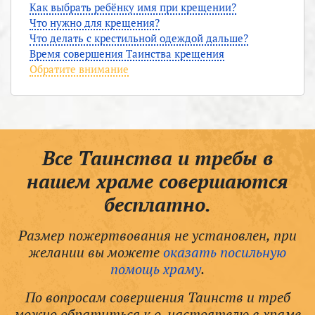
Как выбрать ребёнку имя при крещении?
Что нужно для крещения?
Что делать с крестильной одеждой дальше?
Время совершения Таинства крещения
Обратите внимание
Все Таинства и требы в
нашем храме совершаются
бесплатно.
Размер пожертвования не установлен, при
желании вы можете
оказать посильную
помощь храму
.
По вопросам совершения Таинств и треб
можно обратиться к о. настоятелю в храме