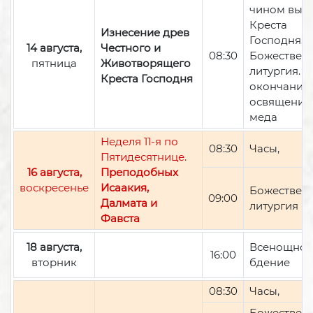
чином вын
Креста
Изнесение древ
Господня,
14 августа,
Честного и
08:30
Божествен
пятница
Животворящего
литургия. П
Креста Господня
окончании 
освящение
меда
Неделя 11-я по
08:30
Часы,
Пятидесятнице.
16 августа,
Преподобных
воскресенье
Исаакия,
Божествен
09:00
Далмата и
литургия
Фавста
18 августа,
Всенощно
16:00
вторник
бдение
08:30
Часы,
Божествен