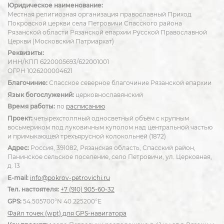
Юридическое наименование:
Местная религиозная организация православный Приход
Покровской церкви села Петровичи Спасского района
Рязанской области Рязанской епархии Русской Православной
Церкви (Московский Патриархат)
Реквизиты:
ИНН/КПП 6220005693/622001001
ОГРН 1026200004621
Благочиние:
Спасское северное благочиние Рязанской епархии
Язык богослужений:
церковнославянский
Время работы:
по
расписанию
Проект:
четырехстолпный односветный объём с крупным
восьмериком под луковичным куполом над центральной частью
и примыкающей трехъярусной колокольней (1872)
Адрес:
Россия, 391082, Рязанская область, Спасский район,
Панинское сельское поселение, село Петровичи, ул. Церковная,
д. 13
E-mail:
info@pokrov-petrovichi.ru
Тел. настоятеля:
+7 (910) 905-60-32
GPS:
54.505700°N 40.225200°E
Файл точек (wpt) для GPS-навигатора