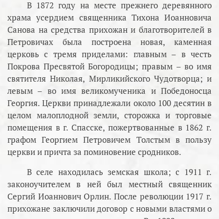
В 1872 году на месте прежнего деревянного
храма усердием священника Тихона Иоанновича
Санова на средства прихожан и благотворителей в
Петровичах была построена новая, каменная
церковь с тремя приделами: главным – в честь
Покрова Пресвятой Богородицы; правым – во имя
святителя Николая, Мирликийского Чудотворца; и
левым – во имя великомученика и Победоносца
Георгия. Церкви принадлежали около 100 десятин в
целом малоплодной земли, сторожка и торговые
помещения в г. Спасске, пожертвованные в 1862 г.
графом Георгием Петровичем Толстым в пользу
церкви и причта за поминовение сродников.
В селе находилась земская школа; с 1911 г.
законоучителем в ней был местный священник
Сергий Иоаннович Орлин. После революции 1917 г.
прихожане заключили договор с новыми властями о