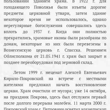
пользовании зданием храма. В 1922 г. для
голодающего Поволжья были изъяты дорогие
предметы церковной утвари, затем здание
некоторое время не использовалось, однако
нерегулярные богослужения совершались здесь
вплоть до 1937 г. Когда они полностью
прекратились, храмовые иконы были разобраны по
домам, некоторые из них были перевезены в
Вознесенскую церковь г. Спасска. Решением
Облисполкома от 21.05.1941 г. храм был закрыт и
позднее переоборудован под зерновой склад.
Летом 1999 г. меценат Алексей Евгеньевич
Кирило-Покровский на встрече с местными
жителями предложил начать восстановление
церкви. Храм очистили от мусора; уже 14 октября,
на праздник Покрова, здесь был отслужен первый
после долгого перерыва молебен. 11 марта 2000 г.
Покровский храм с. Петровичи освятил архиепископ