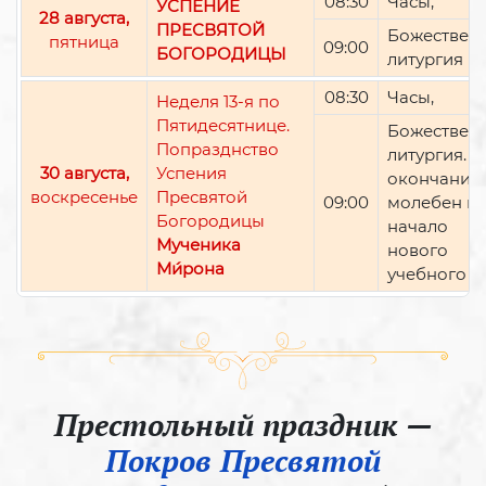
08:30
Часы,
УСПЕНИЕ
28 августа,
ПРЕСВЯТОЙ
Божествен
пятница
09:00
БОГОРОДИЦЫ
литургия
08:30
Часы,
Неделя 13-я по
Пятидесятнице.
Божествен
Попразднство
литургия. П
30 августа,
Успения
окончании 
воскресенье
Пресвятой
09:00
молебен н
Богородицы
начало
Мученика
нового
Ми́рона
учебного г
Престольный праздник —
Покров Пресвятой