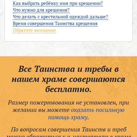
Как выбрать ребёнку имя при крещении?
Что нужно для крещения?
Что делать с крестильной одеждой дальше?
Время совершения Таинства крещения
Обратите внимание
Все Таинства и требы в
нашем храме совершаются
бесплатно.
Размер пожертвования не установлен, при
желании вы можете
оказать посильную
помощь храму
.
По вопросам совершения Таинств и треб
можно обратиться к о. настоятелю в храме