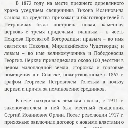
В 1872 году на месте прежнего деревянного
храма усердием священника Тихона Иоанновича
Санова на средства прихожан и благотворителей в
Петровичах была построена новая, каменная
церковь с тремя приделами: главным – в честь
Покрова Пресвятой Богородицы; правым – во имя
святителя Николая, Мирликийского Чудотворца; и
левым – во имя великомученика и Победоносца
Георгия. Церкви принадлежали около 100 десятин в
целом малоплодной земли, сторожка и торговые
помещения в г. Спасске, пожертвованные в 1862 г.
графом Георгием Петровичем Толстым в пользу
церкви и причта за поминовение сродников.
В селе находилась земская школа; с 1911 г.
законоучителем в ней был местный священник
Сергий Иоаннович Орлин. После революции 1917 г.
прихожане заключили договор с новыми властями о