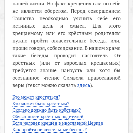
нашей жизни. Но факт крещения сам по себе
не является оберегом. Перед совершением
Таинства необходимо уяснить себе его
истинные цель и смысл. Для этого
крещаемому или его крёстным родителям
нужно пройти огласительные беседы или,
проще говоря, собеседование. В нашем храме
такие беседы проводит настоятель. От
крёстных (или от взрослых крещаемых)
требуется знание наизусть или хотя бы
осознанное чтение Символа православной
веры (текст можно скачать
здесь
).
Кто может креститься?
Кто может быть крёстным?
Сколько должно быть крёстных?
Обязанности крёстных родителей
Если человек крещён в инославной Церкви
Как пройти огласительные беседы?