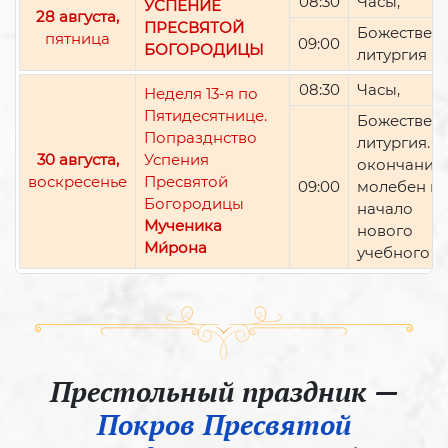
08:30
Часы,
УСПЕНИЕ
28 августа,
ПРЕСВЯТОЙ
Божествен
пятница
09:00
БОГОРОДИЦЫ
литургия
08:30
Часы,
Неделя 13-я по
Пятидесятнице.
Божествен
Попразднство
литургия. П
30 августа,
Успения
окончании 
воскресенье
Пресвятой
09:00
молебен н
Богородицы
начало
Мученика
нового
Ми́рона
учебного г
Престольный праздник —
Покров Пресвятой