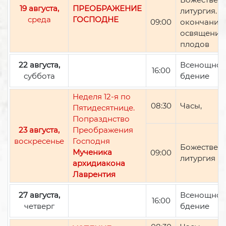
19 августа,
ПРЕОБРАЖЕНИЕ
литургия. П
среда
ГОСПОДНЕ
09:00
окончании 
освящение
плодов
22 августа,
Всенощно
16:00
суббота
бдение
Неделя 12-я по
08:30
Часы,
Пятидесятнице.
Попразднство
23 августа,
Преображения
воскресенье
Господня
Божествен
Мученика
09:00
литургия
архидиакона
Лаврентия
27 августа,
Всенощно
16:00
четверг
бдение