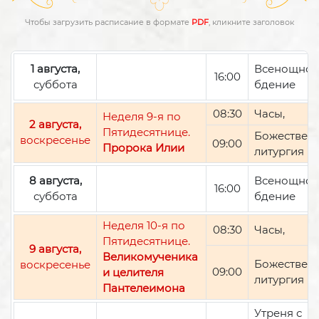
Чтобы загрузить расписание в формате
PDF
, кликните заголовок
1 августа,
Всенощно
16:00
суббота
бдение
08:30
Часы,
Неделя 9-я по
2 августа,
Пятидесятнице.
Божествен
воскресенье
09:00
Пророка Илии
литургия
8 августа,
Всенощно
16:00
суббота
бдение
Неделя 10-я по
08:30
Часы,
Пятидесятнице.
9 августа,
Великомученика
Божествен
воскресенье
09:00
и целителя
литургия
Пантелеимона
Утреня с