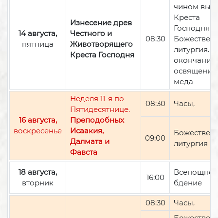
чином вын
Креста
Изнесение древ
Господня,
14 августа,
Честного и
08:30
Божествен
пятница
Животворящего
литургия. П
Креста Господня
окончании 
освящение
меда
Неделя 11-я по
08:30
Часы,
Пятидесятнице.
16 августа,
Преподобных
воскресенье
Исаакия,
Божествен
09:00
Далмата и
литургия
Фавста
18 августа,
Всенощно
16:00
вторник
бдение
08:30
Часы,
Божествен