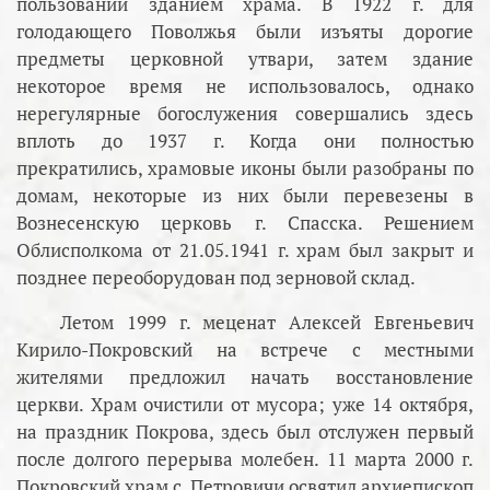
пользовании зданием храма. В 1922 г. для
голодающего Поволжья были изъяты дорогие
предметы церковной утвари, затем здание
некоторое время не использовалось, однако
нерегулярные богослужения совершались здесь
вплоть до 1937 г. Когда они полностью
прекратились, храмовые иконы были разобраны по
домам, некоторые из них были перевезены в
Вознесенскую церковь г. Спасска. Решением
Облисполкома от 21.05.1941 г. храм был закрыт и
позднее переоборудован под зерновой склад.
Летом 1999 г. меценат Алексей Евгеньевич
Кирило-Покровский на встрече с местными
жителями предложил начать восстановление
церкви. Храм очистили от мусора; уже 14 октября,
на праздник Покрова, здесь был отслужен первый
после долгого перерыва молебен. 11 марта 2000 г.
Покровский храм с. Петровичи освятил архиепископ