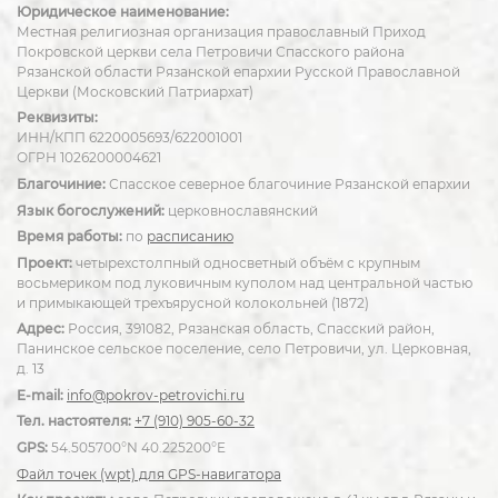
Юридическое наименование:
Местная религиозная организация православный Приход
Покровской церкви села Петровичи Спасского района
Рязанской области Рязанской епархии Русской Православной
Церкви (Московский Патриархат)
Реквизиты:
ИНН/КПП 6220005693/622001001
ОГРН 1026200004621
Благочиние:
Спасское северное благочиние Рязанской епархии
Язык богослужений:
церковнославянский
Время работы:
по
расписанию
Проект:
четырехстолпный односветный объём с крупным
восьмериком под луковичным куполом над центральной частью
и примыкающей трехъярусной колокольней (1872)
Адрес:
Россия, 391082, Рязанская область, Спасский район,
Панинское сельское поселение, село Петровичи, ул. Церковная,
д. 13
E-mail:
info@pokrov-petrovichi.ru
Тел. настоятеля:
+7 (910) 905-60-32
GPS:
54.505700°N 40.225200°E
Файл точек (wpt) для GPS-навигатора