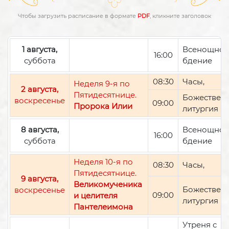
Чтобы загрузить расписание в формате
PDF
, кликните заголовок
1 августа,
Всенощно
16:00
суббота
бдение
08:30
Часы,
Неделя 9-я по
2 августа,
Пятидесятнице.
Божествен
воскресенье
09:00
Пророка Илии
литургия
8 августа,
Всенощно
16:00
суббота
бдение
Неделя 10-я по
08:30
Часы,
Пятидесятнице.
9 августа,
Великомученика
Божествен
воскресенье
09:00
и целителя
литургия
Пантелеимона
Утреня с