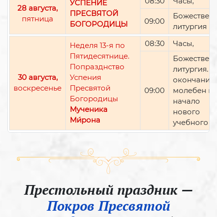
08:30
Часы,
УСПЕНИЕ
28 августа,
ПРЕСВЯТОЙ
Божествен
пятница
09:00
БОГОРОДИЦЫ
литургия
08:30
Часы,
Неделя 13-я по
Пятидесятнице.
Божествен
Попразднство
литургия. П
30 августа,
Успения
окончании 
воскресенье
Пресвятой
09:00
молебен н
Богородицы
начало
Мученика
нового
Ми́рона
учебного г
Престольный праздник —
Покров Пресвятой