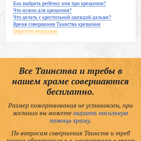
Как выбрать ребёнку имя при крещении?
Что нужно для крещения?
Что делать с крестильной одеждой дальше?
Время совершения Таинства крещения
Обратите внимание
Все Таинства и требы в
нашем храме совершаются
бесплатно.
Размер пожертвования не установлен, при
желании вы можете
оказать посильную
помощь храму
.
По вопросам совершения Таинств и треб
можно обратиться к о. настоятелю в храме