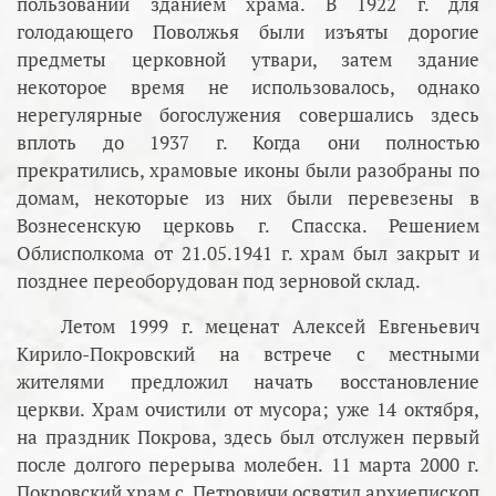
пользовании зданием храма. В 1922 г. для
голодающего Поволжья были изъяты дорогие
предметы церковной утвари, затем здание
некоторое время не использовалось, однако
нерегулярные богослужения совершались здесь
вплоть до 1937 г. Когда они полностью
прекратились, храмовые иконы были разобраны по
домам, некоторые из них были перевезены в
Вознесенскую церковь г. Спасска. Решением
Облисполкома от 21.05.1941 г. храм был закрыт и
позднее переоборудован под зерновой склад.
Летом 1999 г. меценат Алексей Евгеньевич
Кирило-Покровский на встрече с местными
жителями предложил начать восстановление
церкви. Храм очистили от мусора; уже 14 октября,
на праздник Покрова, здесь был отслужен первый
после долгого перерыва молебен. 11 марта 2000 г.
Покровский храм с. Петровичи освятил архиепископ