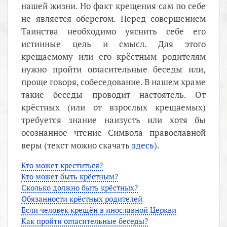
нашей жизни. Но факт крещения сам по себе
не является оберегом. Перед совершением
Таинства необходимо уяснить себе его
истинные цель и смысл. Для этого
крещаемому или его крёстным родителям
нужно пройти огласительные беседы или,
проще говоря, собеседование. В нашем храме
такие беседы проводит настоятель. От
крёстных (или от взрослых крещаемых)
требуется знание наизусть или хотя бы
осознанное чтение Символа православной
веры (текст можно скачать
здесь
).
Кто может креститься?
Кто может быть крёстным?
Сколько должно быть крёстных?
Обязанности крёстных родителей
Если человек крещён в инославной Церкви
Как пройти огласительные беседы?