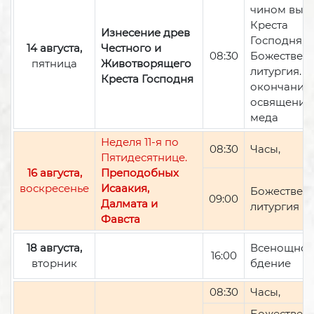
чином вын
Креста
Изнесение древ
Господня,
14 августа,
Честного и
08:30
Божествен
пятница
Животворящего
литургия. П
Креста Господня
окончании 
освящение
меда
Неделя 11-я по
08:30
Часы,
Пятидесятнице.
16 августа,
Преподобных
воскресенье
Исаакия,
Божествен
09:00
Далмата и
литургия
Фавста
18 августа,
Всенощно
16:00
вторник
бдение
08:30
Часы,
Божествен