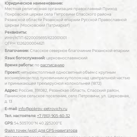
Юридическое наименование:
Местная религиозная организация православный Приход
Покровской церкви села Петровичи Спасского района
Рязанской области Рязанской епархии Русской Православной
Церкви (Московский Патриархат)
Реквизиты:
ИНН/КПП 6220005693/622001001
ОГРН 1026200004621
Благочиние:
Спасское северное благочиние Рязанской епархии
Язык богослужений:
церковнославянский
Время работы:
по
расписанию
Проект:
четырехстолпный односветный объём с крупным
восьмериком под луковичным куполом над центральной частью
и примыкающей трехъярусной колокольней (1872)
Адрес:
Россия, 391082, Рязанская область, Спасский район,
Панинское сельское поселение, село Петровичи, ул. Церковная,
д. 13
E-mail:
info@pokrov-petrovichi.ru
Тел. настоятеля:
+7 (910) 905-60-32
GPS:
54.505700°N 40.225200°E
Файл точек (wpt) для GPS-навигатора