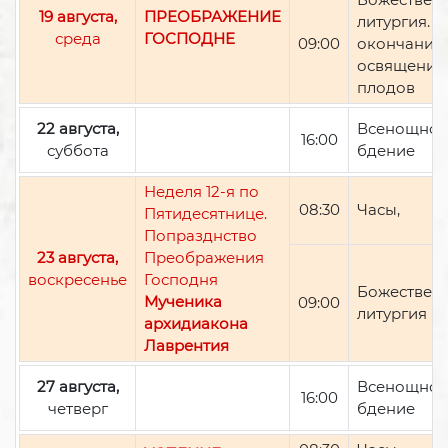
19 августа,
ПРЕОБРАЖЕНИЕ
литургия. П
среда
ГОСПОДНЕ
09:00
окончании 
освящение
плодов
22 августа,
Всенощно
16:00
суббота
бдение
Неделя 12-я по
08:30
Часы,
Пятидесятнице.
Попразднство
23 августа,
Преображения
воскресенье
Господня
Божествен
Мученика
09:00
литургия
архидиакона
Лаврентия
27 августа,
Всенощно
16:00
четверг
бдение