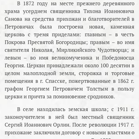
В 1872 году на месте прежнего деревянного
храма усердием священника Тихона Иоанновича
Санова на средства прихожан и благотворителей в
Петровичах была построена новая, каменная
церковь с тремя приделами: главным – в честь
Покрова Пресвятой Богородицы; правым – во имя
святителя Николая, Мирликийского Чудотворца; и
левым – во имя великомученика и Победоносца
Георгия. Церкви принадлежали около 100 десятин в
целом малоплодной земли, сторожка и торговые
помещения в г. Спасске, пожертвованные в 1862 г.
графом Георгием Петровичем Толстым в пользу
церкви и причта за поминовение сродников.
В селе находилась земская школа; с 1911 г.
законоучителем в ней был местный священник
Сергий Иоаннович Орлин. После революции 1917 г.
прихожане заключили договор с новыми властями о