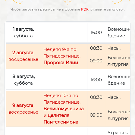
Чтобы загрузить расписание в формате
PDF
, кликните заголовок
1 августа,
Всенощно
16:00
суббота
бдение
08:30
Часы,
Неделя 9-я по
2 августа,
Пятидесятнице.
Божествен
воскресенье
09:00
Пророка Илии
литургия
8 августа,
Всенощно
16:00
суббота
бдение
Неделя 10-я по
08:30
Часы,
Пятидесятнице.
9 августа,
Великомученика
Божествен
воскресенье
09:00
и целителя
литургия
Пантелеимона
Утреня с