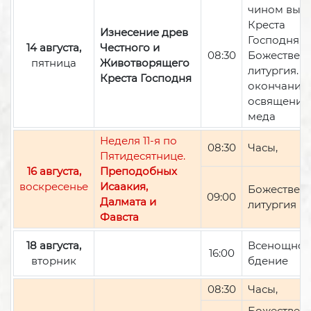
чином вын
Креста
Изнесение древ
Господня,
14 августа,
Честного и
08:30
Божествен
пятница
Животворящего
литургия. П
Креста Господня
окончании 
освящение
меда
Неделя 11-я по
08:30
Часы,
Пятидесятнице.
16 августа,
Преподобных
воскресенье
Исаакия,
Божествен
09:00
Далмата и
литургия
Фавста
18 августа,
Всенощно
16:00
вторник
бдение
08:30
Часы,
Божествен