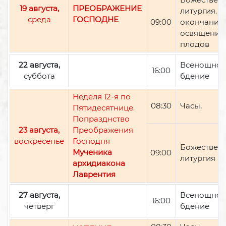
19 августа,
ПРЕОБРАЖЕНИЕ
литургия. П
среда
ГОСПОДНЕ
09:00
окончании 
освящение
плодов
22 августа,
Всенощно
16:00
суббота
бдение
Неделя 12-я по
08:30
Часы,
Пятидесятнице.
Попразднство
23 августа,
Преображения
воскресенье
Господня
Божествен
Мученика
09:00
литургия
архидиакона
Лаврентия
27 августа,
Всенощно
16:00
четверг
бдение