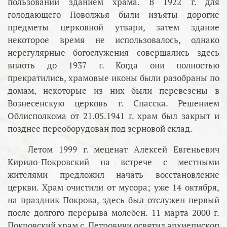
пользовании зданием храма. В 1922 г. для
голодающего Поволжья были изъяты дорогие
предметы церковной утвари, затем здание
некоторое время не использовалось, однако
нерегулярные богослужения совершались здесь
вплоть до 1937 г. Когда они полностью
прекратились, храмовые иконы были разобраны по
домам, некоторые из них были перевезены в
Вознесенскую церковь г. Спасска. Решением
Облисполкома от 21.05.1941 г. храм был закрыт и
позднее переоборудован под зерновой склад.
Летом 1999 г. меценат Алексей Евгеньевич
Кирило-Покровский на встрече с местными
жителями предложил начать восстановление
церкви. Храм очистили от мусора; уже 14 октября,
на праздник Покрова, здесь был отслужен первый
после долгого перерыва молебен. 11 марта 2000 г.
Покровский храм с. Петровичи освятил архиепископ