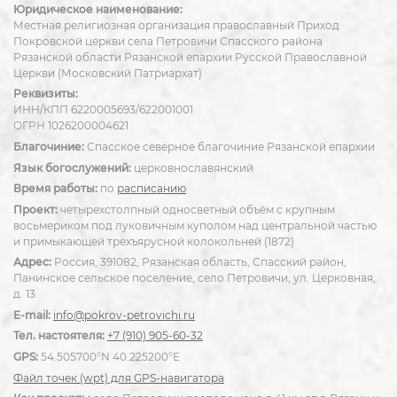
Юридическое наименование:
Местная религиозная организация православный Приход
Покровской церкви села Петровичи Спасского района
Рязанской области Рязанской епархии Русской Православной
Церкви (Московский Патриархат)
Реквизиты:
ИНН/КПП 6220005693/622001001
ОГРН 1026200004621
Благочиние:
Спасское северное благочиние Рязанской епархии
Язык богослужений:
церковнославянский
Время работы:
по
расписанию
Проект:
четырехстолпный односветный объём с крупным
восьмериком под луковичным куполом над центральной частью
и примыкающей трехъярусной колокольней (1872)
Адрес:
Россия, 391082, Рязанская область, Спасский район,
Панинское сельское поселение, село Петровичи, ул. Церковная,
д. 13
E-mail:
info@pokrov-petrovichi.ru
Тел. настоятеля:
+7 (910) 905-60-32
GPS:
54.505700°N 40.225200°E
Файл точек (wpt) для GPS-навигатора