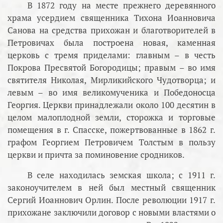
В 1872 году на месте прежнего деревянного
храма усердием священника Тихона Иоанновича
Санова на средства прихожан и благотворителей в
Петровичах была построена новая, каменная
церковь с тремя приделами: главным – в честь
Покрова Пресвятой Богородицы; правым – во имя
святителя Николая, Мирликийского Чудотворца; и
левым – во имя великомученика и Победоносца
Георгия. Церкви принадлежали около 100 десятин в
целом малоплодной земли, сторожка и торговые
помещения в г. Спасске, пожертвованные в 1862 г.
графом Георгием Петровичем Толстым в пользу
церкви и причта за поминовение сродников.
В селе находилась земская школа; с 1911 г.
законоучителем в ней был местный священник
Сергий Иоаннович Орлин. После революции 1917 г.
прихожане заключили договор с новыми властями о