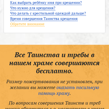
Как выбрать ребёнку имя при крещении?
Что нужно для крещения?
Что делать с крестильной одеждой дальше?
Время совершения Таинства крещения
Обратите внимание
Все Таинства и требы в
нашем храме совершаются
бесплатно.
Размер пожертвования не установлен, при
желании вы можете
оказать посильную
помощь храму
.
По вопросам совершения Таинств и треб
можно обратиться к о. настоятелю в храме