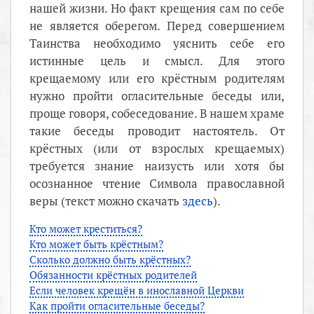
нашей жизни. Но факт крещения сам по себе
не является оберегом. Перед совершением
Таинства необходимо уяснить себе его
истинные цель и смысл. Для этого
крещаемому или его крёстным родителям
нужно пройти огласительные беседы или,
проще говоря, собеседование. В нашем храме
такие беседы проводит настоятель. От
крёстных (или от взрослых крещаемых)
требуется знание наизусть или хотя бы
осознанное чтение Символа православной
веры (текст можно скачать
здесь
).
Кто может креститься?
Кто может быть крёстным?
Сколько должно быть крёстных?
Обязанности крёстных родителей
Если человек крещён в инославной Церкви
Как пройти огласительные беседы?