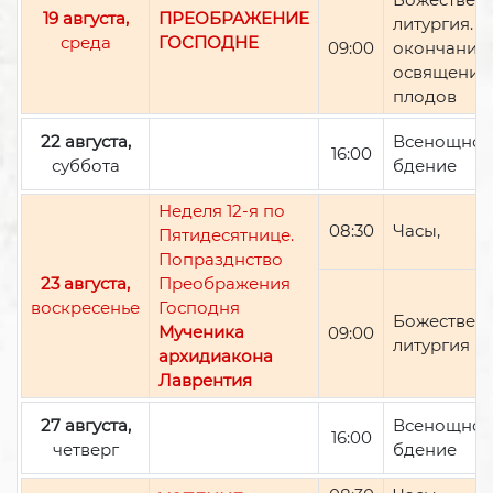
19 августа,
ПРЕОБРАЖЕНИЕ
литургия. П
среда
ГОСПОДНЕ
09:00
окончании 
освящение
плодов
22 августа,
Всенощно
16:00
суббота
бдение
Неделя 12-я по
08:30
Часы,
Пятидесятнице.
Попразднство
23 августа,
Преображения
воскресенье
Господня
Божествен
Мученика
09:00
литургия
архидиакона
Лаврентия
27 августа,
Всенощно
16:00
четверг
бдение