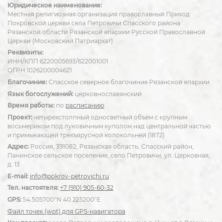
Юридическое наименование:
Местная религиозная организация православный Приход
Покровской церкви села Петровичи Спасского района
Рязанской области Рязанской епархии Русской Православной
Церкви (Московский Патриархат)
Реквизиты:
ИНН/КПП 6220005693/622001001
ОГРН 1026200004621
Благочиние:
Спасское северное благочиние Рязанской епархии
Язык богослужений:
церковнославянский
Время работы:
по
расписанию
Проект:
четырехстолпный односветный объём с крупным
восьмериком под луковичным куполом над центральной частью
и примыкающей трехъярусной колокольней (1872)
Адрес:
Россия, 391082, Рязанская область, Спасский район,
Панинское сельское поселение, село Петровичи, ул. Церковная,
д. 13
E-mail:
info@pokrov-petrovichi.ru
Тел. настоятеля:
+7 (910) 905-60-32
GPS:
54.505700°N 40.225200°E
Файл точек (wpt) для GPS-навигатора