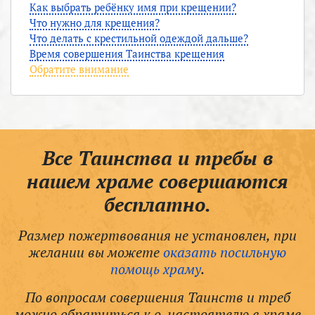
Как выбрать ребёнку имя при крещении?
Что нужно для крещения?
Что делать с крестильной одеждой дальше?
Время совершения Таинства крещения
Обратите внимание
Все Таинства и требы в
нашем храме совершаются
бесплатно.
Размер пожертвования не установлен, при
желании вы можете
оказать посильную
помощь храму
.
По вопросам совершения Таинств и треб
можно обратиться к о. настоятелю в храме