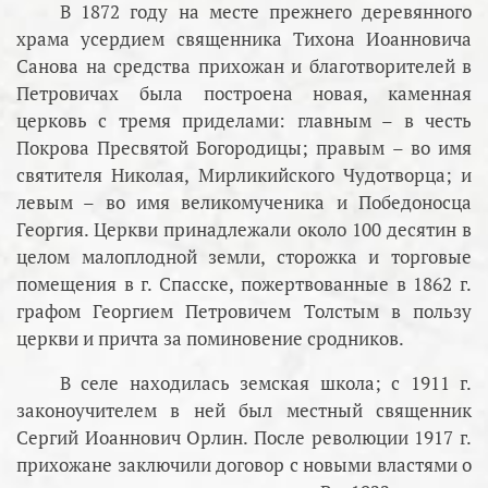
В 1872 году на месте прежнего деревянного
храма усердием священника Тихона Иоанновича
Санова на средства прихожан и благотворителей в
Петровичах была построена новая, каменная
церковь с тремя приделами: главным – в честь
Покрова Пресвятой Богородицы; правым – во имя
святителя Николая, Мирликийского Чудотворца; и
левым – во имя великомученика и Победоносца
Георгия. Церкви принадлежали около 100 десятин в
целом малоплодной земли, сторожка и торговые
помещения в г. Спасске, пожертвованные в 1862 г.
графом Георгием Петровичем Толстым в пользу
церкви и причта за поминовение сродников.
В селе находилась земская школа; с 1911 г.
законоучителем в ней был местный священник
Сергий Иоаннович Орлин. После революции 1917 г.
прихожане заключили договор с новыми властями о