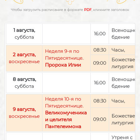
Чтобы загрузить расписание в формате
PDF
, кликните заголовок
1 августа,
Всенощно
16:00
суббота
бдение
08:30
Часы,
Неделя 9-я по
2 августа,
Пятидесятнице.
Божествен
воскресенье
09:00
Пророка Илии
литургия
8 августа,
Всенощно
16:00
суббота
бдение
Неделя 10-я по
08:30
Часы,
Пятидесятнице.
9 августа,
Великомученика
Божествен
воскресенье
09:00
и целителя
литургия
Пантелеимона
Утреня с