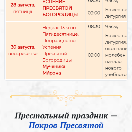
08:30
Часы,
УСПЕНИЕ
28 августа,
ПРЕСВЯТОЙ
Божествен
пятница
09:00
БОГОРОДИЦЫ
литургия
08:30
Часы,
Неделя 13-я по
Пятидесятнице.
Божествен
Попразднство
литургия. П
30 августа,
Успения
окончании 
воскресенье
Пресвятой
09:00
молебен н
Богородицы
начало
Мученика
нового
Ми́рона
учебного г
Престольный праздник —
Покров Пресвятой