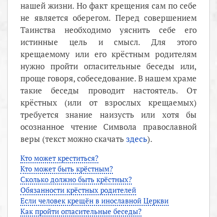
нашей жизни. Но факт крещения сам по себе
не является оберегом. Перед совершением
Таинства необходимо уяснить себе его
истинные цель и смысл. Для этого
крещаемому или его крёстным родителям
нужно пройти огласительные беседы или,
проще говоря, собеседование. В нашем храме
такие беседы проводит настоятель. От
крёстных (или от взрослых крещаемых)
требуется знание наизусть или хотя бы
осознанное чтение Символа православной
веры (текст можно скачать
здесь
).
Кто может креститься?
Кто может быть крёстным?
Сколько должно быть крёстных?
Обязанности крёстных родителей
Если человек крещён в инославной Церкви
Как пройти огласительные беседы?