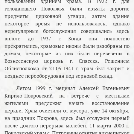
пользовании зданием храма. В 1922 г. для
голодающего Поволжья были изъяты дорогие
предметы церковной утвари, затем здание
некоторое время не использовалось, однако
нерегулярные богослужения совершались здесь
вплоть до 1937 г. Когда они полностью
прекратились, храмовые иконы были разобраны по
домам, некоторые из них были перевезены в
Вознесенскую церковь г. Спасска. Решением
Облисполкома от 21.05.1941 г. храм был закрыт и
позднее переоборудован под зерновой склад.
Летом 1999 г. меценат Алексей Евгеньевич
Кирило-Покровский на встрече с местными
жителями предложил начать восстановление
церкви. Храм очистили от мусора; уже 14 октября,
на праздник Покрова, здесь был отслужен первый
после долгого перерыва молебен. 11 марта 2000 г.
Покровский храм с. Петровичи освятил архиепископ