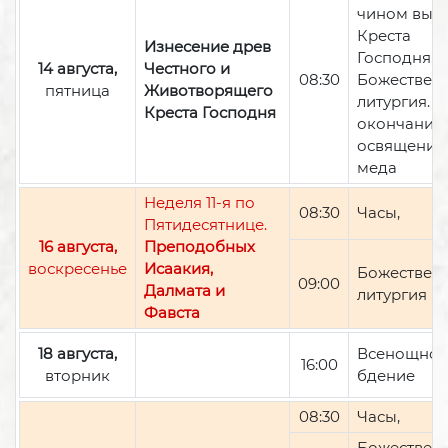
чином вын
Креста
Изнесение древ
Господня,
14 августа,
Честного и
08:30
Божествен
пятница
Животворящего
литургия. П
Креста Господня
окончании 
освящение
меда
Неделя 11-я по
08:30
Часы,
Пятидесятнице.
16 августа,
Преподобных
воскресенье
Исаакия,
Божествен
09:00
Далмата и
литургия
Фавста
18 августа,
Всенощно
16:00
вторник
бдение
08:30
Часы,
Божествен