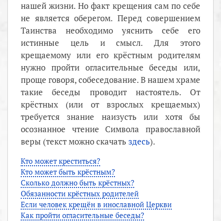
нашей жизни. Но факт крещения сам по себе
не является оберегом. Перед совершением
Таинства необходимо уяснить себе его
истинные цель и смысл. Для этого
крещаемому или его крёстным родителям
нужно пройти огласительные беседы или,
проще говоря, собеседование. В нашем храме
такие беседы проводит настоятель. От
крёстных (или от взрослых крещаемых)
требуется знание наизусть или хотя бы
осознанное чтение Символа православной
веры (текст можно скачать
здесь
).
Кто может креститься?
Кто может быть крёстным?
Сколько должно быть крёстных?
Обязанности крёстных родителей
Если человек крещён в инославной Церкви
Как пройти огласительные беседы?