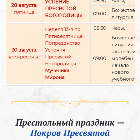
08:30
Часы,
УСПЕНИЕ
28 августа,
ПРЕСВЯТОЙ
Божествен
пятница
09:00
БОГОРОДИЦЫ
литургия
08:30
Часы,
Неделя 13-я по
Пятидесятнице.
Божествен
Попразднство
литургия. П
30 августа,
Успения
окончании 
воскресенье
Пресвятой
09:00
молебен н
Богородицы
начало
Мученика
нового
Ми́рона
учебного г
Престольный праздник —
Покров Пресвятой