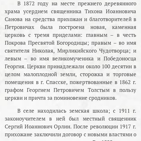
В 1872 году на месте прежнего деревянного
храма усердием священника Тихона Иоанновича
Санова на средства прихожан и благотворителей в
Петровичах была построена новая, каменная
церковь с тремя приделами: главным – в честь
Покрова Пресвятой Богородицы; правым – во имя
святителя Николая, Мирликийского Чудотворца; и
левым – во имя великомученика и Победоносца
Георгия. Церкви принадлежали около 100 десятин в
целом малоплодной земли, сторожка и торговые
помещения в г. Спасске, пожертвованные в 1862 г.
графом Георгием Петровичем Толстым в пользу
церкви и причта за поминовение сродников.
В селе находилась земская школа; с 1911 г.
законоучителем в ней был местный священник
Сергий Иоаннович Орлин. После революции 1917 г.
прихожане заключили договор с новыми властями о