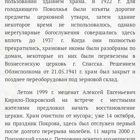
пользовании зданием храма. В 1922 г. для
голодающего Поволжья были изъяты дорогие
предметы церковной утвари, затем здание
некоторое время не использовалось, однако
нерегулярные богослужения совершались здесь
вплоть до 1937 г. Когда они полностью
прекратились, храмовые иконы были разобраны по
домам, некоторые из них были перевезены в
Вознесенскую церковь г. Спасска. Решением
Облисполкома от 21.05.1941 г. храм был закрыт и
позднее переоборудован под зерновой склад.
Летом 1999 г. меценат Алексей Евгеньевич
Кирило-Покровский на встрече с местными
жителями предложил начать восстановление
церкви. Храм очистили от мусора; уже 14 октября,
на праздник Покрова, здесь был отслужен первый
после долгого перерыва молебен. 11 марта 2000 г.
Покровский храм с. Петровичи освятил архиепископ