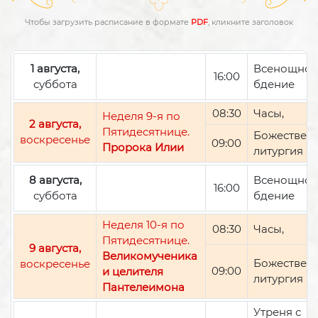
Чтобы загрузить расписание в формате
PDF
, кликните заголовок
1 августа,
Всенощно
16:00
суббота
бдение
08:30
Часы,
Неделя 9-я по
2 августа,
Пятидесятнице.
Божествен
воскресенье
09:00
Пророка Илии
литургия
8 августа,
Всенощно
16:00
суббота
бдение
Неделя 10-я по
08:30
Часы,
Пятидесятнице.
9 августа,
Великомученика
Божествен
воскресенье
09:00
и целителя
литургия
Пантелеимона
Утреня с