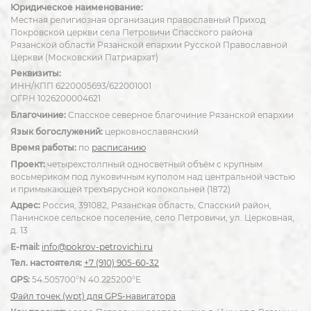
Юридическое наименование:
Местная религиозная организация православный Приход
Покровской церкви села Петровичи Спасского района
Рязанской области Рязанской епархии Русской Православной
Церкви (Московский Патриархат)
Реквизиты:
ИНН/КПП 6220005693/622001001
ОГРН 1026200004621
Благочиние:
Спасское северное благочиние Рязанской епархии
Язык богослужений:
церковнославянский
Время работы:
по
расписанию
Проект:
четырехстолпный односветный объём с крупным
восьмериком под луковичным куполом над центральной частью
и примыкающей трехъярусной колокольней (1872)
Адрес:
Россия, 391082, Рязанская область, Спасский район,
Панинское сельское поселение, село Петровичи, ул. Церковная,
д. 13
E-mail:
info@pokrov-petrovichi.ru
Тел. настоятеля:
+7 (910) 905-60-32
GPS:
54.505700°N 40.225200°E
Файл точек (wpt) для GPS-навигатора