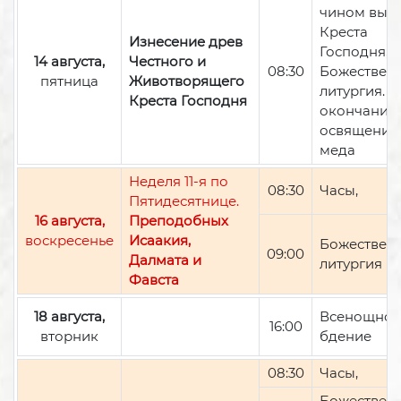
чином вын
Креста
Изнесение древ
Господня,
14 августа,
Честного и
08:30
Божествен
пятница
Животворящего
литургия. П
Креста Господня
окончании 
освящение
меда
Неделя 11-я по
08:30
Часы,
Пятидесятнице.
16 августа,
Преподобных
воскресенье
Исаакия,
Божествен
09:00
Далмата и
литургия
Фавста
18 августа,
Всенощно
16:00
вторник
бдение
08:30
Часы,
Божествен