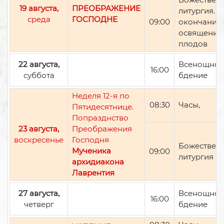
19 августа,
ПРЕОБРАЖЕНИЕ
литургия. П
среда
ГОСПОДНЕ
09:00
окончании 
освящение
плодов
22 августа,
Всенощно
16:00
суббота
бдение
Неделя 12-я по
08:30
Часы,
Пятидесятнице.
Попразднство
23 августа,
Преображения
воскресенье
Господня
Божествен
Мученика
09:00
литургия
архидиакона
Лаврентия
27 августа,
Всенощно
16:00
четверг
бдение