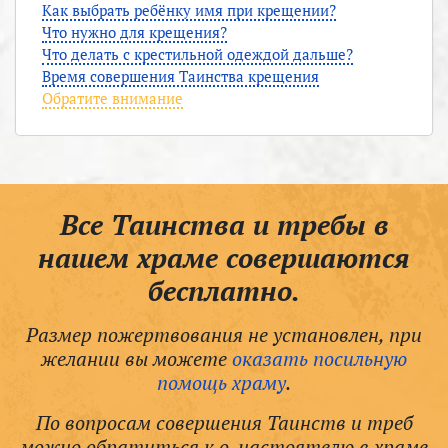
Как выбрать ребёнку имя при крещении?
Что нужно для крещения?
Что делать с крестильной одеждой дальше?
Время совершения Таинства крещения
Обратите внимание
Все Таинства и требы в
нашем храме совершаются
бесплатно.
Размер пожертвования не установлен, при
желании вы можете
оказать посильную
помощь храму
.
По вопросам совершения Таинств и треб
можно обратиться к о. настоятелю в храме