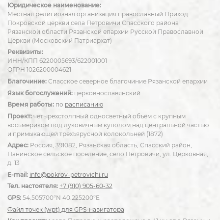
Юридическое наименование:
Местная религиозная организация православный Приход
Покровской церкви села Петровичи Спасского района
Рязанской области Рязанской епархии Русской Православной
Церкви (Московский Патриархат)
Реквизиты:
ИНН/КПП 6220005693/622001001
ОГРН 1026200004621
Благочиние:
Спасское северное благочиние Рязанской епархии
Язык богослужений:
церковнославянский
Время работы:
по
расписанию
Проект:
четырехстолпный односветный объём с крупным
восьмериком под луковичным куполом над центральной частью
и примыкающей трехъярусной колокольней (1872)
Адрес:
Россия, 391082, Рязанская область, Спасский район,
Панинское сельское поселение, село Петровичи, ул. Церковная,
д. 13
E-mail:
info@pokrov-petrovichi.ru
Тел. настоятеля:
+7 (910) 905-60-32
GPS:
54.505700°N 40.225200°E
Файл точек (wpt) для GPS-навигатора