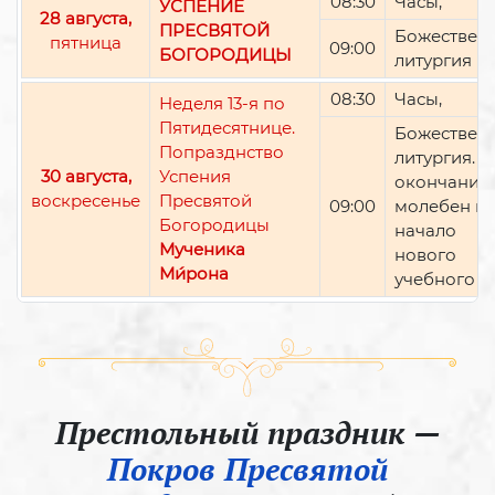
08:30
Часы,
УСПЕНИЕ
28 августа,
ПРЕСВЯТОЙ
Божествен
пятница
09:00
БОГОРОДИЦЫ
литургия
08:30
Часы,
Неделя 13-я по
Пятидесятнице.
Божествен
Попразднство
литургия. П
30 августа,
Успения
окончании 
воскресенье
Пресвятой
09:00
молебен н
Богородицы
начало
Мученика
нового
Ми́рона
учебного г
Престольный праздник —
Покров Пресвятой