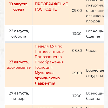
19 августа,
ПРЕОБРАЖЕНИЕ
литургия. П
среда
ГОСПОДНЕ
09:00
окончании 
освящение
плодов
22 августа,
Всенощно
16:00
суббота
бдение
Неделя 12-я по
08:30
Часы,
Пятидесятнице.
Попразднство
23 августа,
Преображения
воскресенье
Господня
Божествен
Мученика
09:00
литургия
архидиакона
Лаврентия
27 августа,
Всенощно
16:00
четверг
бдение