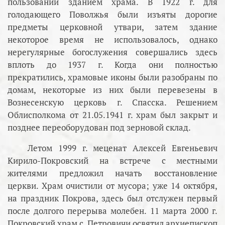
пользовании зданием храма. В 1922 г. для
голодающего Поволжья были изъяты дорогие
предметы церковной утвари, затем здание
некоторое время не использовалось, однако
нерегулярные богослужения совершались здесь
вплоть до 1937 г. Когда они полностью
прекратились, храмовые иконы были разобраны по
домам, некоторые из них были перевезены в
Вознесенскую церковь г. Спасска. Решением
Облисполкома от 21.05.1941 г. храм был закрыт и
позднее переоборудован под зерновой склад.
Летом 1999 г. меценат Алексей Евгеньевич
Кирило-Покровский на встрече с местными
жителями предложил начать восстановление
церкви. Храм очистили от мусора; уже 14 октября,
на праздник Покрова, здесь был отслужен первый
после долгого перерыва молебен. 11 марта 2000 г.
Покровский храм с. Петровичи освятил архиепископ