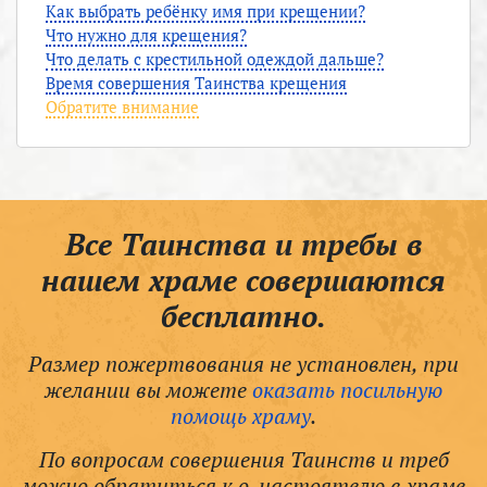
Как выбрать ребёнку имя при крещении?
Что нужно для крещения?
Что делать с крестильной одеждой дальше?
Время совершения Таинства крещения
Обратите внимание
Все Таинства и требы в
нашем храме совершаются
бесплатно.
Размер пожертвования не установлен, при
желании вы можете
оказать посильную
помощь храму
.
По вопросам совершения Таинств и треб
можно обратиться к о. настоятелю в храме