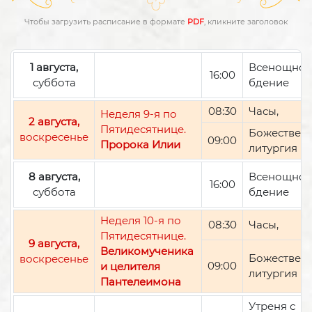
Чтобы загрузить расписание в формате
PDF
, кликните заголовок
1 августа,
Всенощно
16:00
суббота
бдение
08:30
Часы,
Неделя 9-я по
2 августа,
Пятидесятнице.
Божествен
воскресенье
09:00
Пророка Илии
литургия
8 августа,
Всенощно
16:00
суббота
бдение
Неделя 10-я по
08:30
Часы,
Пятидесятнице.
9 августа,
Великомученика
Божествен
воскресенье
09:00
и целителя
литургия
Пантелеимона
Утреня с