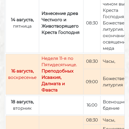
чином вын
Креста
Изнесение древ
Господня,
14 августа,
Честного и
08:30
Божествен
пятница
Животворящего
литургия. П
Креста Господня
окончании 
освящение
меда
Неделя 11-я по
08:30
Часы,
Пятидесятнице.
16 августа,
Преподобных
воскресенье
Исаакия,
Божествен
09:00
Далмата и
литургия
Фавста
18 августа,
Всенощно
16:00
вторник
бдение
08:30
Часы,
Божествен