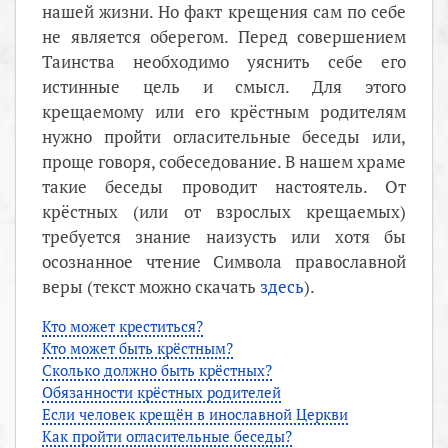
нашей жизни. Но факт крещения сам по себе
не является оберегом. Перед совершением
Таинства необходимо уяснить себе его
истинные цель и смысл. Для этого
крещаемому или его крёстным родителям
нужно пройти огласительные беседы или,
проще говоря, собеседование. В нашем храме
такие беседы проводит настоятель. От
крёстных (или от взрослых крещаемых)
требуется знание наизусть или хотя бы
осознанное чтение Символа православной
веры (текст можно скачать
здесь
).
Кто может креститься?
Кто может быть крёстным?
Сколько должно быть крёстных?
Обязанности крёстных родителей
Если человек крещён в инославной Церкви
Как пройти огласительные беседы?