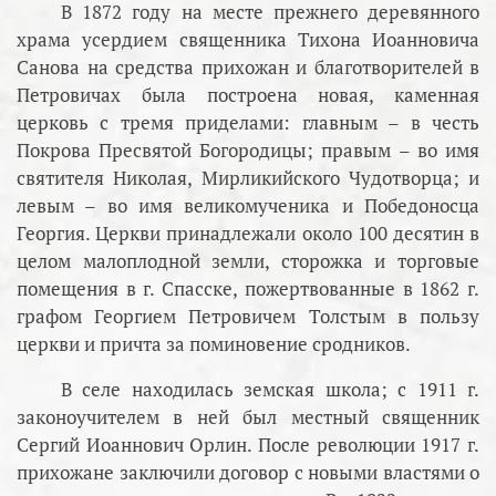
В 1872 году на месте прежнего деревянного
храма усердием священника Тихона Иоанновича
Санова на средства прихожан и благотворителей в
Петровичах была построена новая, каменная
церковь с тремя приделами: главным – в честь
Покрова Пресвятой Богородицы; правым – во имя
святителя Николая, Мирликийского Чудотворца; и
левым – во имя великомученика и Победоносца
Георгия. Церкви принадлежали около 100 десятин в
целом малоплодной земли, сторожка и торговые
помещения в г. Спасске, пожертвованные в 1862 г.
графом Георгием Петровичем Толстым в пользу
церкви и причта за поминовение сродников.
В селе находилась земская школа; с 1911 г.
законоучителем в ней был местный священник
Сергий Иоаннович Орлин. После революции 1917 г.
прихожане заключили договор с новыми властями о