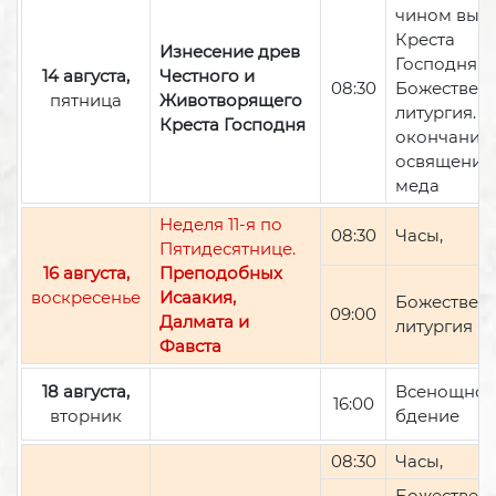
чином вын
Креста
Изнесение древ
Господня,
14 августа,
Честного и
08:30
Божествен
пятница
Животворящего
литургия. П
Креста Господня
окончании 
освящение
меда
Неделя 11-я по
08:30
Часы,
Пятидесятнице.
16 августа,
Преподобных
воскресенье
Исаакия,
Божествен
09:00
Далмата и
литургия
Фавста
18 августа,
Всенощно
16:00
вторник
бдение
08:30
Часы,
Божествен