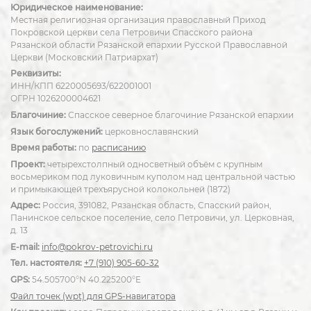
Юридическое наименование:
Местная религиозная организация православный Приход
Покровской церкви села Петровичи Спасского района
Рязанской области Рязанской епархии Русской Православной
Церкви (Московский Патриархат)
Реквизиты:
ИНН/КПП 6220005693/622001001
ОГРН 1026200004621
Благочиние:
Спасское северное благочиние Рязанской епархии
Язык богослужений:
церковнославянский
Время работы:
по
расписанию
Проект:
четырехстолпный односветный объём с крупным
восьмериком под луковичным куполом над центральной частью
и примыкающей трехъярусной колокольней (1872)
Адрес:
Россия, 391082, Рязанская область, Спасский район,
Панинское сельское поселение, село Петровичи, ул. Церковная,
д. 13
E-mail:
info@pokrov-petrovichi.ru
Тел. настоятеля:
+7 (910) 905-60-32
GPS:
54.505700°N 40.225200°E
Файл точек (wpt) для GPS-навигатора