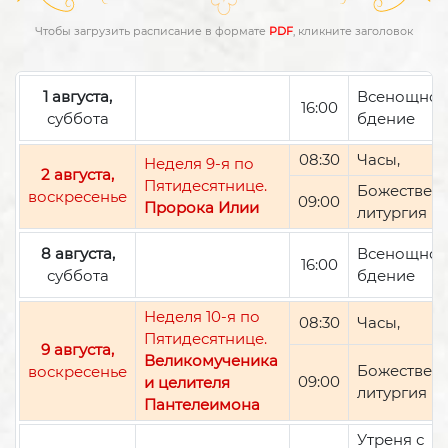
Чтобы загрузить расписание в формате
PDF
, кликните заголовок
1 августа,
Всенощно
16:00
суббота
бдение
08:30
Часы,
Неделя 9-я по
2 августа,
Пятидесятнице.
Божествен
воскресенье
09:00
Пророка Илии
литургия
8 августа,
Всенощно
16:00
суббота
бдение
Неделя 10-я по
08:30
Часы,
Пятидесятнице.
9 августа,
Великомученика
Божествен
воскресенье
09:00
и целителя
литургия
Пантелеимона
Утреня с