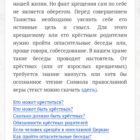
нашей жизни. Но факт крещения сам по себе
не является оберегом. Перед совершением
Таинства необходимо уяснить себе его
истинные цель и смысл. Для этого
крещаемому или его крёстным родителям
нужно пройти огласительные беседы или,
проще говоря, собеседование. В нашем храме
такие беседы проводит настоятель. От
крёстных (или от взрослых крещаемых)
требуется знание наизусть или хотя бы
осознанное чтение Символа православной
веры (текст можно скачать
здесь
).
Кто может креститься?
Кто может быть крёстным?
Сколько должно быть крёстных?
Обязанности крёстных родителей
Если человек крещён в инославной Церкви
Как пройти огласительные беседы?