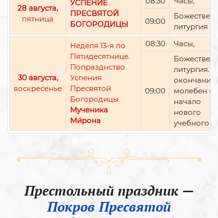
08:30
Часы,
УСПЕНИЕ
28 августа,
ПРЕСВЯТОЙ
Божествен
пятница
09:00
БОГОРОДИЦЫ
литургия
08:30
Часы,
Неделя 13-я по
Пятидесятнице.
Божествен
Попразднство
литургия. П
30 августа,
Успения
окончании 
воскресенье
Пресвятой
09:00
молебен н
Богородицы
начало
Мученика
нового
Ми́рона
учебного г
Престольный праздник —
Покров Пресвятой