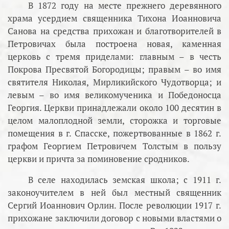
В 1872 году на месте прежнего деревянного
храма усердием священника Тихона Иоанновича
Санова на средства прихожан и благотворителей в
Петровичах была построена новая, каменная
церковь с тремя приделами: главным – в честь
Покрова Пресвятой Богородицы; правым – во имя
святителя Николая, Мирликийского Чудотворца; и
левым – во имя великомученика и Победоносца
Георгия. Церкви принадлежали около 100 десятин в
целом малоплодной земли, сторожка и торговые
помещения в г. Спасске, пожертвованные в 1862 г.
графом Георгием Петровичем Толстым в пользу
церкви и причта за поминовение сродников.
В селе находилась земская школа; с 1911 г.
законоучителем в ней был местный священник
Сергий Иоаннович Орлин. После революции 1917 г.
прихожане заключили договор с новыми властями о