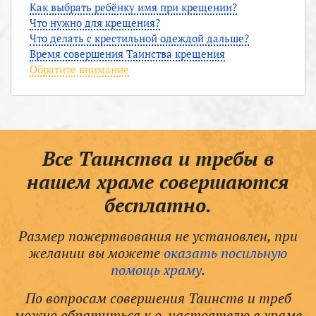
Как выбрать ребёнку имя при крещении?
Что нужно для крещения?
Что делать с крестильной одеждой дальше?
Время совершения Таинства крещения
Обратите внимание
Все Таинства и требы в
нашем храме совершаются
бесплатно.
Размер пожертвования не установлен, при
желании вы можете
оказать посильную
помощь храму
.
По вопросам совершения Таинств и треб
можно обратиться к о. настоятелю в храме