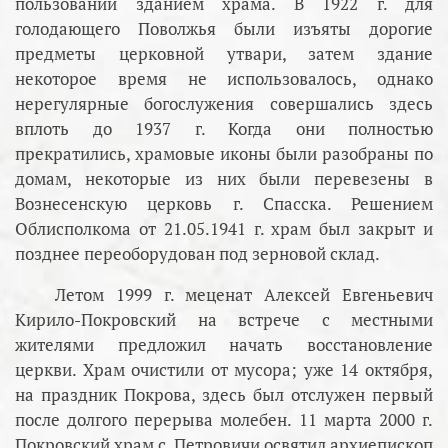
пользовании зданием храма. В 1922 г. для
голодающего Поволжья были изъяты дорогие
предметы церковной утвари, затем здание
некоторое время не использовалось, однако
нерегулярные богослужения совершались здесь
вплоть до 1937 г. Когда они полностью
прекратились, храмовые иконы были разобраны по
домам, некоторые из них были перевезены в
Вознесенскую церковь г. Спасска. Решением
Облисполкома от 21.05.1941 г. храм был закрыт и
позднее переоборудован под зерновой склад.
Летом 1999 г. меценат Алексей Евгеньевич
Кирило-Покровский на встрече с местными
жителями предложил начать восстановление
церкви. Храм очистили от мусора; уже 14 октября,
на праздник Покрова, здесь был отслужен первый
после долгого перерыва молебен. 11 марта 2000 г.
Покровский храм с. Петровичи освятил архиепископ