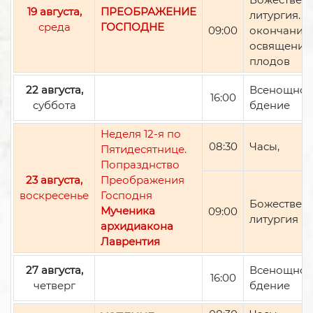
19 августа,
ПРЕОБРАЖЕНИЕ
литургия. П
среда
ГОСПОДНЕ
09:00
окончании 
освящение
плодов
22 августа,
Всенощно
16:00
суббота
бдение
Неделя 12-я по
08:30
Часы,
Пятидесятнице.
Попразднство
23 августа,
Преображения
воскресенье
Господня
Божествен
Мученика
09:00
литургия
архидиакона
Лаврентия
27 августа,
Всенощно
16:00
четверг
бдение