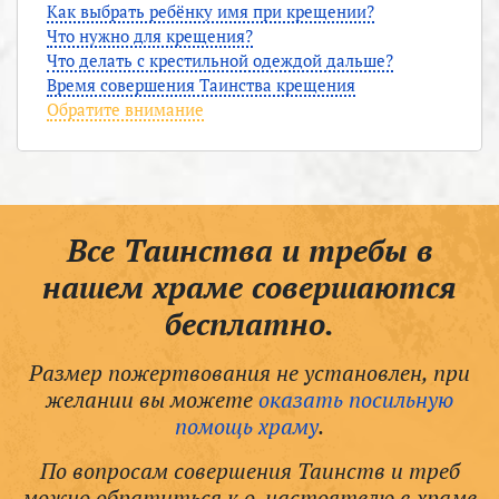
Как выбрать ребёнку имя при крещении?
Что нужно для крещения?
Что делать с крестильной одеждой дальше?
Время совершения Таинства крещения
Обратите внимание
Все Таинства и требы в
нашем храме совершаются
бесплатно.
Размер пожертвования не установлен, при
желании вы можете
оказать посильную
помощь храму
.
По вопросам совершения Таинств и треб
можно обратиться к о. настоятелю в храме