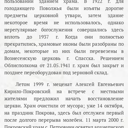
пользовании зданием храма. В 1922 г. для
голодающего Поволжья были изъяты дорогие
предметы церковной утвари, затем здание
некоторое время не использовалось, однако
нерегулярные богослужения совершались здесь
вплоть до 1937 г. Когда они полностью
прекратились, храмовые иконы были разобраны по
домам, некоторые из них были перевезены в
Вознесенскую церковь г. Спасска. Решением
Облисполкома от 21.05.1941 г. храм был закрыт и
позднее переоборудован под зерновой склад.
Летом 1999 г. меценат Алексей Евгеньевич
Кирило-Покровский на встрече с местными
жителями предложил начать восстановление
церкви. Храм очистили от мусора; уже 14 октября,
на праздник Покрова, здесь был отслужен первый
после долгого перерыва молебен. 11 марта 2000 г.
Покровский храм с. Петровичи освятил архиепископ