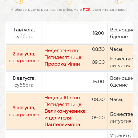
Чтобы загрузить расписание в формате
PDF
, кликните заголовок
1 августа,
Всенощно
16:00
суббота
бдение
08:30
Часы,
Неделя 9-я по
2 августа,
Пятидесятнице.
Божествен
воскресенье
09:00
Пророка Илии
литургия
8 августа,
Всенощно
16:00
суббота
бдение
Неделя 10-я по
08:30
Часы,
Пятидесятнице.
9 августа,
Великомученика
Божествен
воскресенье
09:00
и целителя
литургия
Пантелеимона
Утреня с