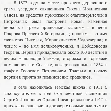
В 1872 году на месте прежнего деревянного
храма усердием священника Тихона Иоанновича
Санова на средства прихожан и благотворителей в
Петровичах была построена новая, каменная
церковь с тремя приделами: главным – в честь
Покрова Пресвятой Богородицы; правым – во имя
святителя Николая, Мирликийского Чудотворца; и
левым – во имя великомученика и Победоносца
Георгия. Церкви принадлежали около 100 десятин в
целом малоплодной земли, сторожка и торговые
помещения в г. Спасске, пожертвованные в 1862 г.
графом Георгием Петровичем Толстым в пользу
церкви и причта за поминовение сродников.
В селе находилась земская школа; с 1911 г.
законоучителем в ней был местный священник
Сергий Иоаннович Орлин. После революции 1917 г.
прихожане заключили договор с новыми властями о