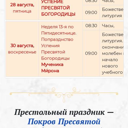
08:30
Часы,
УСПЕНИЕ
28 августа,
ПРЕСВЯТОЙ
Божествен
пятница
09:00
БОГОРОДИЦЫ
литургия
08:30
Часы,
Неделя 13-я по
Пятидесятнице.
Божествен
Попразднство
литургия. П
30 августа,
Успения
окончании 
воскресенье
Пресвятой
09:00
молебен н
Богородицы
начало
Мученика
нового
Ми́рона
учебного г
Престольный праздник —
Покров Пресвятой