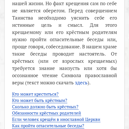
нашей жизни. Но факт крещения сам по себе
не является оберегом. Перед совершением
Таинства необходимо уяснить себе его
истинные цель и смысл. Для этого
крещаемому или его крёстным родителям
нужно пройти огласительные беседы или,
проще говоря, собеседование. В нашем храме
такие беседы проводит настоятель. От
крёстных (или от взрослых крещаемых)
требуется знание наизусть или хотя бы
осознанное чтение Символа православной
веры (текст можно скачать
здесь
).
Кто может креститься?
Кто может быть крёстным?
Сколько должно быть крёстных?
Обязанности крёстных родителей
Если человек крещён в инославной Церкви
Как пройти огласительные беседы?