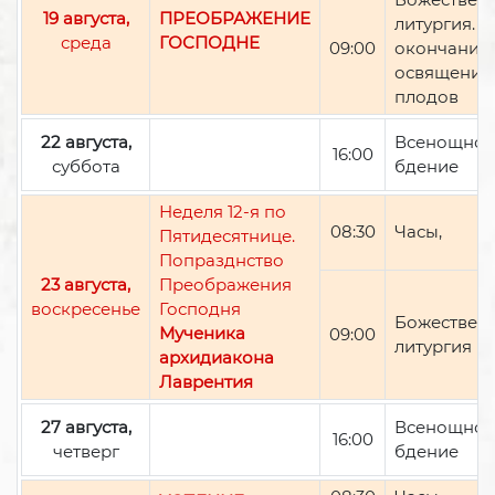
19 августа,
ПРЕОБРАЖЕНИЕ
литургия. П
среда
ГОСПОДНЕ
09:00
окончании 
освящение
плодов
22 августа,
Всенощно
16:00
суббота
бдение
Неделя 12-я по
08:30
Часы,
Пятидесятнице.
Попразднство
23 августа,
Преображения
воскресенье
Господня
Божествен
Мученика
09:00
литургия
архидиакона
Лаврентия
27 августа,
Всенощно
16:00
четверг
бдение