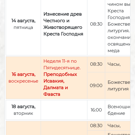
чином вын
Креста
Изнесение древ
Господня,
14 августа,
Честного и
08:30
Божествен
пятница
Животворящего
литургия. П
Креста Господня
окончании 
освящение
меда
Неделя 11-я по
08:30
Часы,
Пятидесятнице.
16 августа,
Преподобных
воскресенье
Исаакия,
Божествен
09:00
Далмата и
литургия
Фавста
18 августа,
Всенощно
16:00
вторник
бдение
08:30
Часы,
Божествен