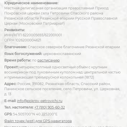
Юридическое наименование:
Местная религиозная организация православный Приход
Покровской церкви села Петровичи Спасского района
Рязанской области Рязанской епархии Русской Православной
Церкви (Московский Патриархат)
Реквизиты:
ИНН/КПП 6220005693/622001001
ОГРН 1026200004621
Благочиние:
Спасское северное благочиние Рязанской епархии
Язык богослужений:
церковнославянский
Время работы:
по
расписанию
Проект:
четырехстолпный односветный объём с крупным
восьмериком под луковичным куполом над центральной частью
и примыкающей трехъярусной колокольней (1872)
Адрес:
Россия, 391082, Рязанская область, Спасский район,
Панинское сельское поселение, село Петровичи, ул. Церковная,
д. 13
E-mail:
info@pokrov-petrovichi.ru
Тел. настоятеля:
+7 (910) 905-60-32
GPS:
54.505700°N 40.225200°E
Файл точек (wpt) для GPS-навигатора