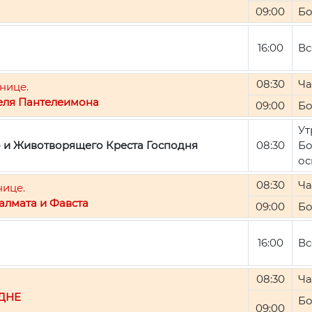
09:00
Бо
16:00
Вс
08:30
Ча
нице.
еля Пантелеимона
09:00
Бо
Ут
о и Животворящего Креста Господня
08:30
Бо
ос
08:30
Ча
нице.
алмата и Фавста
09:00
Бо
16:00
Вс
08:30
Ча
ДНЕ
Бо
09:00