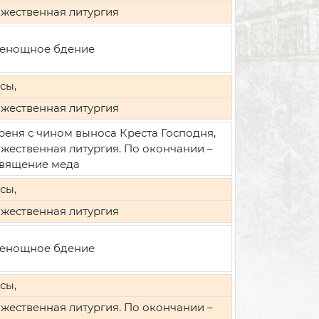
жественная литургия
енощное бдение
сы,
жественная литургия
реня с чином выноса Креста Господня,
жественная литургия. По окончании –
вящение меда
сы,
жественная литургия
енощное бдение
сы,
жественная литургия. По окончании –