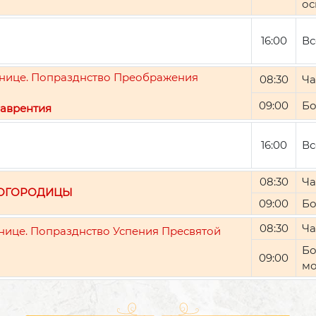
ос
16:00
Вс
ятнице. Попразднство Преображения
08:30
Ча
09:00
Бо
аврентия
16:00
Вс
08:30
Ча
БОГОРОДИЦЫ
09:00
Бо
08:30
Ча
тнице. Попразднство Успения Пресвятой
Бо
09:00
мо