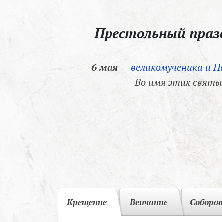
Престольный пра
6 мая
—
великомученика и П
Во имя этих святы
Крещение
Венчание
Соборо