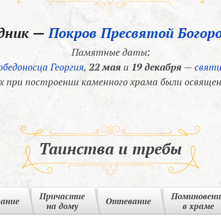
здник —
Покров Пресвятой Богор
Памятные даты:
обедоносца Георгия
,
22 мая
и
19 декабря
—
святи
х при построении каменного храма были освящен
Таинства и требы
Причастие
Поминовени
вание
Отпевание
на дому
в храме