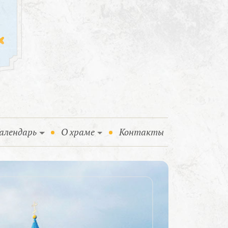
алендарь
О храме
Контакты