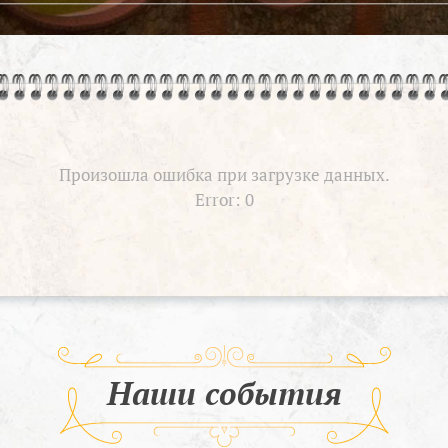
Произошла ошибка при загрузке данных.
Error: 0
Наши события