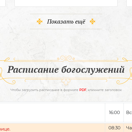
Показать ещё
Расписание богослужений
Чтобы загрузить расписание в формате
PDF
, кликните заголовок
16:00
Вс
08:30
Ча
нице.