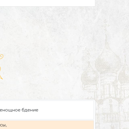
енощное бдение
сы,