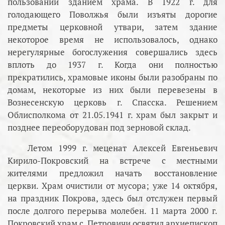
пользовании зданием храма. В 1922 г. для
голодающего Поволжья были изъяты дорогие
предметы церковной утвари, затем здание
некоторое время не использовалось, однако
нерегулярные богослужения совершались здесь
вплоть до 1937 г. Когда они полностью
прекратились, храмовые иконы были разобраны по
домам, некоторые из них были перевезены в
Вознесенскую церковь г. Спасска. Решением
Облисполкома от 21.05.1941 г. храм был закрыт и
позднее переоборудован под зерновой склад.
Летом 1999 г. меценат Алексей Евгеньевич
Кирило-Покровский на встрече с местными
жителями предложил начать восстановление
церкви. Храм очистили от мусора; уже 14 октября,
на праздник Покрова, здесь был отслужен первый
после долгого перерыва молебен. 11 марта 2000 г.
Покровский храм с. Петровичи освятил архиепископ