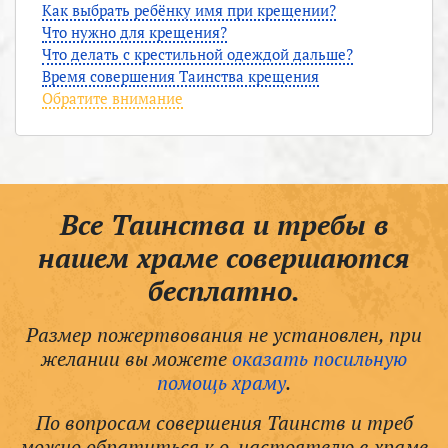
Как выбрать ребёнку имя при крещении?
Что нужно для крещения?
Что делать с крестильной одеждой дальше?
Время совершения Таинства крещения
Обратите внимание
Все Таинства и требы в
нашем храме совершаются
бесплатно.
Размер пожертвования не установлен, при
желании вы можете
оказать посильную
помощь храму
.
По вопросам совершения Таинств и треб
можно обратиться к о. настоятелю в храме