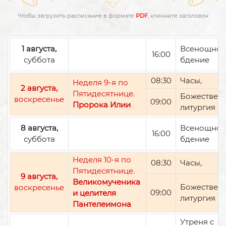
Чтобы загрузить расписание в формате
PDF
, кликните заголовок
1 августа,
Всенощно
16:00
суббота
бдение
08:30
Часы,
Неделя 9-я по
2 августа,
Пятидесятнице.
Божествен
воскресенье
09:00
Пророка Илии
литургия
8 августа,
Всенощно
16:00
суббота
бдение
Неделя 10-я по
08:30
Часы,
Пятидесятнице.
9 августа,
Великомученика
Божествен
воскресенье
09:00
и целителя
литургия
Пантелеимона
Утреня с