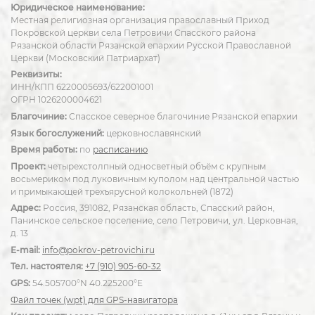
Юридическое наименование:
Местная религиозная организация православный Приход
Покровской церкви села Петровичи Спасского района
Рязанской области Рязанской епархии Русской Православной
Церкви (Московский Патриархат)
Реквизиты:
ИНН/КПП 6220005693/622001001
ОГРН 1026200004621
Благочиние:
Спасское северное благочиние Рязанской епархии
Язык богослужений:
церковнославянский
Время работы:
по
расписанию
Проект:
четырехстолпный односветный объём с крупным
восьмериком под луковичным куполом над центральной частью
и примыкающей трехъярусной колокольней (1872)
Адрес:
Россия, 391082, Рязанская область, Спасский район,
Панинское сельское поселение, село Петровичи, ул. Церковная,
д. 13
E-mail:
info@pokrov-petrovichi.ru
Тел. настоятеля:
+7 (910) 905-60-32
GPS:
54.505700°N 40.225200°E
Файл точек (wpt) для GPS-навигатора