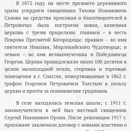
В 1872 году на месте прежнего деревянного
храма усердием священника Тихона Иоанновича
Санова на средства прихожан и благотворителей в
Петровичах была построена новая, каменная
церковь с тремя приделами: главным – в честь
Покрова Пресвятой Богородицы; правым – во имя
святителя Николая, Мирликийского Чудотворца; и
левым – во имя великомученика и Победоносца
Георгия. Церкви принадлежали около 100 десятин в
целом малоплодной земли, сторожка и торговые
помещения в г. Спасске, пожертвованные в 1862 г.
графом Георгием Петровичем Толстым в пользу
церкви и причта за поминовение сродников.
В селе находилась земская школа; с 1911 г.
законоучителем в ней был местный священник
Сергий Иоаннович Орлин. После революции 1917 г.
прихожане заключили договор с новыми властями о