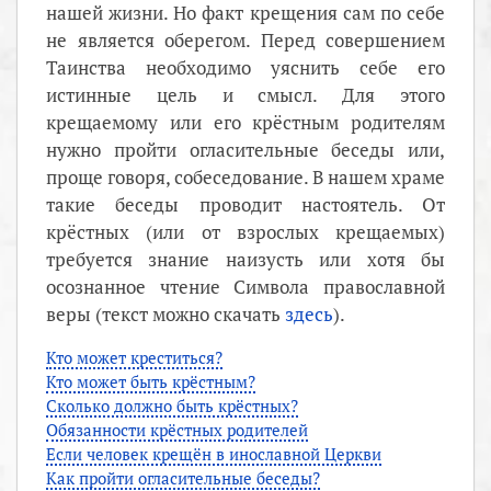
нашей жизни. Но факт крещения сам по себе
не является оберегом. Перед совершением
Таинства необходимо уяснить себе его
истинные цель и смысл. Для этого
крещаемому или его крёстным родителям
нужно пройти огласительные беседы или,
проще говоря, собеседование. В нашем храме
такие беседы проводит настоятель. От
крёстных (или от взрослых крещаемых)
требуется знание наизусть или хотя бы
осознанное чтение Символа православной
веры (текст можно скачать
здесь
).
Кто может креститься?
Кто может быть крёстным?
Сколько должно быть крёстных?
Обязанности крёстных родителей
Если человек крещён в инославной Церкви
Как пройти огласительные беседы?