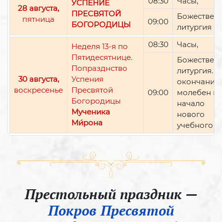
08:30
Часы,
УСПЕНИЕ
28 августа,
ПРЕСВЯТОЙ
Божествен
пятница
09:00
БОГОРОДИЦЫ
литургия
08:30
Часы,
Неделя 13-я по
Пятидесятнице.
Божествен
Попразднство
литургия. П
30 августа,
Успения
окончании 
воскресенье
Пресвятой
09:00
молебен н
Богородицы
начало
Мученика
нового
Ми́рона
учебного г
Престольный праздник —
Покров Пресвятой