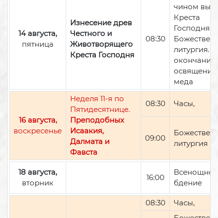
чином вын
Креста
Изнесение древ
Господня,
14 августа,
Честного и
08:30
Божествен
пятница
Животворящего
литургия. П
Креста Господня
окончании 
освящение
меда
Неделя 11-я по
08:30
Часы,
Пятидесятнице.
16 августа,
Преподобных
воскресенье
Исаакия,
Божествен
09:00
Далмата и
литургия
Фавста
18 августа,
Всенощно
16:00
вторник
бдение
08:30
Часы,
Божествен