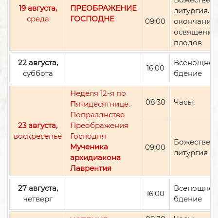
19 августа,
ПРЕОБРАЖЕНИЕ
литургия. П
среда
ГОСПОДНЕ
09:00
окончании 
освящение
плодов
22 августа,
Всенощно
16:00
суббота
бдение
Неделя 12-я по
08:30
Часы,
Пятидесятнице.
Попразднство
23 августа,
Преображения
воскресенье
Господня
Божествен
Мученика
09:00
литургия
архидиакона
Лаврентия
27 августа,
Всенощно
16:00
четверг
бдение