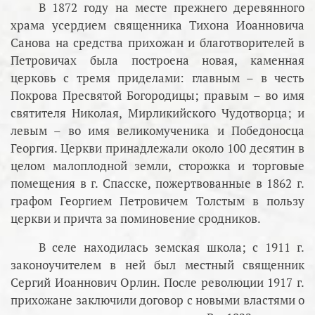
В 1872 году на месте прежнего деревянного
храма усердием священника Тихона Иоанновича
Санова на средства прихожан и благотворителей в
Петровичах была построена новая, каменная
церковь с тремя приделами: главным – в честь
Покрова Пресвятой Богородицы; правым – во имя
святителя Николая, Мирликийского Чудотворца; и
левым – во имя великомученика и Победоносца
Георгия. Церкви принадлежали около 100 десятин в
целом малоплодной земли, сторожка и торговые
помещения в г. Спасске, пожертвованные в 1862 г.
графом Георгием Петровичем Толстым в пользу
церкви и причта за поминовение сродников.
В селе находилась земская школа; с 1911 г.
законоучителем в ней был местный священник
Сергий Иоаннович Орлин. После революции 1917 г.
прихожане заключили договор с новыми властями о