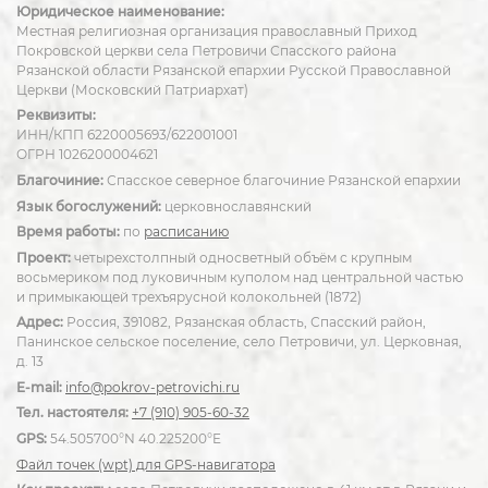
Юридическое наименование:
Местная религиозная организация православный Приход
Покровской церкви села Петровичи Спасского района
Рязанской области Рязанской епархии Русской Православной
Церкви (Московский Патриархат)
Реквизиты:
ИНН/КПП 6220005693/622001001
ОГРН 1026200004621
Благочиние:
Спасское северное благочиние Рязанской епархии
Язык богослужений:
церковнославянский
Время работы:
по
расписанию
Проект:
четырехстолпный односветный объём с крупным
восьмериком под луковичным куполом над центральной частью
и примыкающей трехъярусной колокольней (1872)
Адрес:
Россия, 391082, Рязанская область, Спасский район,
Панинское сельское поселение, село Петровичи, ул. Церковная,
д. 13
E-mail:
info@pokrov-petrovichi.ru
Тел. настоятеля:
+7 (910) 905-60-32
GPS:
54.505700°N 40.225200°E
Файл точек (wpt) для GPS-навигатора