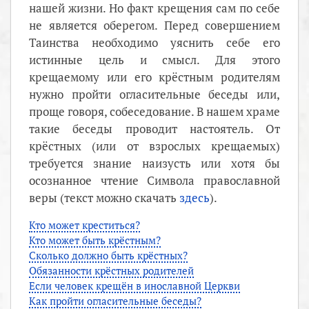
нашей жизни. Но факт крещения сам по себе
не является оберегом. Перед совершением
Таинства необходимо уяснить себе его
истинные цель и смысл. Для этого
крещаемому или его крёстным родителям
нужно пройти огласительные беседы или,
проще говоря, собеседование. В нашем храме
такие беседы проводит настоятель. От
крёстных (или от взрослых крещаемых)
требуется знание наизусть или хотя бы
осознанное чтение Символа православной
веры (текст можно скачать
здесь
).
Кто может креститься?
Кто может быть крёстным?
Сколько должно быть крёстных?
Обязанности крёстных родителей
Если человек крещён в инославной Церкви
Как пройти огласительные беседы?