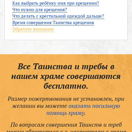
Как выбрать ребёнку имя при крещении?
Что нужно для крещения?
Что делать с крестильной одеждой дальше?
Время совершения Таинства крещения
Обратите внимание
Все Таинства и требы в
нашем храме совершаются
бесплатно.
Размер пожертвования не установлен, при
желании вы можете
оказать посильную
помощь храму
.
По вопросам совершения Таинств и треб
можно обратиться к о. настоятелю в храме