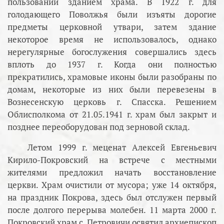
пользовании зданием храма. В 1922 г. для
голодающего Поволжья были изъяты дорогие
предметы церковной утвари, затем здание
некоторое время не использовалось, однако
нерегулярные богослужения совершались здесь
вплоть до 1937 г. Когда они полностью
прекратились, храмовые иконы были разобраны по
домам, некоторые из них были перевезены в
Вознесенскую церковь г. Спасска. Решением
Облисполкома от 21.05.1941 г. храм был закрыт и
позднее переоборудован под зерновой склад.
Летом 1999 г. меценат Алексей Евгеньевич
Кирило-Покровский на встрече с местными
жителями предложил начать восстановление
церкви. Храм очистили от мусора; уже 14 октября,
на праздник Покрова, здесь был отслужен первый
после долгого перерыва молебен. 11 марта 2000 г.
Покровский храм с. Петровичи освятил архиепископ