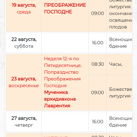
19 августа,
ПРЕОБРАЖЕНИЕ
литургия. П
среда
ГОСПОДНЕ
09:00
окончании 
освящение
плодов
22 августа,
Всенощно
16:00
суббота
бдение
Неделя 12-я по
08:30
Часы,
Пятидесятнице.
Попразднство
23 августа,
Преображения
воскресенье
Господня
Божествен
Мученика
09:00
литургия
архидиакона
Лаврентия
27 августа,
Всенощно
16:00
четверг
бдение