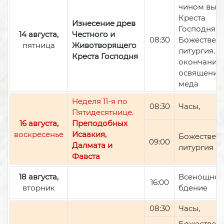
чином вын
Креста
Изнесение древ
Господня,
14 августа,
Честного и
08:30
Божествен
пятница
Животворящего
литургия. П
Креста Господня
окончании 
освящение
меда
Неделя 11-я по
08:30
Часы,
Пятидесятнице.
16 августа,
Преподобных
воскресенье
Исаакия,
Божествен
09:00
Далмата и
литургия
Фавста
18 августа,
Всенощно
16:00
вторник
бдение
08:30
Часы,
Божествен