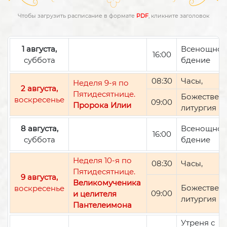
Чтобы загрузить расписание в формате
PDF
, кликните заголовок
1 августа,
Всенощно
16:00
суббота
бдение
08:30
Часы,
Неделя 9-я по
2 августа,
Пятидесятнице.
Божествен
воскресенье
09:00
Пророка Илии
литургия
8 августа,
Всенощно
16:00
суббота
бдение
Неделя 10-я по
08:30
Часы,
Пятидесятнице.
9 августа,
Великомученика
Божествен
воскресенье
09:00
и целителя
литургия
Пантелеимона
Утреня с