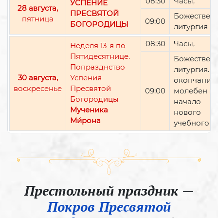
08:30
Часы,
УСПЕНИЕ
28 августа,
ПРЕСВЯТОЙ
Божествен
пятница
09:00
БОГОРОДИЦЫ
литургия
08:30
Часы,
Неделя 13-я по
Пятидесятнице.
Божествен
Попразднство
литургия. П
30 августа,
Успения
окончании 
воскресенье
Пресвятой
09:00
молебен н
Богородицы
начало
Мученика
нового
Ми́рона
учебного г
Престольный праздник —
Покров Пресвятой