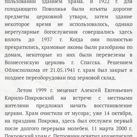
пользовании зданием храма. В 1922 г. для
голодающего Поволжья были изъяты дорогие
предметы церковной утвари, затем здание
некоторое время не использовалось, однако
нерегулярные богослужения совершались здесь
вплоть до 1937 г. Когда они полностью
прекратились, храмовые иконы были разобраны по
домам, некоторые из них были перевезены в
Вознесенскую церковь г. Спасска. Решением
Облисполкома от 21.05.1941 г. храм был закрыт и
позднее переоборудован под зерновой склад.
Летом 1999 г. меценат Алексей Евгеньевич
Кирило-Покровский на встрече с местными
жителями предложил начать восстановление
церкви. Храм очистили от мусора; уже 14 октября,
на праздник Покрова, здесь был отслужен первый
после долгого перерыва молебен. 11 марта 2000 г.
Покровский храм с. Петровичи освятил архиепископ