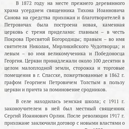
В 1872 году на месте прежнего деревянного
храма усердием священника Тихона Иоанновича
Санова на средства прихожан и благотворителей в
Петровичах была построена новая, каменная
церковь с тремя приделами: главным – в честь
Покрова Пресвятой Богородицы; правым – во имя
святителя Николая, Мирликийского Чудотворца; и
левым – во имя великомученика и Победоносца
Георгия. Церкви принадлежали около 100 десятин в
целом малоплодной земли, сторожка и торговые
помещения в г. Спасске, пожертвованные в 1862 г.
графом Георгием Петровичем Толстым в пользу
церкви и причта за поминовение сродников.
В селе находилась земская школа; с 1911 г.
законоучителем в ней был местный священник
Сергий Иоаннович Орлин. После революции 1917 г.
прихожане заключили договор с новыми властями о