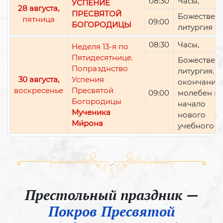
08:30
Часы,
УСПЕНИЕ
28 августа,
ПРЕСВЯТОЙ
Божествен
пятница
09:00
БОГОРОДИЦЫ
литургия
08:30
Часы,
Неделя 13-я по
Пятидесятнице.
Божествен
Попразднство
литургия. П
30 августа,
Успения
окончании 
воскресенье
Пресвятой
09:00
молебен н
Богородицы
начало
Мученика
нового
Ми́рона
учебного г
Престольный праздник —
Покров Пресвятой