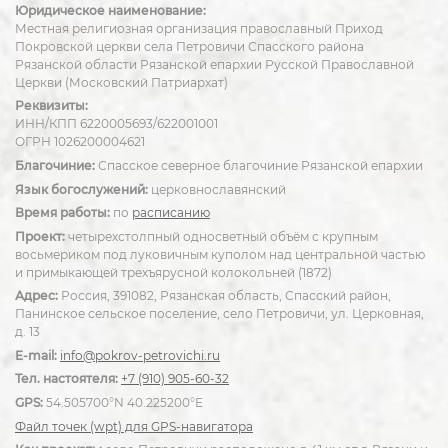
Юридическое наименование:
Местная религиозная организация православный Приход
Покровской церкви села Петровичи Спасского района
Рязанской области Рязанской епархии Русской Православной
Церкви (Московский Патриархат)
Реквизиты:
ИНН/КПП 6220005693/622001001
ОГРН 1026200004621
Благочиние:
Спасское северное благочиние Рязанской епархии
Язык богослужений:
церковнославянский
Время работы:
по
расписанию
Проект:
четырехстолпный односветный объём с крупным
восьмериком под луковичным куполом над центральной частью
и примыкающей трехъярусной колокольней (1872)
Адрес:
Россия, 391082, Рязанская область, Спасский район,
Панинское сельское поселение, село Петровичи, ул. Церковная,
д. 13
E-mail:
info@pokrov-petrovichi.ru
Тел. настоятеля:
+7 (910) 905-60-32
GPS:
54.505700°N 40.225200°E
Файл точек (wpt) для GPS-навигатора