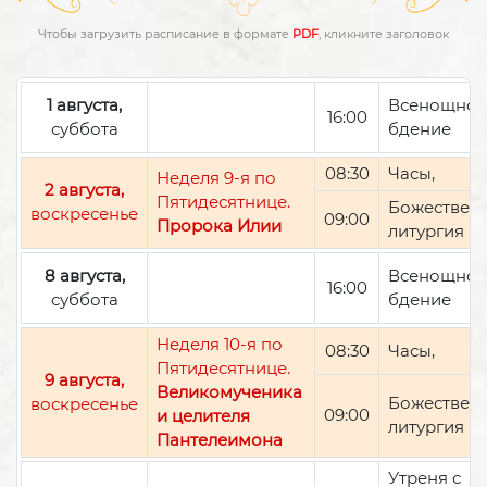
Чтобы загрузить расписание в формате
PDF
, кликните заголовок
1 августа,
Всенощно
16:00
суббота
бдение
08:30
Часы,
Неделя 9-я по
2 августа,
Пятидесятнице.
Божествен
воскресенье
09:00
Пророка Илии
литургия
8 августа,
Всенощно
16:00
суббота
бдение
Неделя 10-я по
08:30
Часы,
Пятидесятнице.
9 августа,
Великомученика
Божествен
воскресенье
09:00
и целителя
литургия
Пантелеимона
Утреня с