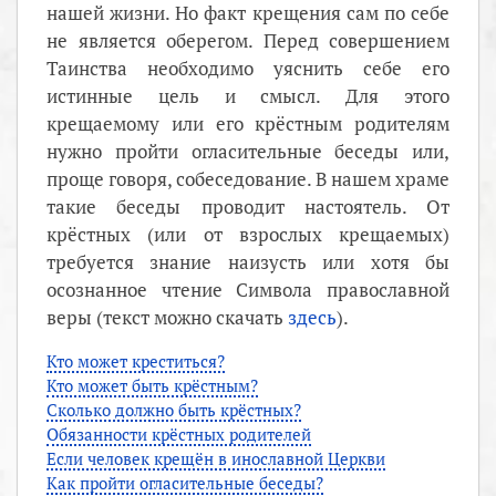
нашей жизни. Но факт крещения сам по себе
не является оберегом. Перед совершением
Таинства необходимо уяснить себе его
истинные цель и смысл. Для этого
крещаемому или его крёстным родителям
нужно пройти огласительные беседы или,
проще говоря, собеседование. В нашем храме
такие беседы проводит настоятель. От
крёстных (или от взрослых крещаемых)
требуется знание наизусть или хотя бы
осознанное чтение Символа православной
веры (текст можно скачать
здесь
).
Кто может креститься?
Кто может быть крёстным?
Сколько должно быть крёстных?
Обязанности крёстных родителей
Если человек крещён в инославной Церкви
Как пройти огласительные беседы?