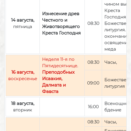
чином вын
Креста
Изнесение древ
Господня,
14 августа,
Честного и
08:30
Божествен
пятница
Животворящего
литургия. П
Креста Господня
окончании 
освящение
меда
Неделя 11-я по
08:30
Часы,
Пятидесятнице.
16 августа,
Преподобных
воскресенье
Исаакия,
Божествен
09:00
Далмата и
литургия
Фавста
18 августа,
Всенощно
16:00
вторник
бдение
08:30
Часы,
Божествен