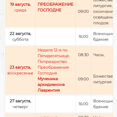
19 августа,
ПРЕОБРАЖЕНИЕ
литургия. П
среда
ГОСПОДНЕ
09:00
окончании 
освящение
плодов
22 августа,
Всенощно
16:00
суббота
бдение
Неделя 12-я по
08:30
Часы,
Пятидесятнице.
Попразднство
23 августа,
Преображения
воскресенье
Господня
Божествен
Мученика
09:00
литургия
архидиакона
Лаврентия
27 августа,
Всенощно
16:00
четверг
бдение