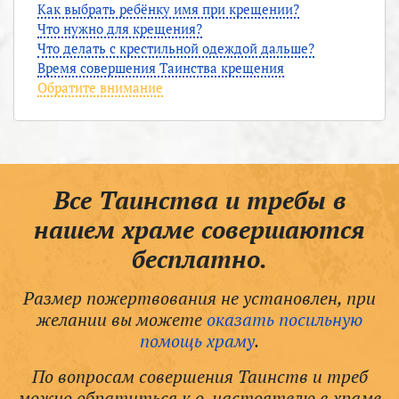
Как выбрать ребёнку имя при крещении?
Что нужно для крещения?
Что делать с крестильной одеждой дальше?
Время совершения Таинства крещения
Обратите внимание
Все Таинства и требы в
нашем храме совершаются
бесплатно.
Размер пожертвования не установлен, при
желании вы можете
оказать посильную
помощь храму
.
По вопросам совершения Таинств и треб
можно обратиться к о. настоятелю в храме