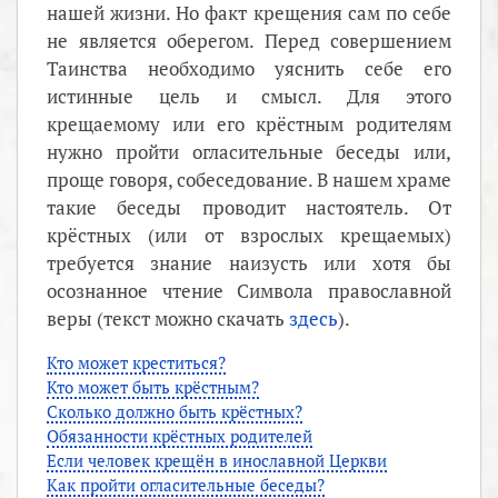
нашей жизни. Но факт крещения сам по себе
не является оберегом. Перед совершением
Таинства необходимо уяснить себе его
истинные цель и смысл. Для этого
крещаемому или его крёстным родителям
нужно пройти огласительные беседы или,
проще говоря, собеседование. В нашем храме
такие беседы проводит настоятель. От
крёстных (или от взрослых крещаемых)
требуется знание наизусть или хотя бы
осознанное чтение Символа православной
веры (текст можно скачать
здесь
).
Кто может креститься?
Кто может быть крёстным?
Сколько должно быть крёстных?
Обязанности крёстных родителей
Если человек крещён в инославной Церкви
Как пройти огласительные беседы?