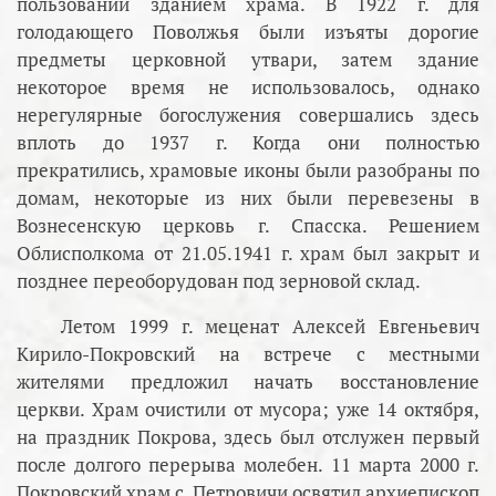
пользовании зданием храма. В 1922 г. для
голодающего Поволжья были изъяты дорогие
предметы церковной утвари, затем здание
некоторое время не использовалось, однако
нерегулярные богослужения совершались здесь
вплоть до 1937 г. Когда они полностью
прекратились, храмовые иконы были разобраны по
домам, некоторые из них были перевезены в
Вознесенскую церковь г. Спасска. Решением
Облисполкома от 21.05.1941 г. храм был закрыт и
позднее переоборудован под зерновой склад.
Летом 1999 г. меценат Алексей Евгеньевич
Кирило-Покровский на встрече с местными
жителями предложил начать восстановление
церкви. Храм очистили от мусора; уже 14 октября,
на праздник Покрова, здесь был отслужен первый
после долгого перерыва молебен. 11 марта 2000 г.
Покровский храм с. Петровичи освятил архиепископ