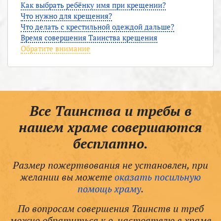
Как выбрать ребёнку имя при крещении?
Что нужно для крещения?
Что делать с крестильной одеждой дальше?
Время совершения Таинства крещения
Обратите внимание
Все Таинства и требы в
нашем храме совершаются
бесплатно.
Размер пожертвования не установлен, при
желании вы можете
оказать посильную
помощь храму
.
По вопросам совершения Таинств и треб
можно обратиться к о. настоятелю в храме