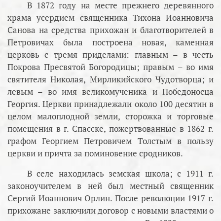
В 1872 году на месте прежнего деревянного
храма усердием священника Тихона Иоанновича
Санова на средства прихожан и благотворителей в
Петровичах была построена новая, каменная
церковь с тремя приделами: главным – в честь
Покрова Пресвятой Богородицы; правым – во имя
святителя Николая, Мирликийского Чудотворца; и
левым – во имя великомученика и Победоносца
Георгия. Церкви принадлежали около 100 десятин в
целом малоплодной земли, сторожка и торговые
помещения в г. Спасске, пожертвованные в 1862 г.
графом Георгием Петровичем Толстым в пользу
церкви и причта за поминовение сродников.
В селе находилась земская школа; с 1911 г.
законоучителем в ней был местный священник
Сергий Иоаннович Орлин. После революции 1917 г.
прихожане заключили договор с новыми властями о