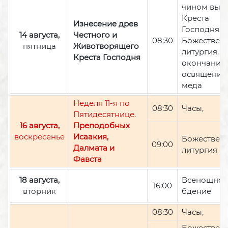
чином вын
Креста
Изнесение древ
Господня,
14 августа,
Честного и
08:30
Божествен
пятница
Животворящего
литургия. П
Креста Господня
окончании 
освящение
меда
Неделя 11-я по
08:30
Часы,
Пятидесятнице.
16 августа,
Преподобных
воскресенье
Исаакия,
Божествен
09:00
Далмата и
литургия
Фавста
18 августа,
Всенощно
16:00
вторник
бдение
08:30
Часы,
Божествен