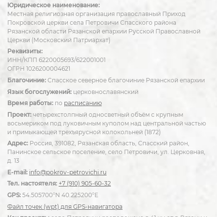
Юридическое наименование:
Местная религиозная организация православный Приход
Покровской церкви села Петровичи Спасского района
Рязанской области Рязанской епархии Русской Православной
Церкви (Московский Патриархат)
Реквизиты:
ИНН/КПП 6220005693/622001001
ОГРН 1026200004621
Благочиние:
Спасское северное благочиние Рязанской епархии
Язык богослужений:
церковнославянский
Время работы:
по
расписанию
Проект:
четырехстолпный односветный объём с крупным
восьмериком под луковичным куполом над центральной частью
и примыкающей трехъярусной колокольней (1872)
Адрес:
Россия, 391082, Рязанская область, Спасский район,
Панинское сельское поселение, село Петровичи, ул. Церковная,
д. 13
E-mail:
info@pokrov-petrovichi.ru
Тел. настоятеля:
+7 (910) 905-60-32
GPS:
54.505700°N 40.225200°E
Файл точек (wpt) для GPS-навигатора