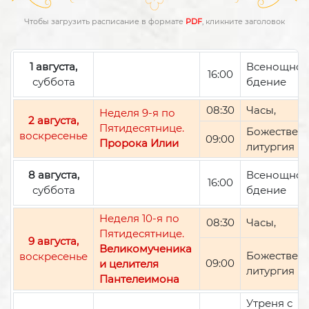
Чтобы загрузить расписание в формате
PDF
, кликните заголовок
1 августа,
Всенощно
16:00
суббота
бдение
08:30
Часы,
Неделя 9-я по
2 августа,
Пятидесятнице.
Божествен
воскресенье
09:00
Пророка Илии
литургия
8 августа,
Всенощно
16:00
суббота
бдение
Неделя 10-я по
08:30
Часы,
Пятидесятнице.
9 августа,
Великомученика
Божествен
воскресенье
09:00
и целителя
литургия
Пантелеимона
Утреня с