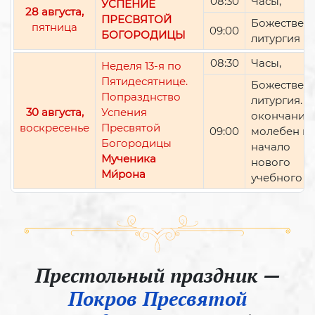
08:30
Часы,
УСПЕНИЕ
28 августа,
ПРЕСВЯТОЙ
Божествен
пятница
09:00
БОГОРОДИЦЫ
литургия
08:30
Часы,
Неделя 13-я по
Пятидесятнице.
Божествен
Попразднство
литургия. П
30 августа,
Успения
окончании 
воскресенье
Пресвятой
09:00
молебен н
Богородицы
начало
Мученика
нового
Ми́рона
учебного г
Престольный праздник —
Покров Пресвятой