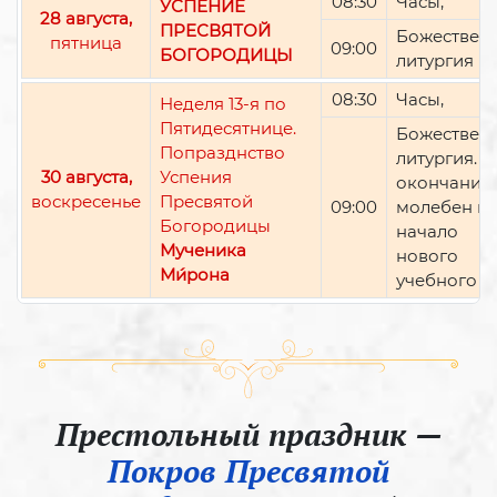
08:30
Часы,
УСПЕНИЕ
28 августа,
ПРЕСВЯТОЙ
Божествен
пятница
09:00
БОГОРОДИЦЫ
литургия
08:30
Часы,
Неделя 13-я по
Пятидесятнице.
Божествен
Попразднство
литургия. П
30 августа,
Успения
окончании 
воскресенье
Пресвятой
09:00
молебен н
Богородицы
начало
Мученика
нового
Ми́рона
учебного г
Престольный праздник —
Покров Пресвятой