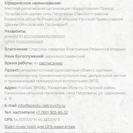
Юридическое наименование:
Местная религиозная организация православный Приход
Покровской церкви села Петровичи Спасского района
Рязанской области Рязанской епархии Русской Православной
Церкви (Московский Патриархат)
Реквизиты:
ИНН/КПП 6220005693/622001001
ОГРН 1026200004621
Благочиние:
Спасское северное благочиние Рязанской епархии
Язык богослужений:
церковнославянский
Время работы:
по
расписанию
Проект:
четырехстолпный односветный объём с крупным
восьмериком под луковичным куполом над центральной частью
и примыкающей трехъярусной колокольней (1872)
Адрес:
Россия, 391082, Рязанская область, Спасский район,
Панинское сельское поселение, село Петровичи, ул. Церковная,
д. 13
E-mail:
info@pokrov-petrovichi.ru
Тел. настоятеля:
+7 (910) 905-60-32
GPS:
54.505700°N 40.225200°E
Файл точек (wpt) для GPS-навигатора