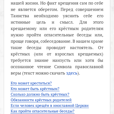
нашей жизни. Но факт крещения сам по себе
не является оберегом. Перед совершением
Таинства необходимо уяснить себе его
истинные цель и смысл. Для этого
крещаемому или его крёстным родителям
нужно пройти огласительные беседы или,
проще говоря, собеседование. В нашем храме
такие беседы проводит настоятель. От
крёстных (или от взрослых крещаемых)
требуется знание наизусть или хотя бы
осознанное чтение Символа православной
веры (текст можно скачать
здесь
).
Кто может креститься?
Кто может быть крёстным?
Сколько должно быть крёстных?
Обязанности крёстных родителей
Если человек крещён в инославной Церкви
Как пройти огласительные беседы?