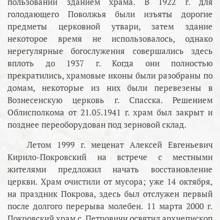
пользовании зданием храма. В 1922 г. для
голодающего Поволжья были изъяты дорогие
предметы церковной утвари, затем здание
некоторое время не использовалось, однако
нерегулярные богослужения совершались здесь
вплоть до 1937 г. Когда они полностью
прекратились, храмовые иконы были разобраны по
домам, некоторые из них были перевезены в
Вознесенскую церковь г. Спасска. Решением
Облисполкома от 21.05.1941 г. храм был закрыт и
позднее переоборудован под зерновой склад.
Летом 1999 г. меценат Алексей Евгеньевич
Кирило-Покровский на встрече с местными
жителями предложил начать восстановление
церкви. Храм очистили от мусора; уже 14 октября,
на праздник Покрова, здесь был отслужен первый
после долгого перерыва молебен. 11 марта 2000 г.
Покровский храм с. Петровичи освятил архиепископ