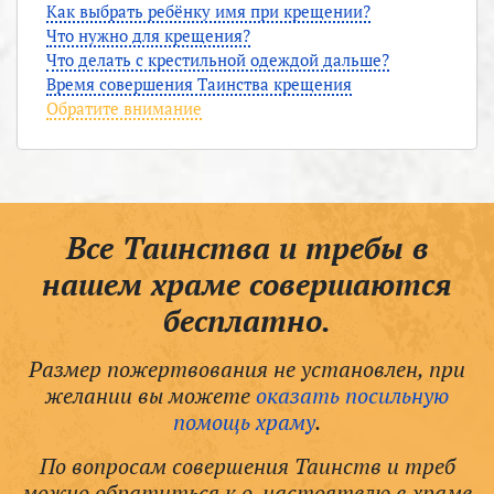
Как выбрать ребёнку имя при крещении?
Что нужно для крещения?
Что делать с крестильной одеждой дальше?
Время совершения Таинства крещения
Обратите внимание
Все Таинства и требы в
нашем храме совершаются
бесплатно.
Размер пожертвования не установлен, при
желании вы можете
оказать посильную
помощь храму
.
По вопросам совершения Таинств и треб
можно обратиться к о. настоятелю в храме