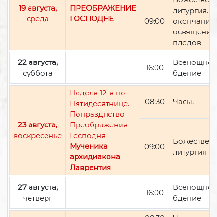
19 августа,
ПРЕОБРАЖЕНИЕ
литургия. П
среда
ГОСПОДНЕ
09:00
окончании 
освящение
плодов
22 августа,
Всенощно
16:00
суббота
бдение
Неделя 12-я по
08:30
Часы,
Пятидесятнице.
Попразднство
23 августа,
Преображения
воскресенье
Господня
Божествен
Мученика
09:00
литургия
архидиакона
Лаврентия
27 августа,
Всенощно
16:00
четверг
бдение