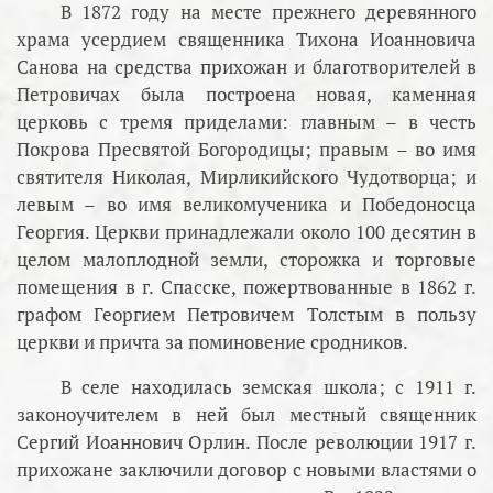
В 1872 году на месте прежнего деревянного
храма усердием священника Тихона Иоанновича
Санова на средства прихожан и благотворителей в
Петровичах была построена новая, каменная
церковь с тремя приделами: главным – в честь
Покрова Пресвятой Богородицы; правым – во имя
святителя Николая, Мирликийского Чудотворца; и
левым – во имя великомученика и Победоносца
Георгия. Церкви принадлежали около 100 десятин в
целом малоплодной земли, сторожка и торговые
помещения в г. Спасске, пожертвованные в 1862 г.
графом Георгием Петровичем Толстым в пользу
церкви и причта за поминовение сродников.
В селе находилась земская школа; с 1911 г.
законоучителем в ней был местный священник
Сергий Иоаннович Орлин. После революции 1917 г.
прихожане заключили договор с новыми властями о