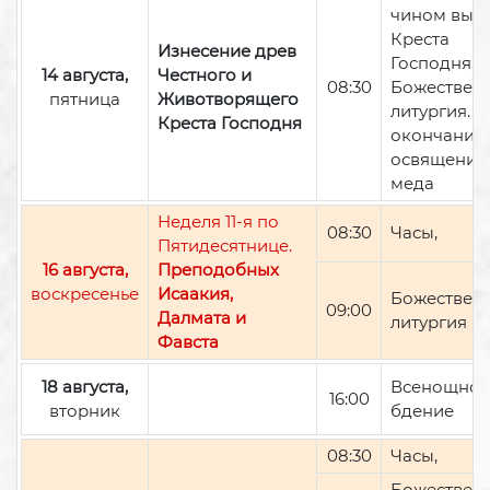
чином вын
Креста
Изнесение древ
Господня,
14 августа,
Честного и
08:30
Божествен
пятница
Животворящего
литургия. П
Креста Господня
окончании 
освящение
меда
Неделя 11-я по
08:30
Часы,
Пятидесятнице.
16 августа,
Преподобных
воскресенье
Исаакия,
Божествен
09:00
Далмата и
литургия
Фавста
18 августа,
Всенощно
16:00
вторник
бдение
08:30
Часы,
Божествен