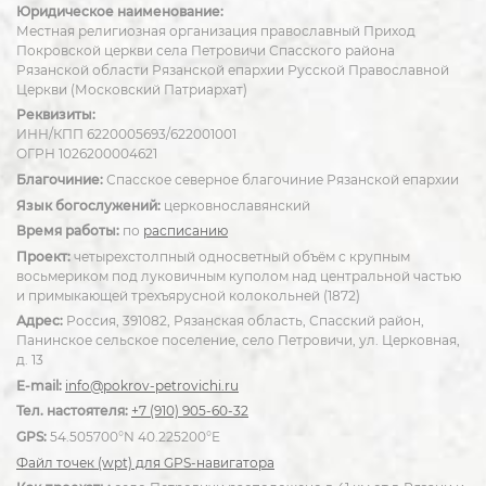
Юридическое наименование:
Местная религиозная организация православный Приход
Покровской церкви села Петровичи Спасского района
Рязанской области Рязанской епархии Русской Православной
Церкви (Московский Патриархат)
Реквизиты:
ИНН/КПП 6220005693/622001001
ОГРН 1026200004621
Благочиние:
Спасское северное благочиние Рязанской епархии
Язык богослужений:
церковнославянский
Время работы:
по
расписанию
Проект:
четырехстолпный односветный объём с крупным
восьмериком под луковичным куполом над центральной частью
и примыкающей трехъярусной колокольней (1872)
Адрес:
Россия, 391082, Рязанская область, Спасский район,
Панинское сельское поселение, село Петровичи, ул. Церковная,
д. 13
E-mail:
info@pokrov-petrovichi.ru
Тел. настоятеля:
+7 (910) 905-60-32
GPS:
54.505700°N 40.225200°E
Файл точек (wpt) для GPS-навигатора