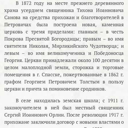
В 1872 году на месте прежнего деревянного
храма усердием священника Тихона Иоанновича
Санова на средства прихожан и благотворителей в
Петровичах была построена новая, каменная
церковь с тремя приделами: главным – в честь
Покрова Пресвятой Богородицы; правым – во имя
святителя Николая, Мирликийского Чудотворца; и
левым – во имя великомученика и Победоносца
Георгия. Церкви принадлежали около 100 десятин в
целом малоплодной земли, сторожка и торговые
помещения в г. Спасске, пожертвованные в 1862 г.
графом Георгием Петровичем Толстым в пользу
церкви и причта за поминовение сродников.
В селе находилась земская школа; с 1911 г.
законоучителем в ней был местный священник
Сергий Иоаннович Орлин. После революции 1917 г.
прихожане заключили договор с новыми властями о