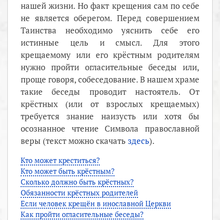
нашей жизни. Но факт крещения сам по себе
не является оберегом. Перед совершением
Таинства необходимо уяснить себе его
истинные цель и смысл. Для этого
крещаемому или его крёстным родителям
нужно пройти огласительные беседы или,
проще говоря, собеседование. В нашем храме
такие беседы проводит настоятель. От
крёстных (или от взрослых крещаемых)
требуется знание наизусть или хотя бы
осознанное чтение Символа православной
веры (текст можно скачать
здесь
).
Кто может креститься?
Кто может быть крёстным?
Сколько должно быть крёстных?
Обязанности крёстных родителей
Если человек крещён в инославной Церкви
Как пройти огласительные беседы?