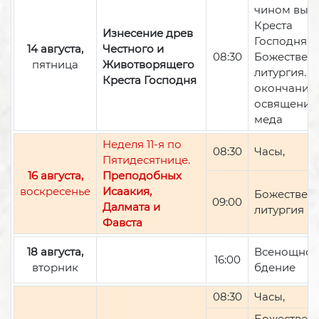
чином вын
Креста
Изнесение древ
Господня,
14 августа,
Честного и
08:30
Божествен
пятница
Животворящего
литургия. П
Креста Господня
окончании 
освящение
меда
Неделя 11-я по
08:30
Часы,
Пятидесятнице.
16 августа,
Преподобных
воскресенье
Исаакия,
Божествен
09:00
Далмата и
литургия
Фавста
18 августа,
Всенощно
16:00
вторник
бдение
08:30
Часы,
Божествен