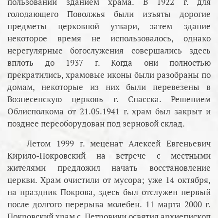
пользовании зданием храма. В 1922 г. для
голодающего Поволжья были изъяты дорогие
предметы церковной утвари, затем здание
некоторое время не использовалось, однако
нерегулярные богослужения совершались здесь
вплоть до 1937 г. Когда они полностью
прекратились, храмовые иконы были разобраны по
домам, некоторые из них были перевезены в
Вознесенскую церковь г. Спасска. Решением
Облисполкома от 21.05.1941 г. храм был закрыт и
позднее переоборудован под зерновой склад.
Летом 1999 г. меценат Алексей Евгеньевич
Кирило-Покровский на встрече с местными
жителями предложил начать восстановление
церкви. Храм очистили от мусора; уже 14 октября,
на праздник Покрова, здесь был отслужен первый
после долгого перерыва молебен. 11 марта 2000 г.
Покровский храм с. Петровичи освятил архиепископ