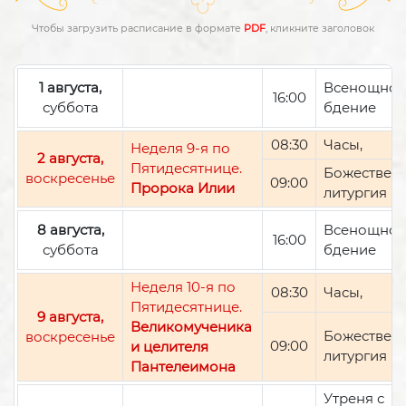
Чтобы загрузить расписание в формате
PDF
, кликните заголовок
1 августа,
Всенощно
16:00
суббота
бдение
08:30
Часы,
Неделя 9-я по
2 августа,
Пятидесятнице.
Божествен
воскресенье
09:00
Пророка Илии
литургия
8 августа,
Всенощно
16:00
суббота
бдение
Неделя 10-я по
08:30
Часы,
Пятидесятнице.
9 августа,
Великомученика
Божествен
воскресенье
09:00
и целителя
литургия
Пантелеимона
Утреня с