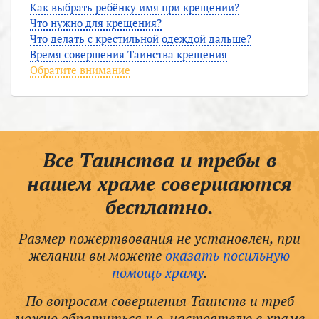
Как выбрать ребёнку имя при крещении?
Что нужно для крещения?
Что делать с крестильной одеждой дальше?
Время совершения Таинства крещения
Обратите внимание
Все Таинства и требы в
нашем храме совершаются
бесплатно.
Размер пожертвования не установлен, при
желании вы можете
оказать посильную
помощь храму
.
По вопросам совершения Таинств и треб
можно обратиться к о. настоятелю в храме