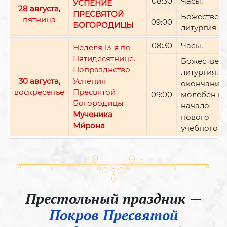
08:30
Часы,
УСПЕНИЕ
28 августа,
ПРЕСВЯТОЙ
Божествен
пятница
09:00
БОГОРОДИЦЫ
литургия
08:30
Часы,
Неделя 13-я по
Пятидесятнице.
Божествен
Попразднство
литургия. П
30 августа,
Успения
окончании 
воскресенье
Пресвятой
09:00
молебен н
Богородицы
начало
Мученика
нового
Ми́рона
учебного г
Престольный праздник —
Покров Пресвятой