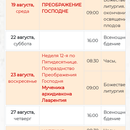
19 августа,
ПРЕОБРАЖЕНИЕ
литургия. П
среда
ГОСПОДНЕ
09:00
окончании 
освящение
плодов
22 августа,
Всенощно
16:00
суббота
бдение
Неделя 12-я по
08:30
Часы,
Пятидесятнице.
Попразднство
23 августа,
Преображения
воскресенье
Господня
Божествен
Мученика
09:00
литургия
архидиакона
Лаврентия
27 августа,
Всенощно
16:00
четверг
бдение