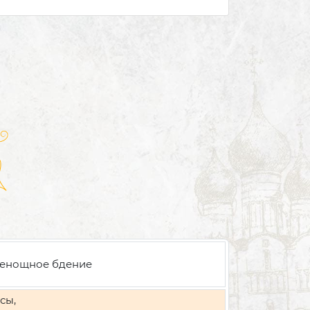
енощное бдение
сы,