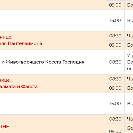
09:00
Бо
16:00
Вс
08:30
Ча
нице.
еля Пантелеимона
09:00
Бо
Ут
о и Животворящего Креста Господня
08:30
Бо
ос
08:30
Ча
нице.
алмата и Фавста
09:00
Бо
16:00
Вс
08:30
Ча
ДНЕ
Бо
09:00