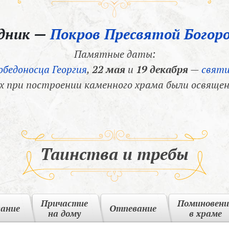
здник —
Покров Пресвятой Богор
Памятные даты:
обедоносца Георгия
,
22 мая
и
19 декабря
—
святи
х при построении каменного храма были освящен
Таинства и требы
Причастие
Поминовени
вание
Отпевание
на дому
в храме