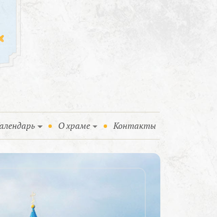
алендарь
О храме
Контакты