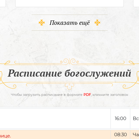
Показать ещё
Расписание богослужений
Чтобы загрузить расписание в формате
PDF
, кликните заголовок
16:00
Вс
08:30
Ча
нице.