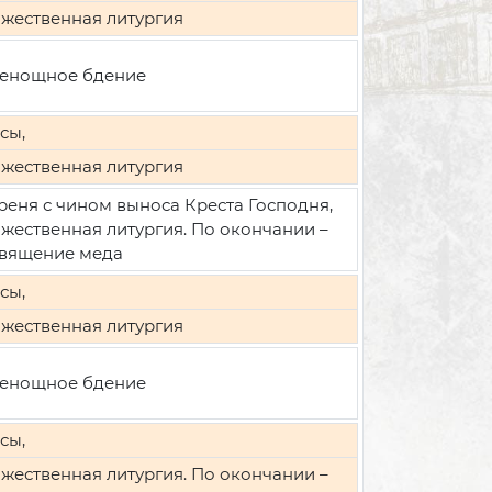
жественная литургия
енощное бдение
сы,
жественная литургия
реня с чином выноса Креста Господня,
жественная литургия. По окончании –
вящение меда
сы,
жественная литургия
енощное бдение
сы,
жественная литургия. По окончании –