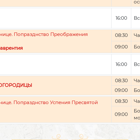
ос
16:00
Вс
ятнице. Попразднство Преображения
08:30
Ча
09:00
Бо
аврентия
16:00
Вс
08:30
Ча
БОГОРОДИЦЫ
09:00
Бо
08:30
Ча
тнице. Попразднство Успения Пресвятой
Бо
09:00
мо