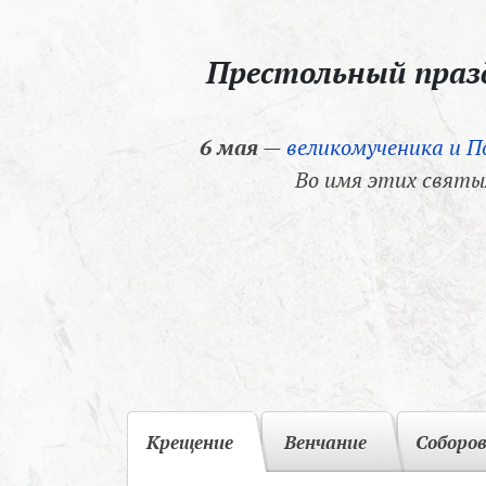
Престольный пра
6 мая
—
великомученика и П
Во имя этих святы
Крещение
Венчание
Соборо