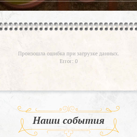
Произошла ошибка при загрузке данных.
Error: 0
Наши события