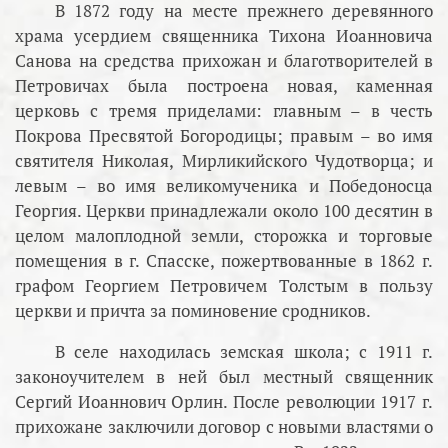
В 1872 году на месте прежнего деревянного
храма усердием священника Тихона Иоанновича
Санова на средства прихожан и благотворителей в
Петровичах была построена новая, каменная
церковь с тремя приделами: главным – в честь
Покрова Пресвятой Богородицы; правым – во имя
святителя Николая, Мирликийского Чудотворца; и
левым – во имя великомученика и Победоносца
Георгия. Церкви принадлежали около 100 десятин в
целом малоплодной земли, сторожка и торговые
помещения в г. Спасске, пожертвованные в 1862 г.
графом Георгием Петровичем Толстым в пользу
церкви и причта за поминовение сродников.
В селе находилась земская школа; с 1911 г.
законоучителем в ней был местный священник
Сергий Иоаннович Орлин. После революции 1917 г.
прихожане заключили договор с новыми властями о