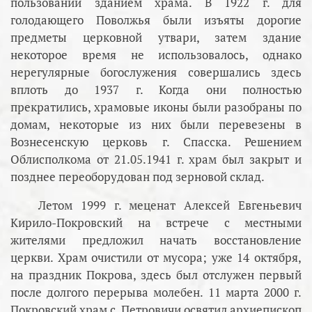
пользовании зданием храма. В 1922 г. для
голодающего Поволжья были изъяты дорогие
предметы церковной утвари, затем здание
некоторое время не использовалось, однако
нерегулярные богослужения совершались здесь
вплоть до 1937 г. Когда они полностью
прекратились, храмовые иконы были разобраны по
домам, некоторые из них были перевезены в
Вознесенскую церковь г. Спасска. Решением
Облисполкома от 21.05.1941 г. храм был закрыт и
позднее переоборудован под зерновой склад.
Летом 1999 г. меценат Алексей Евгеньевич
Кирило-Покровский на встрече с местными
жителями предложил начать восстановление
церкви. Храм очистили от мусора; уже 14 октября,
на праздник Покрова, здесь был отслужен первый
после долгого перерыва молебен. 11 марта 2000 г.
Покровский храм с. Петровичи освятил архиепископ