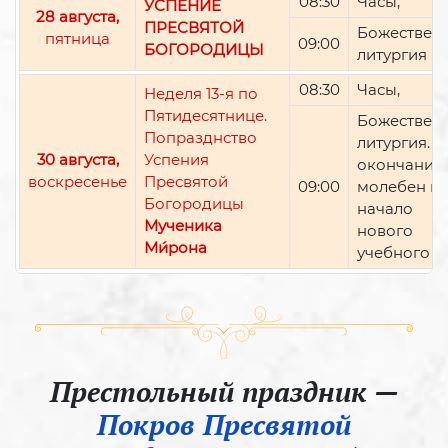
08:30
Часы,
УСПЕНИЕ
28 августа,
ПРЕСВЯТОЙ
Божествен
пятница
09:00
БОГОРОДИЦЫ
литургия
08:30
Часы,
Неделя 13-я по
Пятидесятнице.
Божествен
Попразднство
литургия. П
30 августа,
Успения
окончании 
воскресенье
Пресвятой
09:00
молебен н
Богородицы
начало
Мученика
нового
Ми́рона
учебного г
Престольный праздник —
Покров Пресвятой