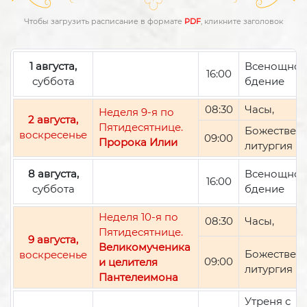
Чтобы загрузить расписание в формате
PDF
, кликните заголовок
1 августа,
Всенощно
16:00
суббота
бдение
08:30
Часы,
Неделя 9-я по
2 августа,
Пятидесятнице.
Божествен
воскресенье
09:00
Пророка Илии
литургия
8 августа,
Всенощно
16:00
суббота
бдение
Неделя 10-я по
08:30
Часы,
Пятидесятнице.
9 августа,
Великомученика
Божествен
воскресенье
09:00
и целителя
литургия
Пантелеимона
Утреня с