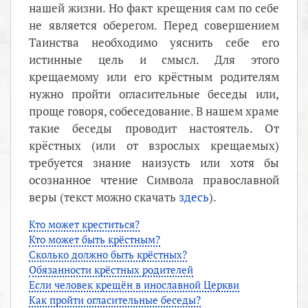
нашей жизни. Но факт крещения сам по себе
не является оберегом. Перед совершением
Таинства необходимо уяснить себе его
истинные цель и смысл. Для этого
крещаемому или его крёстным родителям
нужно пройти огласительные беседы или,
проще говоря, собеседование. В нашем храме
такие беседы проводит настоятель. От
крёстных (или от взрослых крещаемых)
требуется знание наизусть или хотя бы
осознанное чтение Символа православной
веры (текст можно скачать
здесь
).
Кто может креститься?
Кто может быть крёстным?
Сколько должно быть крёстных?
Обязанности крёстных родителей
Если человек крещён в инославной Церкви
Как пройти огласительные беседы?