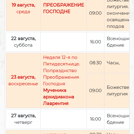
19 августа,
ПРЕОБРАЖЕНИЕ
литургия. П
среда
ГОСПОДНЕ
09:00
окончании 
освящение
плодов
22 августа,
Всенощно
16:00
суббота
бдение
Неделя 12-я по
08:30
Часы,
Пятидесятнице.
Попразднство
23 августа,
Преображения
воскресенье
Господня
Божествен
Мученика
09:00
литургия
архидиакона
Лаврентия
27 августа,
Всенощно
16:00
четверг
бдение