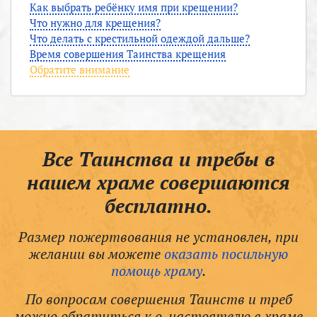
Как выбрать ребёнку имя при крещении?
Что нужно для крещения?
Что делать с крестильной одеждой дальше?
Время совершения Таинства крещения
Обратите внимание
Все Таинства и требы в
нашем храме совершаются
бесплатно.
Размер пожертвования не установлен, при
желании вы можете
оказать посильную
помощь храму
.
По вопросам совершения Таинств и треб
можно обратиться к о. настоятелю в храме