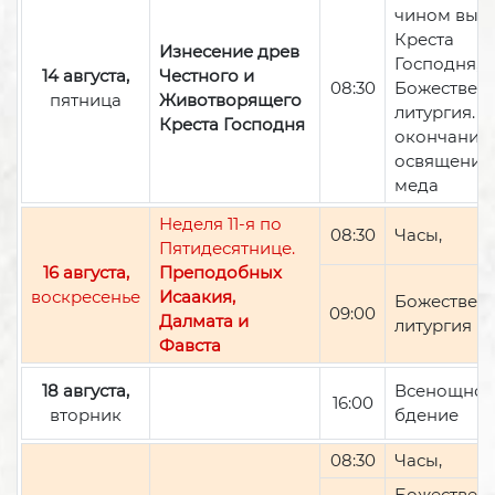
чином вын
Креста
Изнесение древ
Господня,
14 августа,
Честного и
08:30
Божествен
пятница
Животворящего
литургия. П
Креста Господня
окончании 
освящение
меда
Неделя 11-я по
08:30
Часы,
Пятидесятнице.
16 августа,
Преподобных
воскресенье
Исаакия,
Божествен
09:00
Далмата и
литургия
Фавста
18 августа,
Всенощно
16:00
вторник
бдение
08:30
Часы,
Божествен