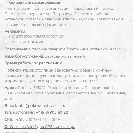
Юридическое наименование:
Местная религиозная организация православный Приход
Покровской церкви села Петровичи Спасского района
Рязанской области Рязанской епархии Русской Православной
Церкви (Московский Патриархат)
Реквизиты:
ИНН/КПП 6220005693/622001001
ОГРН 1026200004621
Благочиние:
Спасское северное благочиние Рязанской епархии
Язык богослужений:
церковнославянский
Время работы:
по
расписанию
Проект:
четырехстолпный односветный объём с крупным
восьмериком под луковичным куполом над центральной частью
и примыкающей трехъярусной колокольней (1872)
Адрес:
Россия, 391082, Рязанская область, Спасский район,
Панинское сельское поселение, село Петровичи, ул. Церковная,
д. 13
E-mail:
info@pokrov-petrovichi.ru
Тел. настоятеля:
+7 (910) 905-60-32
GPS:
54.505700°N 40.225200°E
Файл точек (wpt) для GPS-навигатора