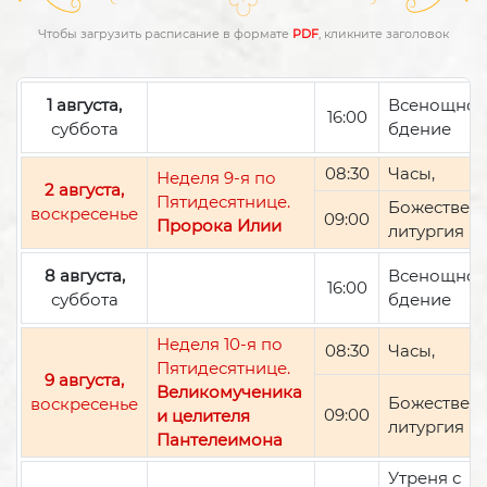
Чтобы загрузить расписание в формате
PDF
, кликните заголовок
1 августа,
Всенощно
16:00
суббота
бдение
08:30
Часы,
Неделя 9-я по
2 августа,
Пятидесятнице.
Божествен
воскресенье
09:00
Пророка Илии
литургия
8 августа,
Всенощно
16:00
суббота
бдение
Неделя 10-я по
08:30
Часы,
Пятидесятнице.
9 августа,
Великомученика
Божествен
воскресенье
09:00
и целителя
литургия
Пантелеимона
Утреня с