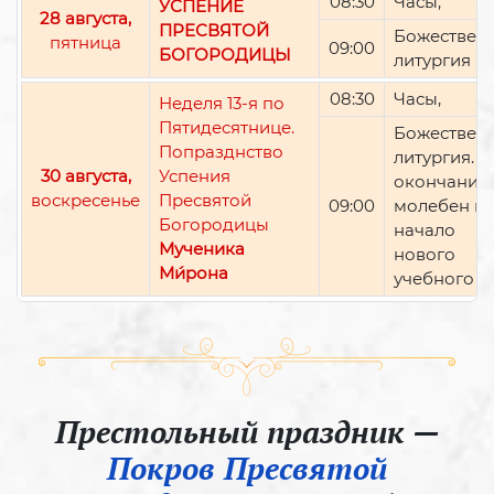
08:30
Часы,
УСПЕНИЕ
28 августа,
ПРЕСВЯТОЙ
Божествен
пятница
09:00
БОГОРОДИЦЫ
литургия
08:30
Часы,
Неделя 13-я по
Пятидесятнице.
Божествен
Попразднство
литургия. П
30 августа,
Успения
окончании 
воскресенье
Пресвятой
09:00
молебен н
Богородицы
начало
Мученика
нового
Ми́рона
учебного г
Престольный праздник —
Покров Пресвятой