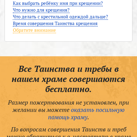
Как выбрать ребёнку имя при крещении?
Что нужно для крещения?
Что делать с крестильной одеждой дальше?
Время совершения Таинства крещения
Обратите внимание
Все Таинства и требы в
нашем храме совершаются
бесплатно.
Размер пожертвования не установлен, при
желании вы можете
оказать посильную
помощь храму
.
По вопросам совершения Таинств и треб
можно обратиться к о. настоятелю в храме