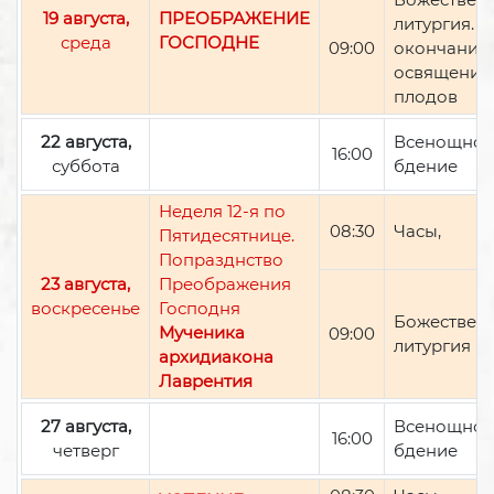
19 августа,
ПРЕОБРАЖЕНИЕ
литургия. П
среда
ГОСПОДНЕ
09:00
окончании 
освящение
плодов
22 августа,
Всенощно
16:00
суббота
бдение
Неделя 12-я по
08:30
Часы,
Пятидесятнице.
Попразднство
23 августа,
Преображения
воскресенье
Господня
Божествен
Мученика
09:00
литургия
архидиакона
Лаврентия
27 августа,
Всенощно
16:00
четверг
бдение