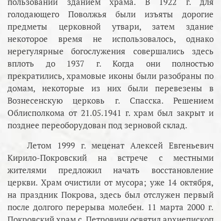
пользовании зданием храма. В 1922 г. для
голодающего Поволжья были изъяты дорогие
предметы церковной утвари, затем здание
некоторое время не использовалось, однако
нерегулярные богослужения совершались здесь
вплоть до 1937 г. Когда они полностью
прекратились, храмовые иконы были разобраны по
домам, некоторые из них были перевезены в
Вознесенскую церковь г. Спасска. Решением
Облисполкома от 21.05.1941 г. храм был закрыт и
позднее переоборудован под зерновой склад.
Летом 1999 г. меценат Алексей Евгеньевич
Кирило-Покровский на встрече с местными
жителями предложил начать восстановление
церкви. Храм очистили от мусора; уже 14 октября,
на праздник Покрова, здесь был отслужен первый
после долгого перерыва молебен. 11 марта 2000 г.
Покровский храм с. Петровичи освятил архиепископ