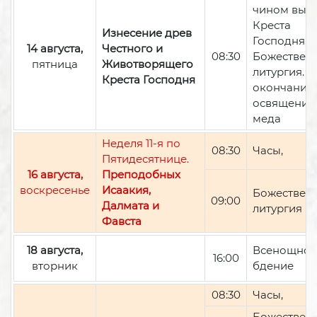
чином вын
Креста
Изнесение древ
Господня,
14 августа,
Честного и
08:30
Божествен
пятница
Животворящего
литургия. П
Креста Господня
окончании 
освящение
меда
Неделя 11-я по
08:30
Часы,
Пятидесятнице.
16 августа,
Преподобных
воскресенье
Исаакия,
Божествен
09:00
Далмата и
литургия
Фавста
18 августа,
Всенощно
16:00
вторник
бдение
08:30
Часы,
Божествен