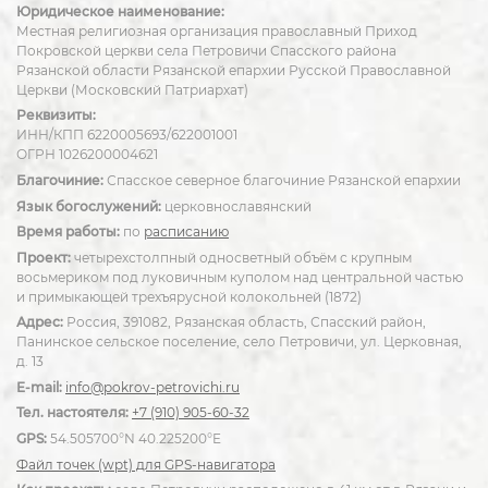
Юридическое наименование:
Местная религиозная организация православный Приход
Покровской церкви села Петровичи Спасского района
Рязанской области Рязанской епархии Русской Православной
Церкви (Московский Патриархат)
Реквизиты:
ИНН/КПП 6220005693/622001001
ОГРН 1026200004621
Благочиние:
Спасское северное благочиние Рязанской епархии
Язык богослужений:
церковнославянский
Время работы:
по
расписанию
Проект:
четырехстолпный односветный объём с крупным
восьмериком под луковичным куполом над центральной частью
и примыкающей трехъярусной колокольней (1872)
Адрес:
Россия, 391082, Рязанская область, Спасский район,
Панинское сельское поселение, село Петровичи, ул. Церковная,
д. 13
E-mail:
info@pokrov-petrovichi.ru
Тел. настоятеля:
+7 (910) 905-60-32
GPS:
54.505700°N 40.225200°E
Файл точек (wpt) для GPS-навигатора