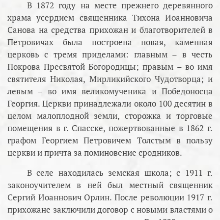
В 1872 году на месте прежнего деревянного
храма усердием священника Тихона Иоанновича
Санова на средства прихожан и благотворителей в
Петровичах была построена новая, каменная
церковь с тремя приделами: главным – в честь
Покрова Пресвятой Богородицы; правым – во имя
святителя Николая, Мирликийского Чудотворца; и
левым – во имя великомученика и Победоносца
Георгия. Церкви принадлежали около 100 десятин в
целом малоплодной земли, сторожка и торговые
помещения в г. Спасске, пожертвованные в 1862 г.
графом Георгием Петровичем Толстым в пользу
церкви и причта за поминовение сродников.
В селе находилась земская школа; с 1911 г.
законоучителем в ней был местный священник
Сергий Иоаннович Орлин. После революции 1917 г.
прихожане заключили договор с новыми властями о