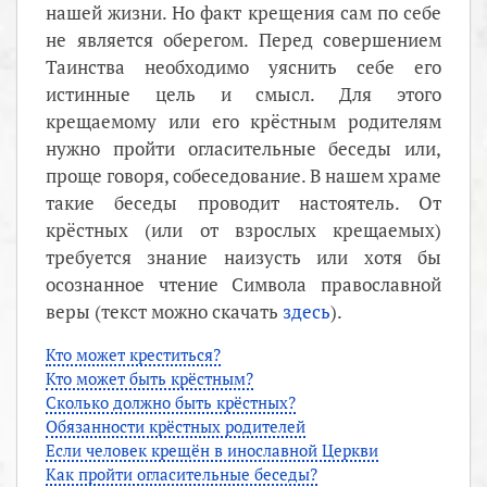
нашей жизни. Но факт крещения сам по себе
не является оберегом. Перед совершением
Таинства необходимо уяснить себе его
истинные цель и смысл. Для этого
крещаемому или его крёстным родителям
нужно пройти огласительные беседы или,
проще говоря, собеседование. В нашем храме
такие беседы проводит настоятель. От
крёстных (или от взрослых крещаемых)
требуется знание наизусть или хотя бы
осознанное чтение Символа православной
веры (текст можно скачать
здесь
).
Кто может креститься?
Кто может быть крёстным?
Сколько должно быть крёстных?
Обязанности крёстных родителей
Если человек крещён в инославной Церкви
Как пройти огласительные беседы?