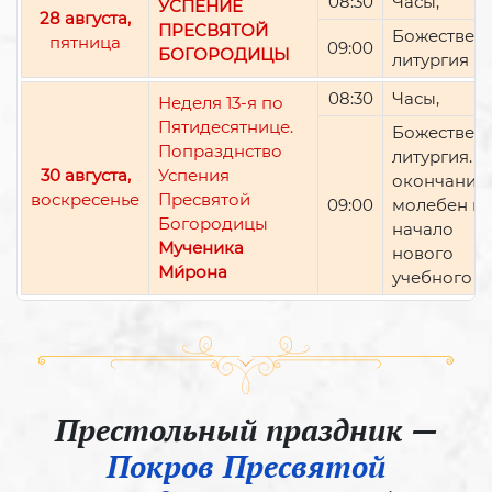
08:30
Часы,
УСПЕНИЕ
28 августа,
ПРЕСВЯТОЙ
Божествен
пятница
09:00
БОГОРОДИЦЫ
литургия
08:30
Часы,
Неделя 13-я по
Пятидесятнице.
Божествен
Попразднство
литургия. П
30 августа,
Успения
окончании 
воскресенье
Пресвятой
09:00
молебен н
Богородицы
начало
Мученика
нового
Ми́рона
учебного г
Престольный праздник —
Покров Пресвятой