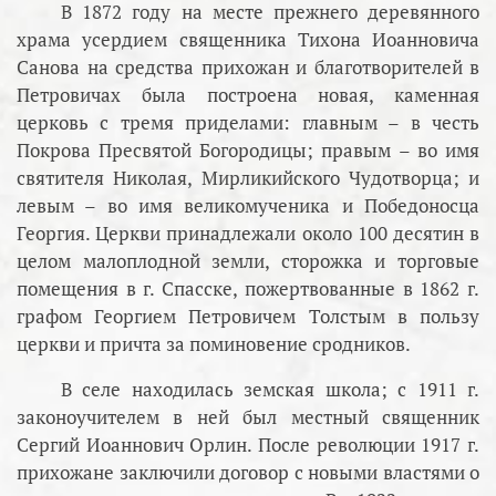
В 1872 году на месте прежнего деревянного
храма усердием священника Тихона Иоанновича
Санова на средства прихожан и благотворителей в
Петровичах была построена новая, каменная
церковь с тремя приделами: главным – в честь
Покрова Пресвятой Богородицы; правым – во имя
святителя Николая, Мирликийского Чудотворца; и
левым – во имя великомученика и Победоносца
Георгия. Церкви принадлежали около 100 десятин в
целом малоплодной земли, сторожка и торговые
помещения в г. Спасске, пожертвованные в 1862 г.
графом Георгием Петровичем Толстым в пользу
церкви и причта за поминовение сродников.
В селе находилась земская школа; с 1911 г.
законоучителем в ней был местный священник
Сергий Иоаннович Орлин. После революции 1917 г.
прихожане заключили договор с новыми властями о