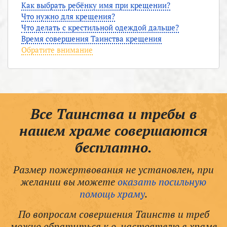
Как выбрать ребёнку имя при крещении?
Что нужно для крещения?
Что делать с крестильной одеждой дальше?
Время совершения Таинства крещения
Обратите внимание
Все Таинства и требы в
нашем храме совершаются
бесплатно.
Размер пожертвования не установлен, при
желании вы можете
оказать посильную
помощь храму
.
По вопросам совершения Таинств и треб
можно обратиться к о. настоятелю в храме