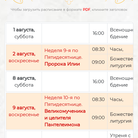
Чтобы загрузить расписание в формате
PDF
, кликните заголовок
1 августа,
Всенощно
16:00
суббота
бдение
08:30
Часы,
Неделя 9-я по
2 августа,
Пятидесятнице.
Божествен
воскресенье
09:00
Пророка Илии
литургия
8 августа,
Всенощно
16:00
суббота
бдение
Неделя 10-я по
08:30
Часы,
Пятидесятнице.
9 августа,
Великомученика
Божествен
воскресенье
09:00
и целителя
литургия
Пантелеимона
Утреня с