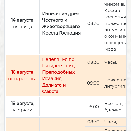
чином вын
Креста
Изнесение древ
Господня,
14 августа,
Честного и
08:30
Божествен
пятница
Животворящего
литургия. П
Креста Господня
окончании 
освящение
меда
Неделя 11-я по
08:30
Часы,
Пятидесятнице.
16 августа,
Преподобных
воскресенье
Исаакия,
Божествен
09:00
Далмата и
литургия
Фавста
18 августа,
Всенощно
16:00
вторник
бдение
08:30
Часы,
Божествен