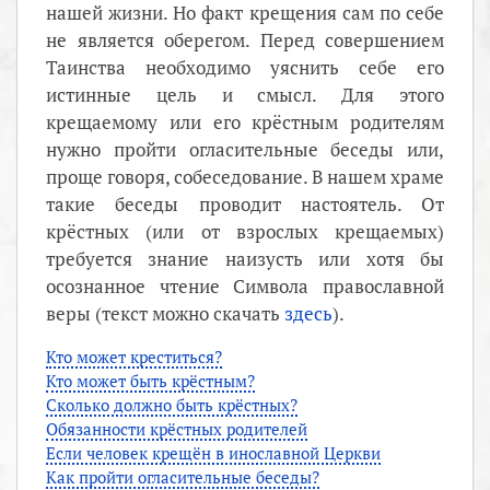
нашей жизни. Но факт крещения сам по себе
не является оберегом. Перед совершением
Таинства необходимо уяснить себе его
истинные цель и смысл. Для этого
крещаемому или его крёстным родителям
нужно пройти огласительные беседы или,
проще говоря, собеседование. В нашем храме
такие беседы проводит настоятель. От
крёстных (или от взрослых крещаемых)
требуется знание наизусть или хотя бы
осознанное чтение Символа православной
веры (текст можно скачать
здесь
).
Кто может креститься?
Кто может быть крёстным?
Сколько должно быть крёстных?
Обязанности крёстных родителей
Если человек крещён в инославной Церкви
Как пройти огласительные беседы?