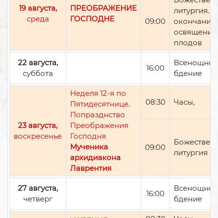
19 августа,
ПРЕОБРАЖЕНИЕ
литургия. П
среда
ГОСПОДНЕ
09:00
окончании 
освящение
плодов
22 августа,
Всенощно
16:00
суббота
бдение
Неделя 12-я по
08:30
Часы,
Пятидесятнице.
Попразднство
23 августа,
Преображения
воскресенье
Господня
Божествен
Мученика
09:00
литургия
архидиакона
Лаврентия
27 августа,
Всенощно
16:00
четверг
бдение