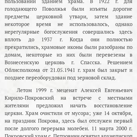
пользовании зданием храма. В 1922 г. для
голодающего Поволжья были изъяты дорогие
предметы церковной утвари, затем здание
некоторое время не использовалось, однако
нерегулярные богослужения совершались здесь
вплоть до 1937 г. Когда они полностью
прекратились, храмовые иконы были разобраны по
домам, некоторые из них были перевезены в
Вознесенскую церковь г. Спасска. Решением
Облисполкома от 21.05.1941 г. храм был закрыт и
позднее переоборудован под зерновой склад.
Летом 1999 г. меценат Алексей Евгеньевич
Кирило-Покровский на встрече с местными
жителями предложил начать восстановление
церкви. Храм очистили от мусора; уже 14 октября,
на праздник Покрова, здесь был отслужен первый
после долгого перерыва молебен. 11 марта 2000 г.
Покровский храм с. Петровичи освятил архиепископ