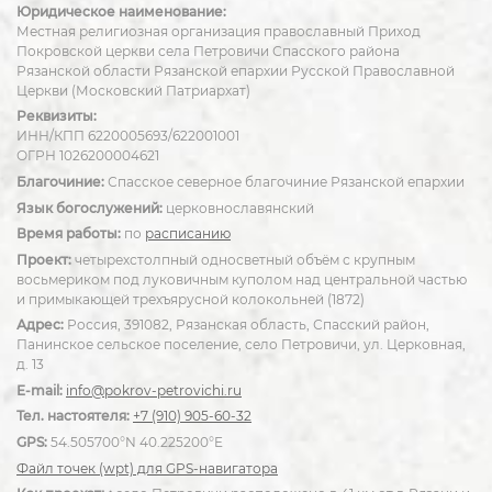
Юридическое наименование:
Местная религиозная организация православный Приход
Покровской церкви села Петровичи Спасского района
Рязанской области Рязанской епархии Русской Православной
Церкви (Московский Патриархат)
Реквизиты:
ИНН/КПП 6220005693/622001001
ОГРН 1026200004621
Благочиние:
Спасское северное благочиние Рязанской епархии
Язык богослужений:
церковнославянский
Время работы:
по
расписанию
Проект:
четырехстолпный односветный объём с крупным
восьмериком под луковичным куполом над центральной частью
и примыкающей трехъярусной колокольней (1872)
Адрес:
Россия, 391082, Рязанская область, Спасский район,
Панинское сельское поселение, село Петровичи, ул. Церковная,
д. 13
E-mail:
info@pokrov-petrovichi.ru
Тел. настоятеля:
+7 (910) 905-60-32
GPS:
54.505700°N 40.225200°E
Файл точек (wpt) для GPS-навигатора