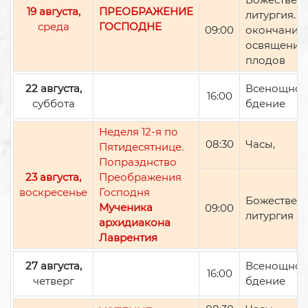
19 августа,
ПРЕОБРАЖЕНИЕ
литургия. П
среда
ГОСПОДНЕ
09:00
окончании 
освящение
плодов
22 августа,
Всенощно
16:00
суббота
бдение
Неделя 12-я по
08:30
Часы,
Пятидесятнице.
Попразднство
23 августа,
Преображения
воскресенье
Господня
Божествен
Мученика
09:00
литургия
архидиакона
Лаврентия
27 августа,
Всенощно
16:00
четверг
бдение