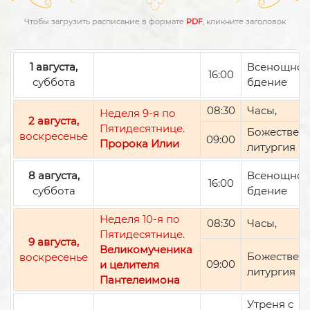
Чтобы загрузить расписание в формате
PDF
, кликните заголовок
1 августа,
Всенощно
16:00
суббота
бдение
08:30
Часы,
Неделя 9-я по
2 августа,
Пятидесятнице.
Божествен
воскресенье
09:00
Пророка Илии
литургия
8 августа,
Всенощно
16:00
суббота
бдение
Неделя 10-я по
08:30
Часы,
Пятидесятнице.
9 августа,
Великомученика
Божествен
воскресенье
09:00
и целителя
литургия
Пантелеимона
Утреня с