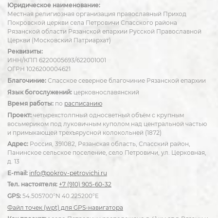
Юридическое наименование:
Местная религиозная организация православный Приход
Покровской церкви села Петровичи Спасского района
Рязанской области Рязанской епархии Русской Православной
Церкви (Московский Патриархат)
Реквизиты:
ИНН/КПП 6220005693/622001001
ОГРН 1026200004621
Благочиние:
Спасское северное благочиние Рязанской епархии
Язык богослужений:
церковнославянский
Время работы:
по
расписанию
Проект:
четырехстолпный односветный объём с крупным
восьмериком под луковичным куполом над центральной частью
и примыкающей трехъярусной колокольней (1872)
Адрес:
Россия, 391082, Рязанская область, Спасский район,
Панинское сельское поселение, село Петровичи, ул. Церковная,
д. 13
E-mail:
info@pokrov-petrovichi.ru
Тел. настоятеля:
+7 (910) 905-60-32
GPS:
54.505700°N 40.225200°E
Файл точек (wpt) для GPS-навигатора