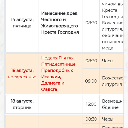
чином вын
Креста
Изнесение древ
Господня,
14 августа,
Честного и
08:30
Божествен
пятница
Животворящего
литургия. П
Креста Господня
окончании 
освящение
меда
Неделя 11-я по
08:30
Часы,
Пятидесятнице.
16 августа,
Преподобных
воскресенье
Исаакия,
Божествен
09:00
Далмата и
литургия
Фавста
18 августа,
Всенощно
16:00
вторник
бдение
08:30
Часы,
Божествен