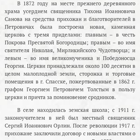
В 1872 году на месте прежнего деревянного
храма усердием священника Тихона Иоанновича
Санова на средства прихожан и благотворителей в
Петровичах была построена новая, каменная
церковь с тремя приделами: главным – в честь
Покрова Пресвятой Богородицы; правым – во имя
святителя Николая, Мирликийского Чудотворца; и
левым – во имя великомученика и Победоносца
Георгия. Церкви принадлежали около 100 десятин в
целом малоплодной земли, сторожка и торговые
помещения в г. Спасске, пожертвованные в 1862 г.
графом Георгием Петровичем Толстым в пользу
церкви и причта за поминовение сродников.
В селе находилась земская школа; с 1911 г.
законоучителем в ней был местный священник
Сергий Иоаннович Орлин. После революции 1917 г.
прихожане заключили договор с новыми властями о