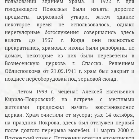
пользовании зданием храма. В 1922 г. для
голодающего Поволжья были изъяты дорогие
предметы церковной утвари, затем здание
некоторое время не использовалось, однако
нерегулярные богослужения совершались здесь
вплоть до 1937 г. Когда они полностью
прекратились, храмовые иконы были разобраны по
домам, некоторые из них были перевезены в
Вознесенскую церковь г. Спасска. Решением
Облисполкома от 21.05.1941 г. храм был закрыт и
позднее переоборудован под зерновой склад.
Летом 1999 г. меценат Алексей Евгеньевич
Кирило-Покровский на встрече с местными
жителями предложил начать восстановление
церкви. Храм очистили от мусора; уже 14 октября,
на праздник Покрова, здесь был отслужен первый
после долгого перерыва молебен. 11 марта 2000 г.
Покровский храм с. Петровичи освятил архиепископ