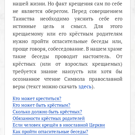
нашей жизни. Но факт крещения сам по себе
не является оберегом. Перед совершением
Таинства необходимо уяснить себе его
истинные цель и смысл. Для этого
крещаемому или его крёстным родителям
нужно пройти огласительные беседы или,
проще говоря, собеседование. В нашем храме
такие беседы проводит настоятель. От
крёстных (или от взрослых крещаемых)
требуется знание наизусть или хотя бы
осознанное чтение Символа православной
веры (текст можно скачать
здесь
).
Кто может креститься?
Кто может быть крёстным?
Сколько должно быть крёстных?
Обязанности крёстных родителей
Если человек крещён в инославной Церкви
Как пройти огласительные беседы?