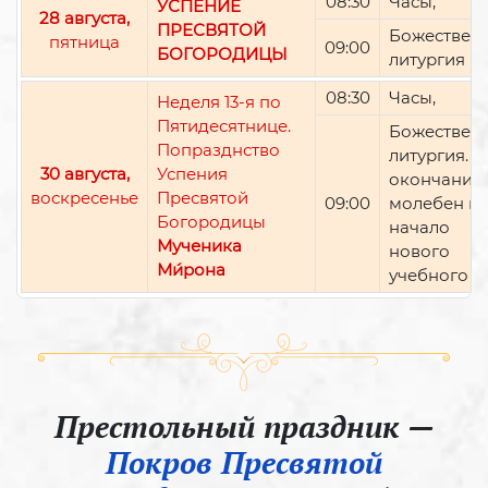
08:30
Часы,
УСПЕНИЕ
28 августа,
ПРЕСВЯТОЙ
Божествен
пятница
09:00
БОГОРОДИЦЫ
литургия
08:30
Часы,
Неделя 13-я по
Пятидесятнице.
Божествен
Попразднство
литургия. П
30 августа,
Успения
окончании 
воскресенье
Пресвятой
09:00
молебен н
Богородицы
начало
Мученика
нового
Ми́рона
учебного г
Престольный праздник —
Покров Пресвятой