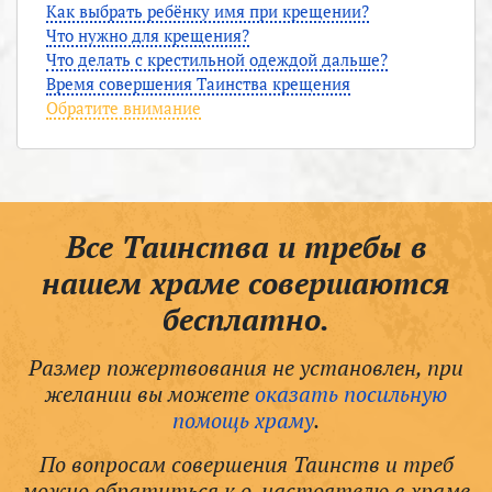
Как выбрать ребёнку имя при крещении?
Что нужно для крещения?
Что делать с крестильной одеждой дальше?
Время совершения Таинства крещения
Обратите внимание
Все Таинства и требы в
нашем храме совершаются
бесплатно.
Размер пожертвования не установлен, при
желании вы можете
оказать посильную
помощь храму
.
По вопросам совершения Таинств и треб
можно обратиться к о. настоятелю в храме