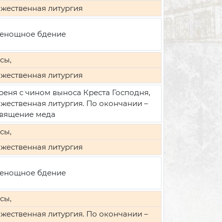
жественная литургия
енощное бдение
сы,
жественная литургия
реня с чином выноса Креста Господня,
жественная литургия. По окончании –
вящение меда
сы,
жественная литургия
енощное бдение
сы,
жественная литургия. По окончании –