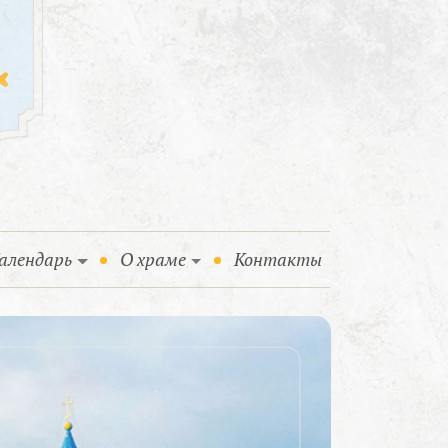
алендарь
О храме
Контакты