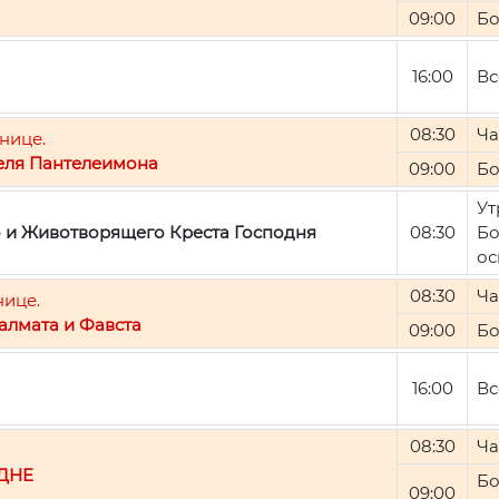
09:00
Бо
16:00
Вс
08:30
Ча
нице.
еля Пантелеимона
09:00
Бо
Ут
о и Животворящего Креста Господня
08:30
Бо
ос
08:30
Ча
нице.
алмата и Фавста
09:00
Бо
16:00
Вс
08:30
Ча
ДНЕ
Бо
09:00