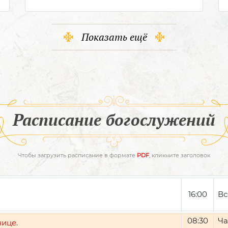
Показать ещё
Расписание богослужений
Чтобы загрузить расписание в формате
PDF
, кликните заголовок
16:00
Вс
08:30
Ча
нице.