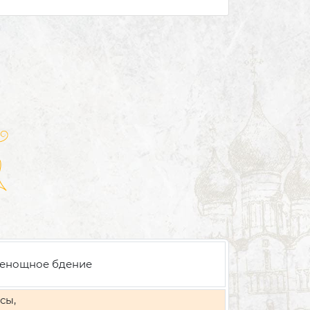
енощное бдение
сы,