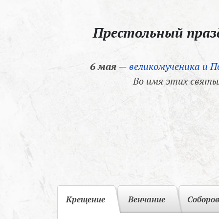
Престольный пра
6 мая
—
великомученика и П
Во имя этих святы
Крещение
Венчание
Соборо