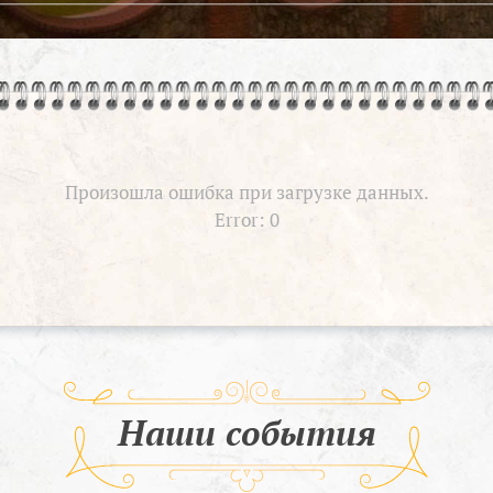
Произошла ошибка при загрузке данных.
Error: 0
Наши события