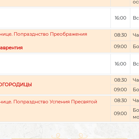
ос
16:00
Вс
ятнице. Попразднство Преображения
08:30
Ча
09:00
Бо
аврентия
16:00
Вс
08:30
Ча
БОГОРОДИЦЫ
09:00
Бо
08:30
Ча
тнице. Попразднство Успения Пресвятой
Бо
09:00
мо