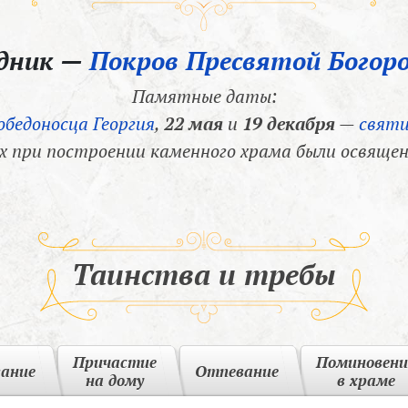
здник —
Покров Пресвятой Богор
Памятные даты:
обедоносца Георгия
,
22 мая
и
19 декабря
—
святи
х при построении каменного храма были освящен
Таинства и требы
Причастие
Поминовени
вание
Отпевание
на дому
в храме