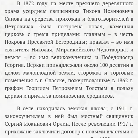
В 1872 году на месте прежнего деревянного
храма усердием священника Тихона Иоанновича
Санова на средства прихожан и благотворителей в
Петровичах была построена новая, каменная
церковь с тремя приделами: главным – в честь
Покрова Пресвятой Богородицы; правым – во имя
святителя Николая, Мирликийского Чудотворца; и
левым – во имя великомученика и Победоносца
Георгия. Церкви принадлежали около 100 десятин в
целом малоплодной земли, сторожка и торговые
помещения в г. Спасске, пожертвованные в 1862 г.
графом Георгием Петровичем Толстым в пользу
церкви и причта за поминовение сродников.
В селе находилась земская школа; с 1911 г.
законоучителем в ней был местный священник
Сергий Иоаннович Орлин. После революции 1917 г.
прихожане заключили договор с новыми властями о