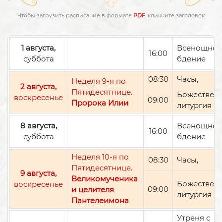
Чтобы загрузить расписание в формате
PDF
, кликните заголовок
1 августа,
Всенощно
16:00
суббота
бдение
08:30
Часы,
Неделя 9-я по
2 августа,
Пятидесятнице.
Божествен
воскресенье
09:00
Пророка Илии
литургия
8 августа,
Всенощно
16:00
суббота
бдение
Неделя 10-я по
08:30
Часы,
Пятидесятнице.
9 августа,
Великомученика
Божествен
воскресенье
09:00
и целителя
литургия
Пантелеимона
Утреня с