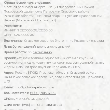
Юридическое наименование:
Местная религиозная организация православный Приход
Покровской церкви села Петровичи Спасского района
Рязанской области Рязанской епархии Русской Православной
Церкви (Московский Патриархат)
Реквизиты:
ИНН/КПП 6220005693/622001001
ОГРН 1026200004621
Благочиние:
Спасское северное благочиние Рязанской епархии
Язык богослужений:
церковнославянский
Время работы:
по
расписанию
Проект:
четырехстолпный односветный объём с крупным
восьмериком под луковичным куполом над центральной частью
и примыкающей трехъярусной колокольней (1872)
Адрес:
Россия, 391082, Рязанская область, Спасский район,
Панинское сельское поселение, село Петровичи, ул. Церковная,
д. 13
E-mail:
info@pokrov-petrovichi.ru
Тел. настоятеля:
+7 (910) 905-60-32
GPS:
54.505700°N 40.225200°E
Файл точек (wpt) для GPS-навигатора