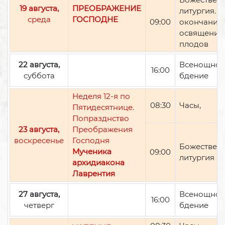
19 августа,
ПРЕОБРАЖЕНИЕ
литургия. П
среда
ГОСПОДНЕ
09:00
окончании 
освящение
плодов
22 августа,
Всенощно
16:00
суббота
бдение
Неделя 12-я по
08:30
Часы,
Пятидесятнице.
Попразднство
23 августа,
Преображения
воскресенье
Господня
Божествен
Мученика
09:00
литургия
архидиакона
Лаврентия
27 августа,
Всенощно
16:00
четверг
бдение