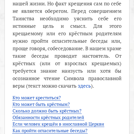
нашей жизни. Но факт крещения сам по себе
не является оберегом. Перед совершением
Таинства необходимо уяснить себе его
истинные цель и смысл. Для этого
крещаемому или его крёстным родителям
нужно пройти огласительные беседы или,
проще говоря, собеседование. В нашем храме
такие беседы проводит настоятель. От
крёстных (или от взрослых крещаемых)
требуется знание наизусть или хотя бы
осознанное чтение Символа православной
веры (текст можно скачать
здесь
).
Кто может креститься?
Кто может быть крёстным?
Сколько должно быть крёстных?
Обязанности крёстных родителей
Если человек крещён в инославной Церкви
Как пройти огласительные беседы?