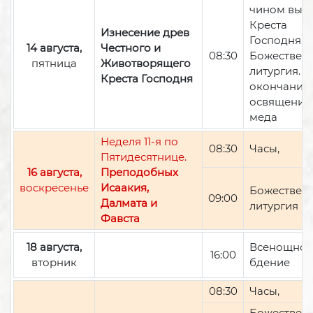
чином вын
Креста
Изнесение древ
Господня,
14 августа,
Честного и
08:30
Божествен
пятница
Животворящего
литургия. П
Креста Господня
окончании 
освящение
меда
Неделя 11-я по
08:30
Часы,
Пятидесятнице.
16 августа,
Преподобных
воскресенье
Исаакия,
Божествен
09:00
Далмата и
литургия
Фавста
18 августа,
Всенощно
16:00
вторник
бдение
08:30
Часы,
Божествен