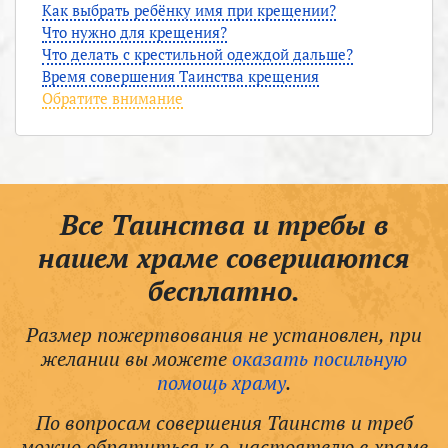
Как выбрать ребёнку имя при крещении?
Что нужно для крещения?
Что делать с крестильной одеждой дальше?
Время совершения Таинства крещения
Обратите внимание
Все Таинства и требы в
нашем храме совершаются
бесплатно.
Размер пожертвования не установлен, при
желании вы можете
оказать посильную
помощь храму
.
По вопросам совершения Таинств и треб
можно обратиться к о. настоятелю в храме