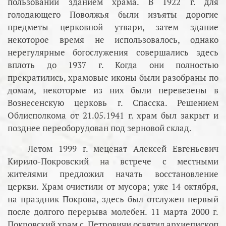
пользовании зданием храма. В 1922 г. для
голодающего Поволжья были изъяты дорогие
предметы церковной утвари, затем здание
некоторое время не использовалось, однако
нерегулярные богослужения совершались здесь
вплоть до 1937 г. Когда они полностью
прекратились, храмовые иконы были разобраны по
домам, некоторые из них были перевезены в
Вознесенскую церковь г. Спасска. Решением
Облисполкома от 21.05.1941 г. храм был закрыт и
позднее переоборудован под зерновой склад.
Летом 1999 г. меценат Алексей Евгеньевич
Кирило-Покровский на встрече с местными
жителями предложил начать восстановление
церкви. Храм очистили от мусора; уже 14 октября,
на праздник Покрова, здесь был отслужен первый
после долгого перерыва молебен. 11 марта 2000 г.
Покровский храм с. Петровичи освятил архиепископ