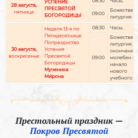
08:30
Часы,
УСПЕНИЕ
28 августа,
ПРЕСВЯТОЙ
Божествен
пятница
09:00
БОГОРОДИЦЫ
литургия
08:30
Часы,
Неделя 13-я по
Пятидесятнице.
Божествен
Попразднство
литургия. П
30 августа,
Успения
окончании 
воскресенье
Пресвятой
09:00
молебен н
Богородицы
начало
Мученика
нового
Ми́рона
учебного г
Престольный праздник —
Покров Пресвятой