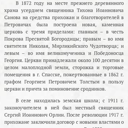
В 1872 году на месте прежнего деревянного
храма усердием священника Тихона Иоанновича
Санова на средства прихожан и благотворителей в
Петровичах была построена новая, каменная
церковь с тремя приделами: главным – в честь
Покрова Пресвятой Богородицы; правым – во имя
святителя Николая, Мирликийского Чудотворца; и
левым – во имя великомученика и Победоносца
Георгия. Церкви принадлежали около 100 десятин в
целом малоплодной земли, сторожка и торговые
помещения в г. Спасске, пожертвованные в 1862 г.
графом Георгием Петровичем Толстым в пользу
церкви и причта за поминовение сродников.
В селе находилась земская школа; с 1911 г.
законоучителем в ней был местный священник
Сергий Иоаннович Орлин. После революции 1917 г.
прихожане заключили договор с новыми властями о