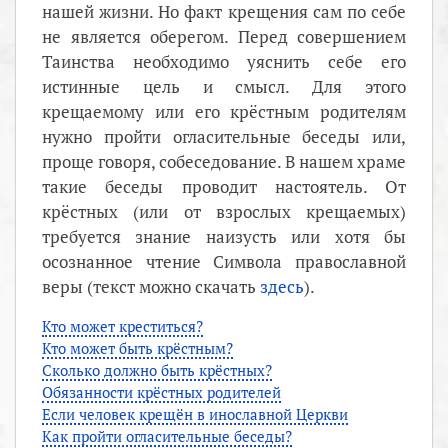
нашей жизни. Но факт крещения сам по себе
не является оберегом. Перед совершением
Таинства необходимо уяснить себе его
истинные цель и смысл. Для этого
крещаемому или его крёстным родителям
нужно пройти огласительные беседы или,
проще говоря, собеседование. В нашем храме
такие беседы проводит настоятель. От
крёстных (или от взрослых крещаемых)
требуется знание наизусть или хотя бы
осознанное чтение Символа православной
веры (текст можно скачать
здесь
).
Кто может креститься?
Кто может быть крёстным?
Сколько должно быть крёстных?
Обязанности крёстных родителей
Если человек крещён в инославной Церкви
Как пройти огласительные беседы?