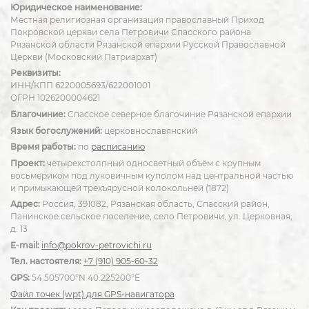
Юридическое наименование:
Местная религиозная организация православный Приход
Покровской церкви села Петровичи Спасского района
Рязанской области Рязанской епархии Русской Православной
Церкви (Московский Патриархат)
Реквизиты:
ИНН/КПП 6220005693/622001001
ОГРН 1026200004621
Благочиние:
Спасское северное благочиние Рязанской епархии
Язык богослужений:
церковнославянский
Время работы:
по
расписанию
Проект:
четырехстолпный односветный объём с крупным
восьмериком под луковичным куполом над центральной частью
и примыкающей трехъярусной колокольней (1872)
Адрес:
Россия, 391082, Рязанская область, Спасский район,
Панинское сельское поселение, село Петровичи, ул. Церковная,
д. 13
E-mail:
info@pokrov-petrovichi.ru
Тел. настоятеля:
+7 (910) 905-60-32
GPS:
54.505700°N 40.225200°E
Файл точек (wpt) для GPS-навигатора