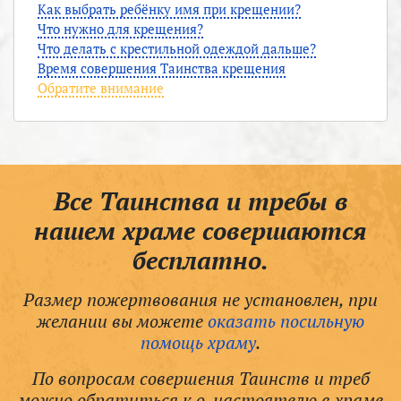
Как выбрать ребёнку имя при крещении?
Что нужно для крещения?
Что делать с крестильной одеждой дальше?
Время совершения Таинства крещения
Обратите внимание
Все Таинства и требы в
нашем храме совершаются
бесплатно.
Размер пожертвования не установлен, при
желании вы можете
оказать посильную
помощь храму
.
По вопросам совершения Таинств и треб
можно обратиться к о. настоятелю в храме