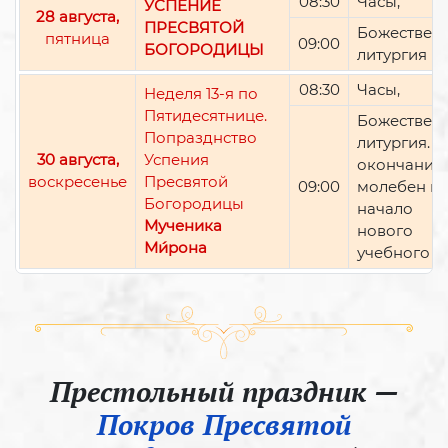
08:30
Часы,
УСПЕНИЕ
28 августа,
ПРЕСВЯТОЙ
Божествен
пятница
09:00
БОГОРОДИЦЫ
литургия
08:30
Часы,
Неделя 13-я по
Пятидесятнице.
Божествен
Попразднство
литургия. П
30 августа,
Успения
окончании 
воскресенье
Пресвятой
09:00
молебен н
Богородицы
начало
Мученика
нового
Ми́рона
учебного г
Престольный праздник —
Покров Пресвятой