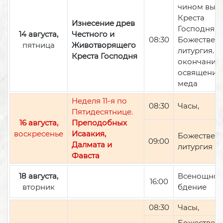
чином вын
Креста
Изнесение древ
Господня,
14 августа,
Честного и
08:30
Божествен
пятница
Животворящего
литургия. П
Креста Господня
окончании 
освящение
меда
Неделя 11-я по
08:30
Часы,
Пятидесятнице.
16 августа,
Преподобных
воскресенье
Исаакия,
Божествен
09:00
Далмата и
литургия
Фавста
18 августа,
Всенощно
16:00
вторник
бдение
08:30
Часы,
Божествен