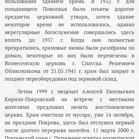
пользовании зданием храма. В 1922 г. для
голодающего Поволжья были изъяты дорогие
предметы церковной утвари, затем здание
некоторое время не использовалось, однако
нерегулярные богослужения совершались здесь
вплоть до 1937 г. Когда они полностью
прекратились, храмовые иконы были разобраны по
домам, некоторые из них были перевезены в
Вознесенскую церковь г. Спасска. Решением
Облисполкома от 21.05.1941 г. храм был закрыт и
позднее переоборудован под зерновой склад.
Летом 1999 г. меценат Алексей Евгеньевич
Кирило-Покровский на встрече с местными
жителями предложил начать восстановление
церкви. Храм очистили от мусора; уже 14 октября,
на праздник Покрова, здесь был отслужен первый
после долгого перерыва молебен. 11 марта 2000 г.
Покровский храм с. Петровичи освятил архиепископ