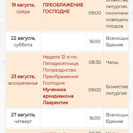
19 августа,
ПРЕОБРАЖЕНИЕ
литургия. П
среда
ГОСПОДНЕ
09:00
окончании 
освящение
плодов
22 августа,
Всенощно
16:00
суббота
бдение
Неделя 12-я по
08:30
Часы,
Пятидесятнице.
Попразднство
23 августа,
Преображения
воскресенье
Господня
Божествен
Мученика
09:00
литургия
архидиакона
Лаврентия
27 августа,
Всенощно
16:00
четверг
бдение