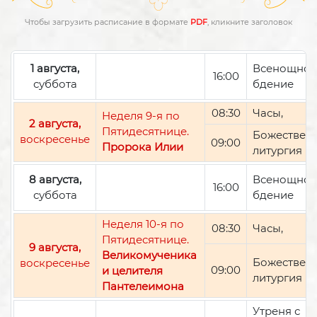
Чтобы загрузить расписание в формате
PDF
, кликните заголовок
1 августа,
Всенощно
16:00
суббота
бдение
08:30
Часы,
Неделя 9-я по
2 августа,
Пятидесятнице.
Божествен
воскресенье
09:00
Пророка Илии
литургия
8 августа,
Всенощно
16:00
суббота
бдение
Неделя 10-я по
08:30
Часы,
Пятидесятнице.
9 августа,
Великомученика
Божествен
воскресенье
09:00
и целителя
литургия
Пантелеимона
Утреня с