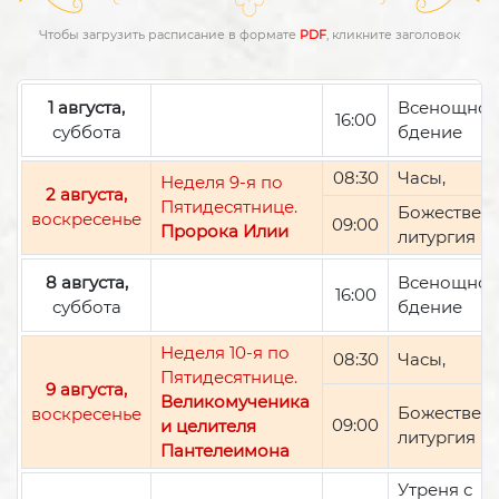
Чтобы загрузить расписание в формате
PDF
, кликните заголовок
1 августа,
Всенощно
16:00
суббота
бдение
08:30
Часы,
Неделя 9-я по
2 августа,
Пятидесятнице.
Божествен
воскресенье
09:00
Пророка Илии
литургия
8 августа,
Всенощно
16:00
суббота
бдение
Неделя 10-я по
08:30
Часы,
Пятидесятнице.
9 августа,
Великомученика
Божествен
воскресенье
09:00
и целителя
литургия
Пантелеимона
Утреня с