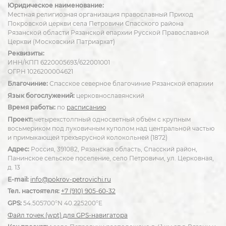
Юридическое наименование:
Местная религиозная организация православный Приход
Покровской церкви села Петровичи Спасского района
Рязанской области Рязанской епархии Русской Православной
Церкви (Московский Патриархат)
Реквизиты:
ИНН/КПП 6220005693/622001001
ОГРН 1026200004621
Благочиние:
Спасское северное благочиние Рязанской епархии
Язык богослужений:
церковнославянский
Время работы:
по
расписанию
Проект:
четырехстолпный односветный объём с крупным
восьмериком под луковичным куполом над центральной частью
и примыкающей трехъярусной колокольней (1872)
Адрес:
Россия, 391082, Рязанская область, Спасский район,
Панинское сельское поселение, село Петровичи, ул. Церковная,
д. 13
E-mail:
info@pokrov-petrovichi.ru
Тел. настоятеля:
+7 (910) 905-60-32
GPS:
54.505700°N 40.225200°E
Файл точек (wpt) для GPS-навигатора