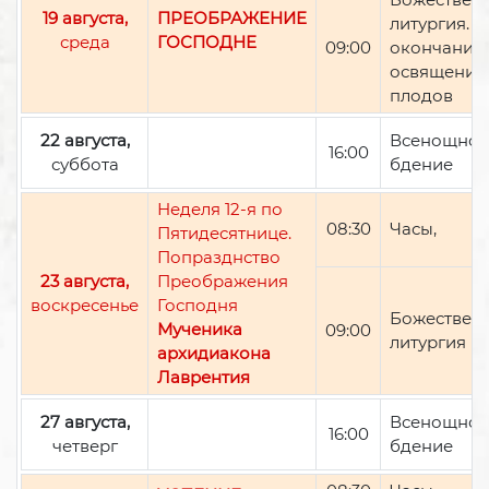
19 августа,
ПРЕОБРАЖЕНИЕ
литургия. П
среда
ГОСПОДНЕ
09:00
окончании 
освящение
плодов
22 августа,
Всенощно
16:00
суббота
бдение
Неделя 12-я по
08:30
Часы,
Пятидесятнице.
Попразднство
23 августа,
Преображения
воскресенье
Господня
Божествен
Мученика
09:00
литургия
архидиакона
Лаврентия
27 августа,
Всенощно
16:00
четверг
бдение