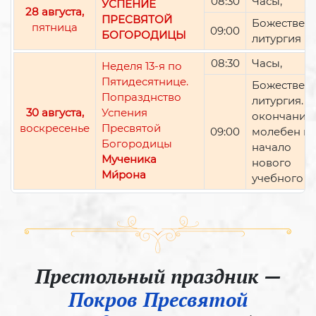
08:30
Часы,
УСПЕНИЕ
28 августа,
ПРЕСВЯТОЙ
Божествен
пятница
09:00
БОГОРОДИЦЫ
литургия
08:30
Часы,
Неделя 13-я по
Пятидесятнице.
Божествен
Попразднство
литургия. П
30 августа,
Успения
окончании 
воскресенье
Пресвятой
09:00
молебен н
Богородицы
начало
Мученика
нового
Ми́рона
учебного г
Престольный праздник —
Покров Пресвятой