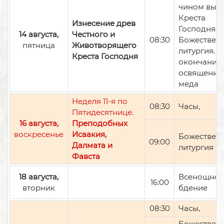
чином вын
Креста
Изнесение древ
Господня,
14 августа,
Честного и
08:30
Божествен
пятница
Животворящего
литургия. П
Креста Господня
окончании 
освящение
меда
Неделя 11-я по
08:30
Часы,
Пятидесятнице.
16 августа,
Преподобных
воскресенье
Исаакия,
Божествен
09:00
Далмата и
литургия
Фавста
18 августа,
Всенощно
16:00
вторник
бдение
08:30
Часы,
Божествен