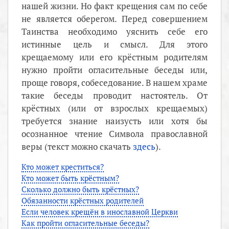
нашей жизни. Но факт крещения сам по себе
не является оберегом. Перед совершением
Таинства необходимо уяснить себе его
истинные цель и смысл. Для этого
крещаемому или его крёстным родителям
нужно пройти огласительные беседы или,
проще говоря, собеседование. В нашем храме
такие беседы проводит настоятель. От
крёстных (или от взрослых крещаемых)
требуется знание наизусть или хотя бы
осознанное чтение Символа православной
веры (текст можно скачать
здесь
).
Кто может креститься?
Кто может быть крёстным?
Сколько должно быть крёстных?
Обязанности крёстных родителей
Если человек крещён в инославной Церкви
Как пройти огласительные беседы?