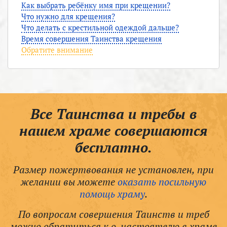
Как выбрать ребёнку имя при крещении?
Что нужно для крещения?
Что делать с крестильной одеждой дальше?
Время совершения Таинства крещения
Обратите внимание
Все Таинства и требы в
нашем храме совершаются
бесплатно.
Размер пожертвования не установлен, при
желании вы можете
оказать посильную
помощь храму
.
По вопросам совершения Таинств и треб
можно обратиться к о. настоятелю в храме