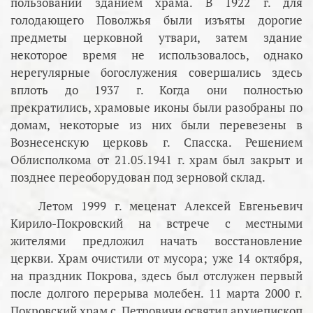
пользовании зданием храма. В 1922 г. для
голодающего Поволжья были изъяты дорогие
предметы церковной утвари, затем здание
некоторое время не использовалось, однако
нерегулярные богослужения совершались здесь
вплоть до 1937 г. Когда они полностью
прекратились, храмовые иконы были разобраны по
домам, некоторые из них были перевезены в
Вознесенскую церковь г. Спасска. Решением
Облисполкома от 21.05.1941 г. храм был закрыт и
позднее переоборудован под зерновой склад.
Летом 1999 г. меценат Алексей Евгеньевич
Кирило-Покровский на встрече с местными
жителями предложил начать восстановление
церкви. Храм очистили от мусора; уже 14 октября,
на праздник Покрова, здесь был отслужен первый
после долгого перерыва молебен. 11 марта 2000 г.
Покровский храм с. Петровичи освятил архиепископ