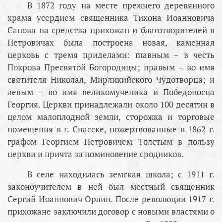
В 1872 году на месте прежнего деревянного
храма усердием священника Тихона Иоанновича
Санова на средства прихожан и благотворителей в
Петровичах была построена новая, каменная
церковь с тремя приделами: главным – в честь
Покрова Пресвятой Богородицы; правым – во имя
святителя Николая, Мирликийского Чудотворца; и
левым – во имя великомученика и Победоносца
Георгия. Церкви принадлежали около 100 десятин в
целом малоплодной земли, сторожка и торговые
помещения в г. Спасске, пожертвованные в 1862 г.
графом Георгием Петровичем Толстым в пользу
церкви и причта за поминовение сродников.
В селе находилась земская школа; с 1911 г.
законоучителем в ней был местный священник
Сергий Иоаннович Орлин. После революции 1917 г.
прихожане заключили договор с новыми властями о