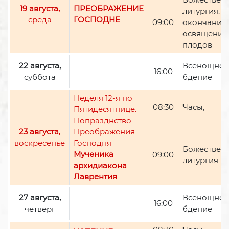
19 августа,
ПРЕОБРАЖЕНИЕ
литургия. П
среда
ГОСПОДНЕ
09:00
окончании 
освящение
плодов
22 августа,
Всенощно
16:00
суббота
бдение
Неделя 12-я по
08:30
Часы,
Пятидесятнице.
Попразднство
23 августа,
Преображения
воскресенье
Господня
Божествен
Мученика
09:00
литургия
архидиакона
Лаврентия
27 августа,
Всенощно
16:00
четверг
бдение