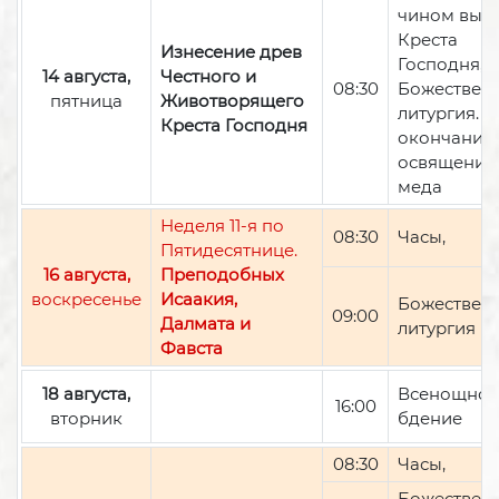
чином вын
Креста
Изнесение древ
Господня,
14 августа,
Честного и
08:30
Божествен
пятница
Животворящего
литургия. П
Креста Господня
окончании 
освящение
меда
Неделя 11-я по
08:30
Часы,
Пятидесятнице.
16 августа,
Преподобных
воскресенье
Исаакия,
Божествен
09:00
Далмата и
литургия
Фавста
18 августа,
Всенощно
16:00
вторник
бдение
08:30
Часы,
Божествен