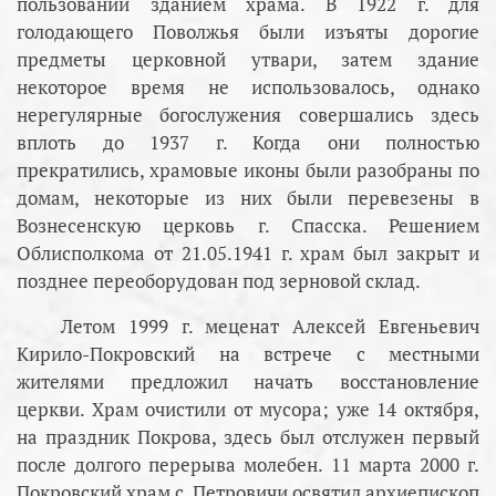
пользовании зданием храма. В 1922 г. для
голодающего Поволжья были изъяты дорогие
предметы церковной утвари, затем здание
некоторое время не использовалось, однако
нерегулярные богослужения совершались здесь
вплоть до 1937 г. Когда они полностью
прекратились, храмовые иконы были разобраны по
домам, некоторые из них были перевезены в
Вознесенскую церковь г. Спасска. Решением
Облисполкома от 21.05.1941 г. храм был закрыт и
позднее переоборудован под зерновой склад.
Летом 1999 г. меценат Алексей Евгеньевич
Кирило-Покровский на встрече с местными
жителями предложил начать восстановление
церкви. Храм очистили от мусора; уже 14 октября,
на праздник Покрова, здесь был отслужен первый
после долгого перерыва молебен. 11 марта 2000 г.
Покровский храм с. Петровичи освятил архиепископ