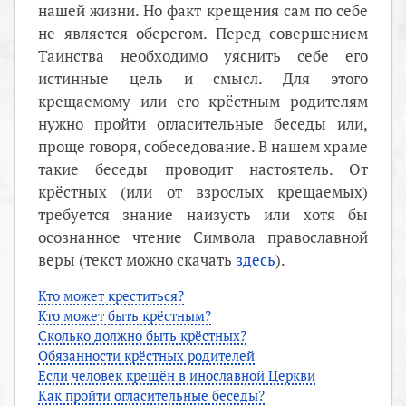
нашей жизни. Но факт крещения сам по себе
не является оберегом. Перед совершением
Таинства необходимо уяснить себе его
истинные цель и смысл. Для этого
крещаемому или его крёстным родителям
нужно пройти огласительные беседы или,
проще говоря, собеседование. В нашем храме
такие беседы проводит настоятель. От
крёстных (или от взрослых крещаемых)
требуется знание наизусть или хотя бы
осознанное чтение Символа православной
веры (текст можно скачать
здесь
).
Кто может креститься?
Кто может быть крёстным?
Сколько должно быть крёстных?
Обязанности крёстных родителей
Если человек крещён в инославной Церкви
Как пройти огласительные беседы?