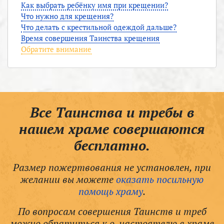
Как выбрать ребёнку имя при крещении?
Что нужно для крещения?
Что делать с крестильной одеждой дальше?
Время совершения Таинства крещения
Обратите внимание
Все Таинства и требы в
нашем храме совершаются
бесплатно.
Размер пожертвования не установлен, при
желании вы можете
оказать посильную
помощь храму
.
По вопросам совершения Таинств и треб
можно обратиться к о. настоятелю в храме