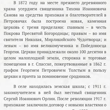
В 1872 году на месте прежнего деревянного
храма усердием священника Тихона Иоанновича
Санова на средства прихожан и благотворителей в
Петровичах была построена новая, каменная
церковь с тремя приделами: главным – в честь
Покрова Пресвятой Богородицы; правым – во имя
святителя Николая, Мирликийского Чудотворца; и
левым – во имя великомученика и Победоносца
Георгия. Церкви принадлежали около 100 десятин в
целом малоплодной земли, сторожка и торговые
помещения в г. Спасске, пожертвованные в 1862 г.
графом Георгием Петровичем Толстым в пользу
церкви и причта за поминовение сродников.
В селе находилась земская школа; с 1911 г.
законоучителем в ней был местный священник
Сергий Иоаннович Орлин. После революции 1917 г.
прихожане заключили договор с новыми властями о