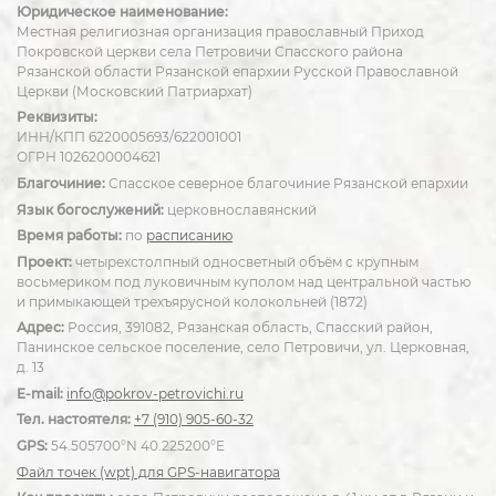
Юридическое наименование:
Местная религиозная организация православный Приход
Покровской церкви села Петровичи Спасского района
Рязанской области Рязанской епархии Русской Православной
Церкви (Московский Патриархат)
Реквизиты:
ИНН/КПП 6220005693/622001001
ОГРН 1026200004621
Благочиние:
Спасское северное благочиние Рязанской епархии
Язык богослужений:
церковнославянский
Время работы:
по
расписанию
Проект:
четырехстолпный односветный объём с крупным
восьмериком под луковичным куполом над центральной частью
и примыкающей трехъярусной колокольней (1872)
Адрес:
Россия, 391082, Рязанская область, Спасский район,
Панинское сельское поселение, село Петровичи, ул. Церковная,
д. 13
E-mail:
info@pokrov-petrovichi.ru
Тел. настоятеля:
+7 (910) 905-60-32
GPS:
54.505700°N 40.225200°E
Файл точек (wpt) для GPS-навигатора