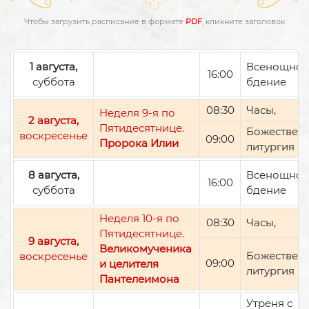
Чтобы загрузить расписание в формате
PDF
, кликните заголовок
1 августа,
Всенощно
16:00
суббота
бдение
08:30
Часы,
Неделя 9-я по
2 августа,
Пятидесятнице.
Божествен
воскресенье
09:00
Пророка Илии
литургия
8 августа,
Всенощно
16:00
суббота
бдение
Неделя 10-я по
08:30
Часы,
Пятидесятнице.
9 августа,
Великомученика
Божествен
воскресенье
09:00
и целителя
литургия
Пантелеимона
Утреня с