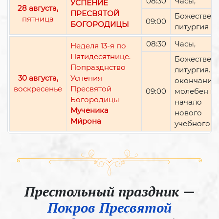
08:30
Часы,
УСПЕНИЕ
28 августа,
ПРЕСВЯТОЙ
Божествен
пятница
09:00
БОГОРОДИЦЫ
литургия
08:30
Часы,
Неделя 13-я по
Пятидесятнице.
Божествен
Попразднство
литургия. П
30 августа,
Успения
окончании 
воскресенье
Пресвятой
09:00
молебен н
Богородицы
начало
Мученика
нового
Ми́рона
учебного г
Престольный праздник —
Покров Пресвятой